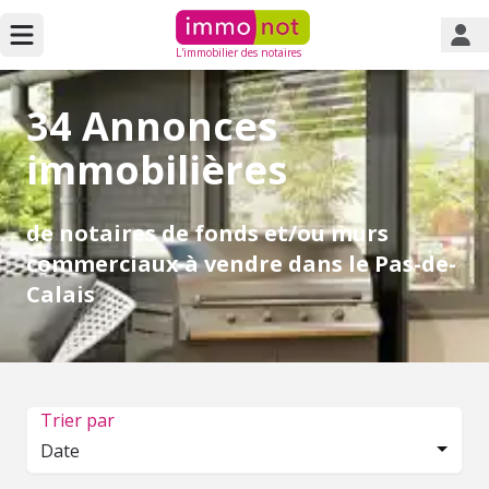
L'immobilier des notaires
34 Annonces
immobilières
de notaires de fonds et/ou murs
commerciaux à vendre dans le Pas-de-
Calais
Trier par
Date