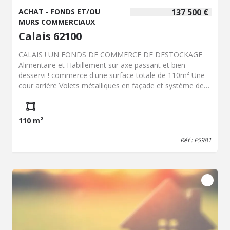
ACHAT - FONDS ET/OU
137 500 €
MURS COMMERCIAUX
Calais 62100
CALAIS ! UN FONDS DE COMMERCE DE DESTOCKAGE
Alimentaire et Habillement sur axe passant et bien
desservi ! commerce d'une surface totale de 110m² Une
cour arrière Volets métalliques en façade et système de
vidéo surveillance, installation électrique aux normes Pas
de reprise de personnels Loyer mensuel HT : 800 euros -
Bail commercial
110 m²
Réf : F5981