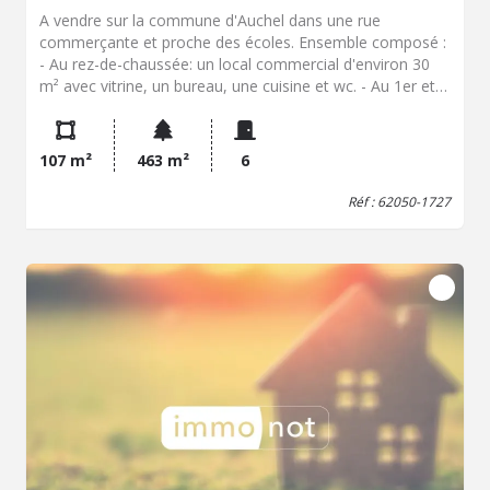
A vendre sur la commune d'Auchel dans une rue
commerçante et proche des écoles. Ensemble composé :
- Au rez-de-chaussée: un local commercial d'environ 30
m² avec vitrine, un bureau, une cuisine et wc. - Au 1er et
2ème étage: un appartement d'environ 65 m²
comprenant : séjour, cuisine, salle d'eau avec wc, un
bureau. Le 2ème étage est composé d'un palier
107 m²
463 m²
6
desservant 2 petites chambres. Le tout est chauffé au gaz
de ville. Dépendance avec accès sur le côté du local
Réf : 62050-1727
commercial, cave et jardin.