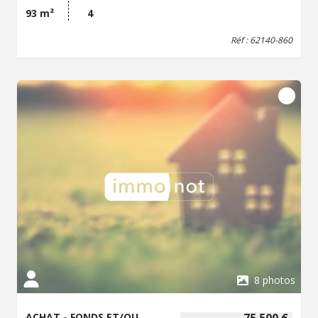
et, sur le côté du couloir et bureau 3, un jardin avec cour.
93 m²
4
- Le lot n°5 est une cave d'environ 17m². Syndic
professionnel qui assure la gestion de l'immeuble.
Réf : 62140-860
8 photos
ACHAT - FONDS ET/OU