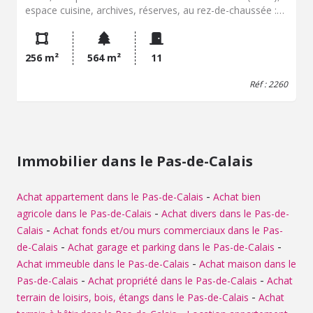
espace cuisine, archives, réserves, au rez-de-chaussée :
espace accueil avec belle vitrine, sanitaires femmes et
hommes, couloir desservant 5 bureaux (3 bureaux
doubles d'env. 26m² chacun, et 2 bureaux simple d'env.
256 m²
564 m²
11
14m² chacun). Espace optimisé avec de nombreux
rangements, emplacement idéal à proximité des
Réf : 2260
commerces, fenêtres pvc double vitrage, radiateurs
électriques récents, place de parking, nombreuses
possibilités, à voir !
Immobilier dans le Pas-de-Calais
-
Achat appartement dans le Pas-de-Calais
Achat bien
-
agricole dans le Pas-de-Calais
Achat divers dans le Pas-de-
-
Calais
Achat fonds et/ou murs commerciaux dans le Pas-
-
-
de-Calais
Achat garage et parking dans le Pas-de-Calais
-
Achat immeuble dans le Pas-de-Calais
Achat maison dans le
-
-
Pas-de-Calais
Achat propriété dans le Pas-de-Calais
Achat
-
terrain de loisirs, bois, étangs dans le Pas-de-Calais
Achat