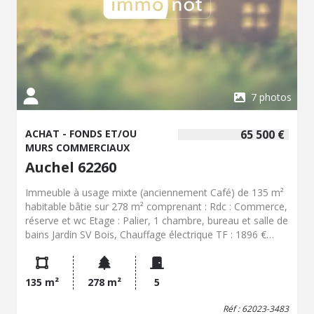
7 photos
ACHAT - FONDS ET/OU
65 500 €
MURS COMMERCIAUX
Auchel 62260
Immeuble à usage mixte (anciennement Café) de 135 m²
habitable bâtie sur 278 m² comprenant : Rdc : Commerce,
réserve et wc Etage : Palier, 1 chambre, bureau et salle de
bains Jardin SV Bois, Chauffage électrique TF : 1896 €
Logement à consommation d'énergie excessive DPE :
classe énergie : G (499) - classe climat : D (32) Estimation
des coûts annuels d'énergie du logement pour un usage
135 m²
278 m²
5
standard : 4.808 € Année de référence des prix de
l'énergie pour établir cette estimation : 2015 Les
Réf : 62023-3483