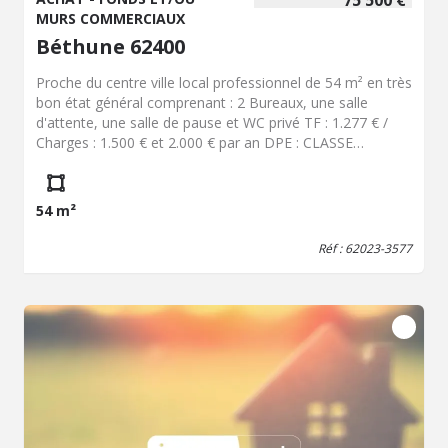
75 500 €
MURS COMMERCIAUX
Béthune 62400
Proche du centre ville local professionnel de 54 m² en très
bon état général comprenant : 2 Bureaux, une salle
d'attente, une salle de pause et WC privé TF : 1.277 € /
Charges : 1.500 € et 2.000 € par an DPE : CLASSE
ÉNERGIE : C (119), CLASSE CLIMAT : C (17) Estimation
des coûts annuels d'énergie du logement pour un usage
standard : 1.311 € Année de référence des prix de
54 m²
l'énergie pour établir cette estimation : 2021 Les
informations sur les risques auxquels ce bien est exposé
Réf : 62023-3577
sont disponibles sur le site Géorgiques : www. georisques.
gouv. fr