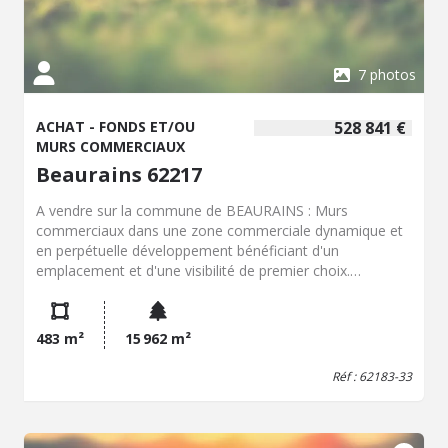
7 photos
ACHAT - FONDS ET/OU
528 841 €
MURS COMMERCIAUX
Beaurains 62217
A vendre sur la commune de BEAURAINS : Murs
commerciaux dans une zone commerciale dynamique et
en perpétuelle développement bénéficiant d'un
emplacement et d'une visibilité de premier choix.
Actuellement loué depuis 2022 : Loyer annuel: 46249
euros HT. Local en parfait état , conforme aux normes
PMR. Parking pour la clientèle. Emplacement stratégique
483 m²
15 962 m²
et de qualité.
Réf : 62183-33