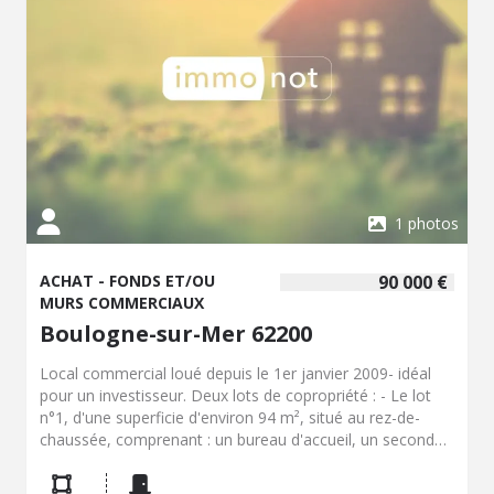
également de la proximité du port de pêche et d'une vie
locale dynamique. Contactez notre office notarial pour
obtenir de plus amples renseignements.
1 photos
ACHAT - FONDS ET/OU
90 000 €
MURS COMMERCIAUX
Boulogne-sur-Mer 62200
Local commercial loué depuis le 1er janvier 2009- idéal
pour un investisseur. Deux lots de copropriété : - Le lot
n°1, d'une superficie d'environ 94 m², situé au rez-de-
chaussée, comprenant : un bureau d'accueil, un second
bureau dans le prolongement, un couloir accédant à un
troisième bureau, une salle de rangement, des toilettes