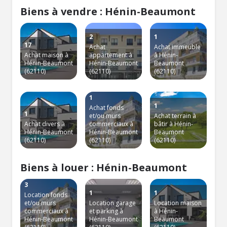
Biens à vendre : Hénin-Beaumont
2
1
17
Achat
Achat immeuble
Achat maison à
appartement à
à Hénin-
Hénin-Beaumont
Hénin-Beaumont
Beaumont
(62110)
(62110)
(62110)
1
1
Achat fonds
1
et/ou murs
Achat terrain à
Achat divers à
commerciaux à
bâtir à Hénin-
Hénin-Beaumont
Hénin-Beaumont
Beaumont
(62110)
(62110)
(62110)
Biens à louer : Hénin-Beaumont
3
1
1
Location fonds
et/ou murs
Location garage
Location maison
commerciaux à
et parking à
à Hénin-
Hénin-Beaumont
Hénin-Beaumont
Beaumont