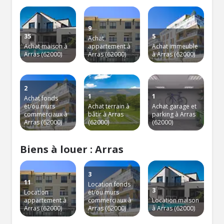
9
35
5
Achat
Achat maison à
appartement à
Achat immeuble
Arras (62000)
Arras (62000)
à Arras (62000)
2
1
1
Achat fonds
et/ou murs
Achat terrain à
Achat garage et
commerciaux à
bâtir à Arras
parking à Arras
Arras (62000)
(62000)
(62000)
Biens à louer : Arras
3
11
Location fonds
3
Location
et/ou murs
appartement à
commerciaux à
Location maison
Arras (62000)
Arras (62000)
à Arras (62000)