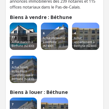
annonces immobilières des 239 notaires et 115
offices notariaux dans le Pas-de-Calais.
Biens à vendre : Béthune
6
4
11
Achat immeuble
Achat
Achat maison à
à Béthune
appartement à
Béthune (62400)
(62400)
Béthune (62400)
2
Achat fonds
et/ou murs
commerciaux à
Béthune (62400)
Biens à louer : Béthune
7
1