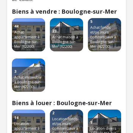
Biens à vendre : Boulogne-sur-Mer
5
44
Achat fonds
23
Achat
et/ou murs
appartement à
Achat maison à
commerciaux à
Boulogne-sur-
Boulogne-sur-
Boulogne-sur-
Mer (62200)
Mer (62200)
Mer (62200)
3
Achat immeuble
à Boulogne-sur-
Mer (62200)
Biens à louer : Boulogne-sur-Mer
2
14
Location fonds
1
Location
et/ou murs
appartement à
commerciaux à
Location divers