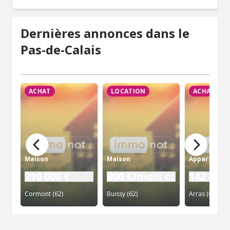
Dernières annonces dans le
Pas-de-Calais
ACHAT
LOCATION
ACHAT
Maison
Maison
Appartemen
210 000 €
800 €/mois cc
142 000 
Cormont (62)
Buissy (62)
Arras (62)