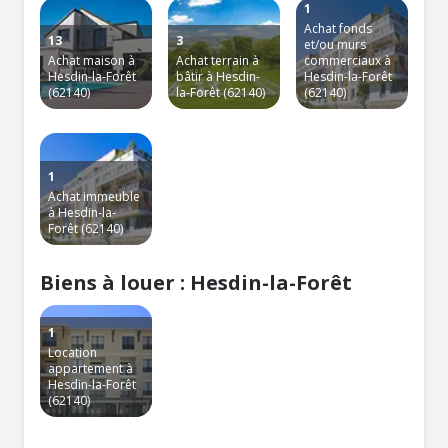
1
Achat fonds
13
3
et/ou murs
Achat maison à
Achat terrain à
commerciaux à
Hesdin-la-Forêt
bâtir à Hesdin-
Hesdin-la-Forêt
(62140)
la-Forêt (62140)
(62140)
1
Achat immeuble
à Hesdin-la-
Forêt (62140)
Biens à louer : Hesdin-la-Forêt
1
Location
appartement à
Hesdin-la-Forêt
(62140)