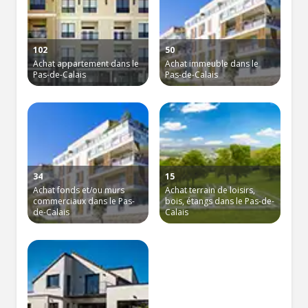
102
50
Achat appartement dans le
Achat immeuble dans le
Pas-de-Calais
Pas-de-Calais
34
15
Achat fonds et/ou murs
Achat terrain de loisirs,
commerciaux dans le Pas-
bois, étangs dans le Pas-de-
de-Calais
Calais