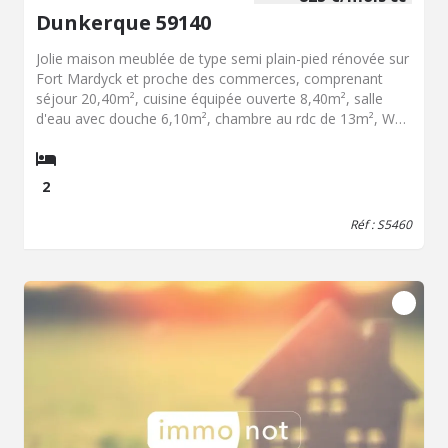
Dunkerque 59140
Jolie maison meublée de type semi plain-pied rénovée sur
Fort Mardyck et proche des commerces, comprenant
séjour 20,40m², cuisine équipée ouverte 8,40m², salle
d'eau avec douche 6,10m², chambre au rdc de 13m², WC.
A l'étage une chambre en mezzanine. Cour et place de
parking. Le chauffage est électrique. Cette maison peut-
être louée non meublée. Disponible au 1er septembre
2
2026
Réf : S5460