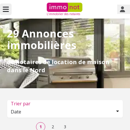
L'immobilier des notaires
29 Annonces
immobilières
de notaires de location de maison
dans le Nord
Trier par
Date
1
2
3