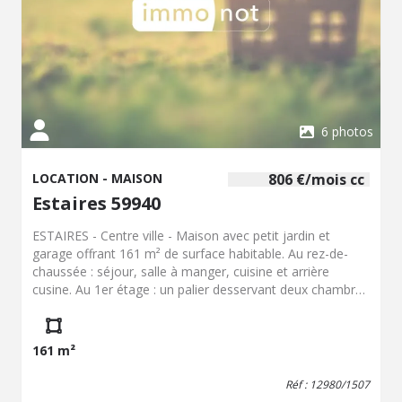
6 photos
LOCATION - MAISON
806 €/mois cc
Estaires 59940
ESTAIRES - Centre ville - Maison avec petit jardin et
garage offrant 161 m² de surface habitable. Au rez-de-
chaussée : séjour, salle à manger, cuisine et arrière
cusine. Au 1er étage : un palier desservant deux chambres
et une salle de bain. Au 2ème étage : un palier desservant
3 pièces (moins de 9m²) et un dressing. Disponible le 11
septembre 2026. Loyer : 806,00 EUR + 20,00 EUR de
161 m²
charges (entretien de la chaudière et de l'adoucisseur
d'eau) - 1er CONTACT PAR MAIL UNIQUEMENT.
Réf : 12980/1507