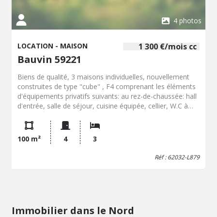
4 photos
LOCATION - MAISON
1 300 €/mois cc
Bauvin 59221
Biens de qualité, 3 maisons individuelles, nouvellement
construites de type "cube" , F4 comprenant les éléments
d'équipements privatifs suivants: au rez-de-chaussée: hall
d'entrée, salle de séjour, cuisine équipée, cellier, W.C à
l'étage: palier, 3 chambres parquetées, salle de bains,
lingerie aux normes PMR, climatisation réversible travaux
extérieurs (enrobés, trottoirs, pelouses et clôtures)
100 m²
4
3
réalisés sur septembre+ terrasse carrelée au printemps
2027 Superficie habitable: 100,40 m2 Loyer: 1300 euros +
Réf : 62032-L879
charges: entretien climatisation réversible et taxe ordures
ménagères Dépôt de garantie: 1300 euros Attention
Assurance Loyers Impayés donc revenus au minimum
demandés : 4290 euros nets/mois (CDI/retraite/invalidité)
DPE du 17/07/2026- Classe: A consommation estimée
Immobilier dans le Nord
entre 490 et 730 euros/an Libre au 01/09/2026 Frais de