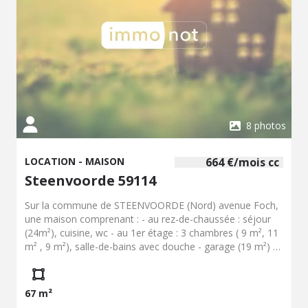
8 photos
LOCATION - MAISON
664 €/mois cc
Steenvoorde 59114
Sur la commune de STEENVOORDE (Nord) avenue Foch,
une maison comprenant : - au rez-de-chaussée : séjour
(24m²), cuisine, wc - au 1er étage : 3 chambres ( 9 m², 11
m² , 9 m²), salle-de-bains avec douche - garage (19 m²) et
jardin Chauffage électrique Loyer : 664EUR Disponible le
1er Octobre 2026 PREMIER CONTACT PAR MAIL
UNIQUEMENT
67 m²