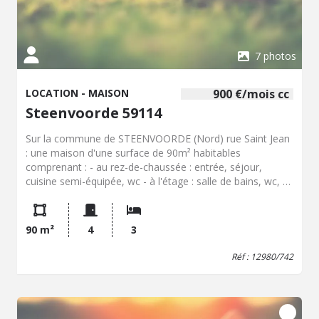
7 photos
LOCATION - MAISON
900 €/mois cc
Steenvoorde 59114
Sur la commune de STEENVOORDE (Nord) rue Saint Jean
: une maison d'une surface de 90m² habitables
comprenant : - au rez-de-chaussée : entrée, séjour,
cuisine semi-équipée, wc - à l'étage : salle de bains, wc, 3
chambres Jardin et garage. Chauffage électrique. Loyer
900 EUR . Disponible le 1er Septembre 2026 1er contact
par mail UNIQUEMENT.
90 m²
4
3
Réf : 12980/742