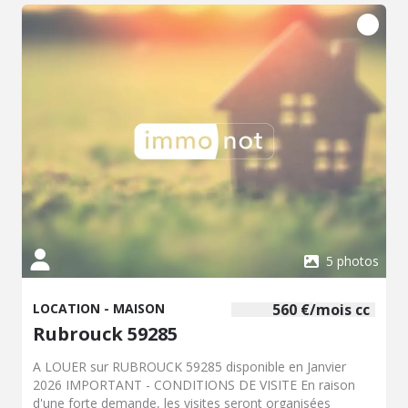
€ et 1910€ (prix moyens des énergies indexés au
01.01.2021 - abonnements compris) Consultation de nos
honoraires : https://vacossin-associes.notaires.fr/gestion-
et-locations/gestion-locative.htm “Les informations sur
les risques auxquels ce bien est exposé sont disponibles
sur le site Géorisques : www.georisques.gouv.fr”.
5 photos
LOCATION - MAISON
560 €/mois cc
Rubrouck 59285
A LOUER sur RUBROUCK 59285 disponible en Janvier
2026 IMPORTANT - CONDITIONS DE VISITE En raison
d'une forte demande, les visites seront organisées