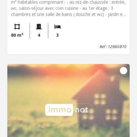
m² habitables comprenant : - au rez-de-chaussée : entrée,
wc, salon-séjour avec coin cuisine - au 1er étage : 3
chambres et une salle de bains ( douche et wc) - jardin et
garage Chauffage électrique. Disponible au plus tard le 26
août 2026. 1er contact par mail UNIQUEMENT.
80 m²
4
3
Réf : 12980/870