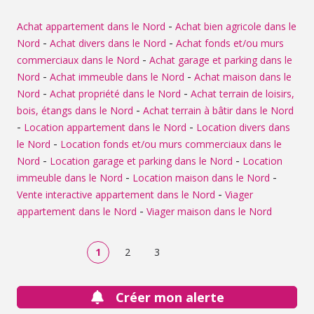
rédaction de bail: environ 2/3 d'un loyer Pour la visiter,
merci de contacter l'Etude au 03.21.74.99.69
-
Achat appartement dans le Nord
Achat bien agricole dans le
-
-
Nord
Achat divers dans le Nord
Achat fonds et/ou murs
-
commerciaux dans le Nord
Achat garage et parking dans le
-
-
Nord
Achat immeuble dans le Nord
Achat maison dans le
-
-
Nord
Achat propriété dans le Nord
Achat terrain de loisirs,
-
bois, étangs dans le Nord
Achat terrain à bâtir dans le Nord
-
-
Location appartement dans le Nord
Location divers dans
-
le Nord
Location fonds et/ou murs commerciaux dans le
-
-
Nord
Location garage et parking dans le Nord
Location
-
-
immeuble dans le Nord
Location maison dans le Nord
-
Vente interactive appartement dans le Nord
Viager
-
appartement dans le Nord
Viager maison dans le Nord
1
2
3
Créer mon alerte