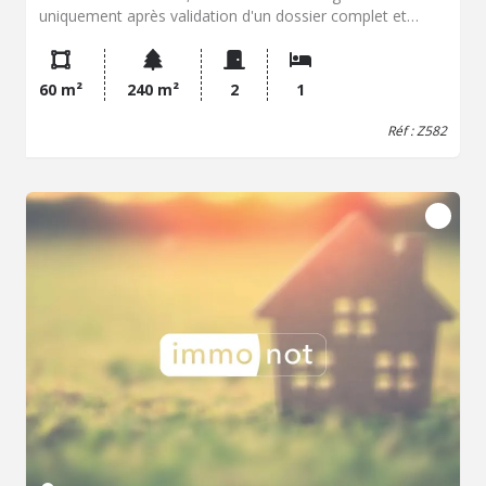
uniquement après validation d'un dossier complet et
validé. Pièces justificatives obligatoires (locataire et
garant le cas échéant) : Photocopie carte d'identité
(recto/verso) 3 derniers bulletins de salaire Attestation
60 m²
240 m²
2
1
employeur Dernier avis d'imposition Quittance de loyer
Dossier, déposer votre dossier à M. DANEL - Étude de
Réf : Z582
Maître COUVELARD, Notaire à Bollezeele (59470) Cette
maison semi individuelle de 60 m2 RDC : entrée sur
salon/séjour, cuisine ouverte Aménagée et Equipée, WC,
Salle de bains (douche italienne), cellier. A l'étage une
chambre en mezzanine. Une cour, débarras, un jardin
face avant et place de parking. un chauffage à granulé et
une pompe à chaleur réversible, menuiserie en PVC et
double vitrage