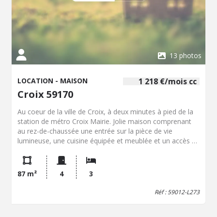
13 photos
LOCATION - MAISON
1 218 €/mois cc
Croix 59170
Au coeur de la ville de Croix, à deux minutes à pied de la
station de métro Croix Mairie. Jolie maison comprenant
au rez-de-chaussée une entrée sur la pièce de vie
lumineuse, une cuisine équipée et meublée et un accès à
une cour ensoleillée. Le 1er étage est composé d'une
chambre, d'une salle de bain complète (baignoire et
douche) avec un branchement machine à laver et d'un wc.
87 m²
4
3
Le 2ème étage accueille 2 chambres dont une avec une
mezzanine. Loyer : 1217.02€ Dépôt de garantie : 1217.02€
Réf : 59012-L273
Part locative des frais : 1145.24€ DPE: D (231/48)
Estimation des coûts annuels d'énergie du logement 1390