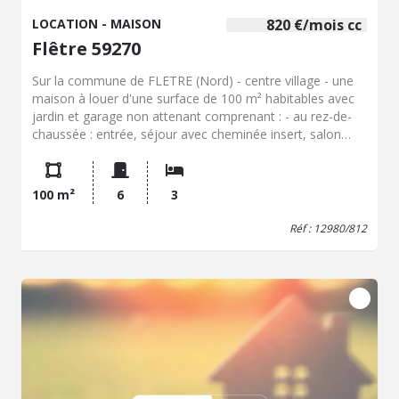
plus amples renseignements sur maison à louer à
LOCATION - MAISON
820 €/mois cc
Gravelines.
Flêtre 59270
Sur la commune de FLETRE (Nord) - centre village - une
maison à louer d'une surface de 100 m² habitables avec
jardin et garage non attenant comprenant : - au rez-de-
chaussée : entrée, séjour avec cheminée insert, salon
avec accès terrasse, cuisine, salle de bain (lavabo,
baignoire), wc séparé et lingerie, cave - au 1er étage :
palier donnant sur 3 chambres Chauffage central gaz de
100 m²
6
3
ville - Loyer 805 EUR + 15 EUR de charges (entretien
chaudière) 1er contact par mail UNIQUEMENT
Réf : 12980/812