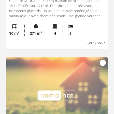
Cappelle-la-Grande (59180) maison de ville des années
1972 édifiée sur 271 m². Elle offre une entrée avec
nombreux placards, un wc, une cuisine aménagée, un
salon/séjour avec cheminée insert, une grande véranda
donnant accès direct au jardin ouest. A l'étage : un palier,
3 chambres, une salle d'eau. Le plus un garage avec porte
électrique, possibilité une place de parking. PVC/DV,
80 m²
271 m²
4
3
chauffage gaz. La commune de Cappelle-la-Grande
dispose de plusieurs commodités à proximité,
Réf : V12401
notamment des bus gratuits, des écoles, des
commerces, des services et un accès au centre-ville. La
localisation permet de bénéficier des équipements de la
ville et des déplacements vers les secteurs environnants.
Pour plus de renseignement ou visite, n'hésitez pas à
nous contacter ! Les informations sur les risques auxquels
le bien est exposé sont disponibles sur le site Géorisques :
www.georisques.gouv.fr