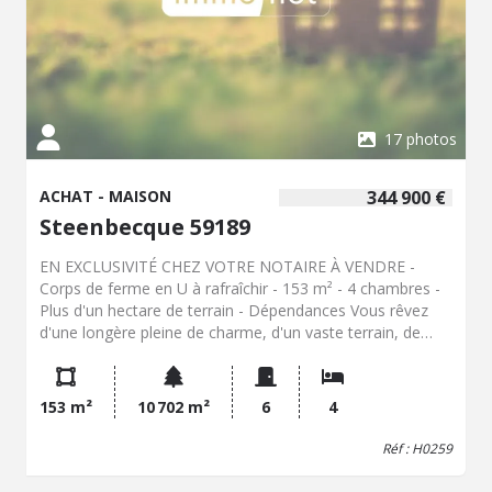
17 photos
ACHAT - MAISON
344 900 €
Steenbecque 59189
EN EXCLUSIVITÉ CHEZ VOTRE NOTAIRE À VENDRE -
Corps de ferme en U à rafraîchir - 153 m² - 4 chambres -
Plus d'un hectare de terrain - Dépendances Vous rêvez
d'une longère pleine de charme, d'un vaste terrain, de
dépendances ou d'un espace idéal pour accueillir des
chevaux ou développer un projet de vie à la campagne ?
Cette propriété est faite pour vous ! Situé sur la commune
153 m²
10 702 m²
6
4
de Steenbecque, ce corps de ferme en U développe
environ 153 m² habitables et est implanté sur une
Réf : H0259
magnifique parcelle de plus d'un hectare (environ 10 700
m²). À seulement quelques minutes à pied du centre du