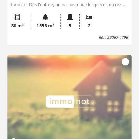
tumulte. Dès l'entrée, un hall distribue les pièces du rez-
de-chaussée : une salle de séjour, une seconde pièce de
vie pouvant faire office de salon ou de salle à manger,
une cuisine simple au charme d'antan, une buanderie, une
80 m²
1 558 m²
5
2
salle d'eau ainsi que des toilettes séparées. À l'étage,
deux grandes chambres offrent un beau potentiel pour
Réf : 59067-4796
créer des espaces nuit chaleureux, avec vue sur le jardin
et les alentours. À l'extérieur, les dépendances laissent
entrevoir de multiples possibilités d'aménagement . Le
jardin, arboré et généreux, promet de doux moments au
fil des saisons – déjeuner à l'ombre, siestes champêtres
ou potager en devenir. Des travaux sont à prévoir pour
redonner à cette maison tout son éclat, mais la structure
saine et les volumes existants en font une base idéale
pour un projet de rénovation personnalisé. Un bien au
fort potentiel, pour les esprits créatifs en quête de
tranquillité et d'authenticité. Prix 85 000 Euros net vendeur
Classe G REF 4606