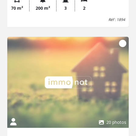
principale ou à un investissement immobilier. prévoir
70 m²
200 m²
3
2
travaux La commune de La Chapelle-d'Armentières se
situe dans le département du Nord, à proximité
Réf : 1894
d'Armentières et de la métropole lilloise. La ville bénéficie
d'un accès aux axes routiers du secteur, ainsi qu'à
plusieurs services de proximité, commerces, écoles et
équipements publics. Les communes voisines et la zone
de Lille offrent également des pôles d'emploi, des
transports et des services complémentaires. notre service
immobilier sera fermé du 8 au 28 août, merci de votre
compréhension
20 photos