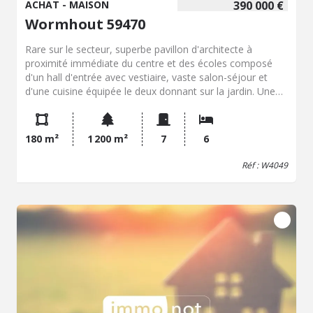
ACHAT - MAISON
390 000 €
Wormhout 59470
Rare sur le secteur, superbe pavillon d'architecte à
proximité immédiate du centre et des écoles composé
d'un hall d'entrée avec vestiaire, vaste salon-séjour et
d'une cuisine équipée le deux donnant sur la jardin. Une
chambre et salle d'eau. A l'étage : Cinq chambres, salle de
bains, lingerie, grenier. Cave, double garage, parking, beau
jardin arboré le tout construit sur 1200m².
180 m²
1 200 m²
7
6
Réf : W4049