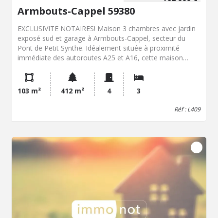
Armbouts-Cappel 59380
EXCLUSIVITE NOTAIRES! Maison 3 chambres avec jardin
exposé sud et garage à Armbouts-Cappel, secteur du
Pont de Petit Synthe. Idéalement située à proximité
immédiate des autoroutes A25 et A16, cette maison
d’environ 96 m² offre un fort potentiel. Au rez-de-
chaussée, une pièce de vie conviviale, prolongée par une
cuisine en extension ouvrant sur une petite véranda,
103 m²
412 m²
4
3
idéale pour profiter de la lumière naturelle. À l’étage, deux
chambres (11.60m², 14m²) dont l'une donnant accès au
Réf : L409
dernier étage qui dispose d'une troisième chambre
(12.90m²) et d'une grande salle de bains équipée à la fois
d’une douche et d’une baignoire. À l’extérieur, un jardin
exposé plein sud, un véritable atout pour les beaux jours,
avec un garage en fond de parcelle. Au niveau technique,
Toiture récente (2015), chauffage principal par poêle à
gaz, menuiseries en PVC double vitrage. Travaux de
modernisation à prévoir et installation électrique non
conforme. C'est une maison offrant de belles possibilités,
parfaite pour un projet de rénovation dans un secteur
recherché pour son accessibilité.