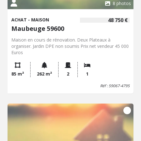
8 photos
ACHAT - MAISON
48 750 €
Maubeuge 59600
Maison en cours de rénovation. Deux Plateaux à
organiser. Jardin DPE non soumis Prix net vendeur 45 000
Euros
85 m²
262 m²
2
1
Réf : 59067-4795