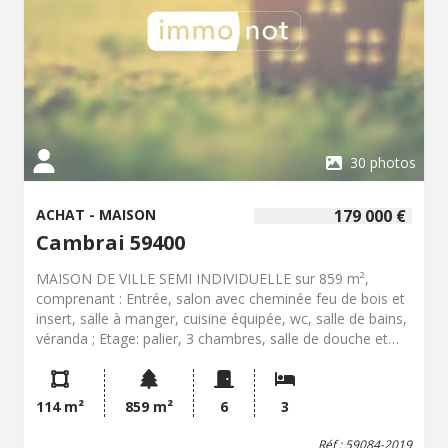
30 photos
ACHAT - MAISON
179 000 €
Cambrai 59400
MAISON DE VILLE SEMI INDIVIDUELLE sur 859 m²,
comprenant : Entrée, salon avec cheminée feu de bois et
insert, salle à manger, cuisine équipée, wc, salle de bains,
véranda ; Etage: palier, 3 chambres, salle de douche et
wc, au dessus un grenier isolé aménageable ; Cave,
chauffage central au gaz de ville ; Entrée par portail
motorisé, garage de 32 m² avec porte motorisé, atelier-
114 m²
859 m²
6
3
chaufferie ; Jardin clos et arboré, abri de jardin, sans vis à
vis. Maison en bon état général. Situation en bordure de
Réf : 59084-2019