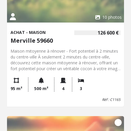
10 photos
ACHAT - MAISON
126 600 €
Merville 59660
Maison mitoyenne à rénover - Fort potentiel à 2 minutes
du centre-ville À seulement 2 minutes du centre-ville,
découvrez cette maison mitoyenne à rénover, offrant un
fort potentiel pour créer un véritable cocon à votre image.
Elle se compose de trois chambres, d'un bureau, d'un
agréable espace de vie et bénéficie d'un magnifique
jardin, idéal pour profiter des beaux jours en famille ou
95 m²
500 m²
4
3
entre amis. Des travaux de rénovation et de confort sont
à prévoir, laissant libre cours à vos envies
Réf : C1165
d'aménagement et de personnalisation. Le stationnement
est facile à proximité, un atout supplémentaire au
quotidien. Cette maison représente une excellente
opportunité pour une première acquisition ou un projet
de rénovation avec une belle valorisation à la clé. À visiter