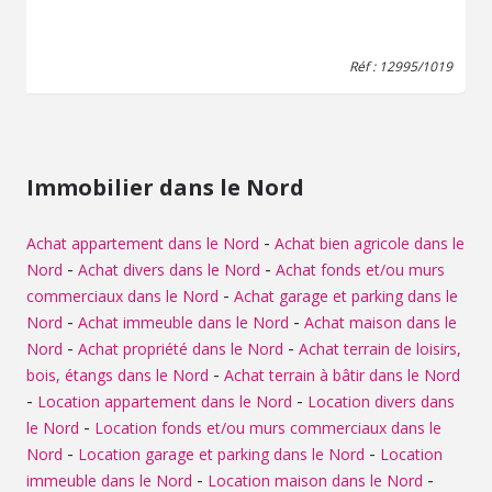
parfait pour générer des revenus locatifs. Vous
bénéficierez également d'un grand parking privatif.
Réf : 12995/1019
Immobilier dans le Nord
-
Achat appartement dans le Nord
Achat bien agricole dans le
-
-
Nord
Achat divers dans le Nord
Achat fonds et/ou murs
-
commerciaux dans le Nord
Achat garage et parking dans le
-
-
Nord
Achat immeuble dans le Nord
Achat maison dans le
-
-
Nord
Achat propriété dans le Nord
Achat terrain de loisirs,
-
bois, étangs dans le Nord
Achat terrain à bâtir dans le Nord
-
-
Location appartement dans le Nord
Location divers dans
-
le Nord
Location fonds et/ou murs commerciaux dans le
-
-
Nord
Location garage et parking dans le Nord
Location
-
-
immeuble dans le Nord
Location maison dans le Nord