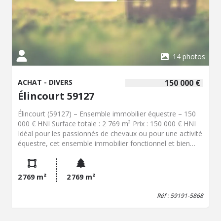
14 photos
ACHAT - DIVERS
150 000 €
Élincourt 59127
Élincourt (59127) – Ensemble immobilier équestre – 150
000 € HNI Surface totale : 2 769 m² Prix : 150 000 € HNI
Idéal pour les passionnés de chevaux ou pour une activité
équestre, cet ensemble immobilier fonctionnel et bien
équipé offre de nombreuses possibilités. Les installations
comprennent : Un bâtiment principal avec 15 boxes en
résine équipés d'abreuvoirs automatiques Un club house
2 769 m²
2 769 m²
avec toilettes 3 stalles, dont une prévue pour accueillir un
solarium Un second bâtiment avec possibilité d'aménager
Réf : 59191-5868
9 boxes supplémentaires (abreuvoirs automatiques déjà
installés) Un atelier / garage Un manège en sable fibré