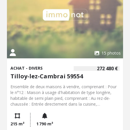
15 photos
ACHAT - DIVERS
272 480 €
Tilloy-lez-Cambrai 59554
Ensemble de deux maisons à vendre, comprenant : Pour
le n°12 : Maison à usage d'habitation de type longère,
habitable de semi plain pied, comprenant : Au rez-de-
chaussée : Entrée directement dans la cuisine,
salon/séjour, couloir, salle de sport, dégagement, salle de
bains (douche et baignoire), WC, couloir, dressing,
chambre/bureau, 1 chambre, Au 1er étage : 1 mansarde
215 m²
1 790 m²
(7,50m²), couloir, 2 autres mansardes (7,88 + 4,76m²),