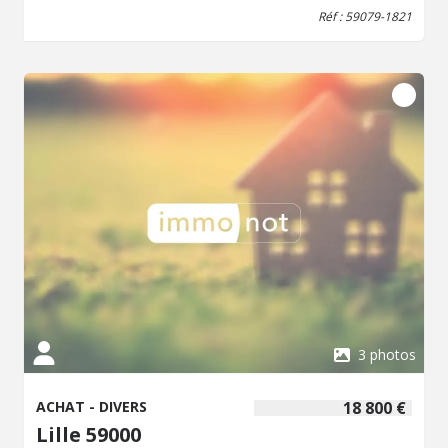
Caves, Garage (2 emplacements de véhicules, Parking,
Réf : 59079-1821
Jardin, atelier/chaufferie Jardin, Pour le n°14 : Maison à
usage d'habitation, Au rez-de-chaussée : Entrée sur coin
repas, WC, salle de douche, cuisine, salle à manger,
séjour, Au 1er étage : Palier, 2 chambres, Cave, Jardin,
3 photos
ACHAT - DIVERS
18 800 €
Lille 59000