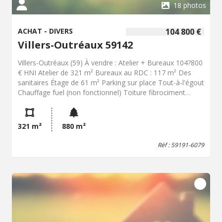
18 photos
ACHAT - DIVERS
104 800 €
Villers-Outréaux 59142
Villers-Outréaux (59) À vendre : Atelier + Bureaux 104?800
€ HNI Atelier de 321 m² Bureaux au RDC : 117 m² Des
sanitaires Étage de 61 m² Parking sur place Tout-à-l'égout
Chauffage fuel (non fonctionnel) Toiture fibrociment
Servitude de passage Idéal artisan, entrepreneur ou
investisseur
321 m²
880 m²
Réf : 59191-6079