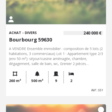
ACHAT - DIVERS
240 000 €
Bourbourg 59630
A VENDRE Ensemble immobilier : composition de 5 lots (2
habitations, 3 commerciaux) Lot 1 : Appartement type 2/3
(env 50 m²): séjour/cuisine aménagée, chambre,
dégagement, salle de bain, wc, Grenier 2 pièces
aménagées mansardées, terrasse privative, place de
parking privative, double vitrage, chauffage électrique.
Loyer 500 ? + 45 ? charges (TOM, eau) DPE (C) Lot 2 :
260 m²
500 m²
9
2
Appartement type 2/3 (env 52 m²) : séjour/cuisine
aménagée, 2 chambres, salle de bain, wc, terrasse
Réf : 551
privative, place de parking privative, double vitrage,
chauffage électrique. Loyer 500 ? + 45 ? charges (TOM,
eau) DPE (D) Lot 3 : local commercial de 15 m², espace
de vente, chauffage électrique, loyer 200 ? + 45 charges