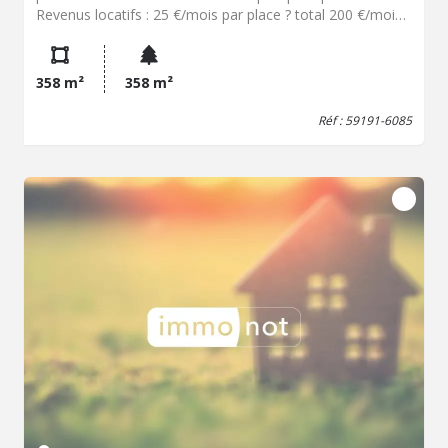
Revenus locatifs : 25 €/mois par place ? total 200 €/mois
Taxe foncière : env. 50 €/an Baux : pas de contrats écrits
en cours Avantages : Revenus immédiats Gestion facile,
entretien minimal Bon rendement locatif Placement sûr
358 m²
358 m²
et abordable Localisation : Raillencourt-Sainte-Olle,
commune calme proche de Cambrai, avec accès facile
Réf : 59191-6085
aux axes principaux. Prix : 21 920 € HNI