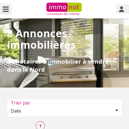
L'immobilier des notaires
8 Annonces
immobilières
de notaires d'immobilier à vendre
dans le Nord
Trier par
Date
1