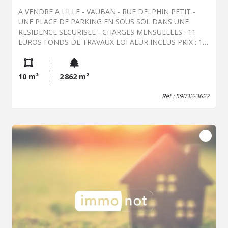
A VENDRE A LILLE - VAUBAN - RUE DELPHIN PETIT -
UNE PLACE DE PARKING EN SOUS SOL DANS UNE
RESIDENCE SECURISEE - CHARGES MENSUELLES : 11
EUROS FONDS DE TRAVAUX LOI ALUR INCLUS PRIX : 18
800 EUROS SOIT 17 000 EUROS NET VENDEUR + 1 800
EUROS D'HONORAIRES DE NEGOCIATION A LA CHARGE
DE L'ACQUEREUR SOIT 10.59 % - LE CALCUL DES
10 m²
2 862 m²
HONORAIRES DE NEGOCIATION AU MAXIMUM EST LE
SUIVANT : - JUSQUE 100 000 EUROS : 7 % TTC - - AU
Réf : 59032-3627
DELA : 3 % DE LA SOMME EXCEDANT LES 100 000
EUROS + 7 000 EUROS- UN MONTANT FORFAITAIRE DE
1 800 EUROS POUR LA VENTE SEULE DE PARKING ET
GARAGE - BIEN SOUMIS AU STATUT DE LA
COPROPRIETE - Les informations sur les risques auxquels
ce bien est exposé sont disponibles sur le site Géorisques
: www. georisques. gouv. fr