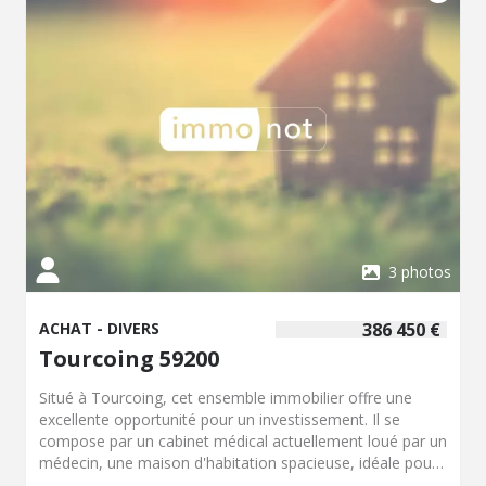
DPE (D) Lot 4 : local commercial de 35 m² : espace de
vente, réserve, wc loyer 400 ?+ 40 charges. DPE (D) Lot 5
: local commercial de 120 m², toiture bac acier, 2
stationnements privatifs. loyer 400 ? + 45 ? charges. Tout
est loués ! revenu annuel : 24 000 ? !
3 photos
ACHAT - DIVERS
386 450 €
Tourcoing 59200
Situé à Tourcoing, cet ensemble immobilier offre une
excellente opportunité pour un investissement. Il se
compose par un cabinet médical actuellement loué par un
médecin, une maison d'habitation spacieuse, idéale pour
une résidence principale et un appartement indépendant,