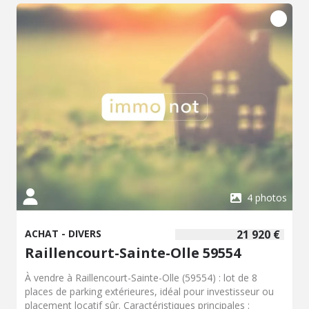
d'environ 15 x 30 m Une carrière en sable fibré d'environ
13 x 27 m (rafraîchissement à prévoir, parcelle
constructible) Un espace douche avec eau chaude et
froide Une pièce isolée pouvant servir de bureau Un jardin
à l'arrière (possibilité d'aménagement en paddock) Un
grand parking permettant l'accès aux camions et poids
lourds Atouts : Site entièrement bétonné et pratique pour
la circulation Accès facile pour gros camions Ensemble
fonctionnel immédiatement Localisation : Élincourt
(59127) Prix : 150 000 € HNI
4 photos
ACHAT - DIVERS
21 920 €
Raillencourt-Sainte-Olle 59554
À vendre à Raillencourt-Sainte-Olle (59554) : lot de 8
places de parking extérieures, idéal pour investisseur ou
placement locatif sûr. Caractéristiques principales :