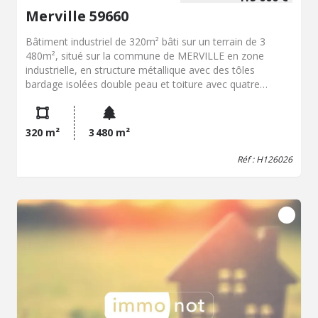
Merville 59660
Bâtiment industriel de 320m² bâti sur un terrain de 3
480m², situé sur la commune de MERVILLE en zone
industrielle, en structure métallique avec des tôles
bardage isolées double peau et toiture avec quatre
skydômes, au sol dalle béton quartzée. Le bâtiment est
équipé d'un pont roulant de 5 tonnes de marque Verlinde
sur toute la longueur du bâtiment et d'une porte
320 m²
3 480 m²
sectionnelle motorisée. L'immeuble dispose d'un espace
sanitaire comprenant un wc et un lavabo, et sur toute la
Réf : H126026
longueur du bâtiment d'un rail de type canalis pour
l'alimentation électrique et les équipements. Un bâtiment
préfabriqué de type Algéco double, de deux modules de
2,40 x 6 mètres, avec une première partie en bureaux et
la seconde partie en salle de pause, complète ce bien. A
l'entrée, se trouve un parking bitumé de la largeur du
bâtiment. Équipements : Compteur eau, électricité,
bâtiment clôturé disposant d'un portail d'accès La partie
gauche du terrain peut permettre la construction d'un
second bâtiment.