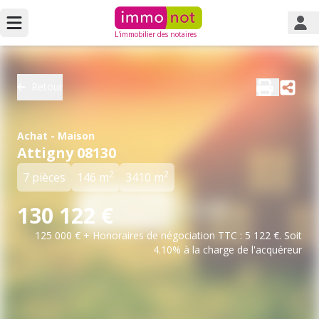
L'immobilier des notaires
Retour
Achat - Maison
Attigny 08130
2
2
7 pièces
146 m
3410 m
130 122 €
125 000 € + Honoraires de négociation TTC : 5 122 €. Soit
4.10% à la charge de l'acquéreur