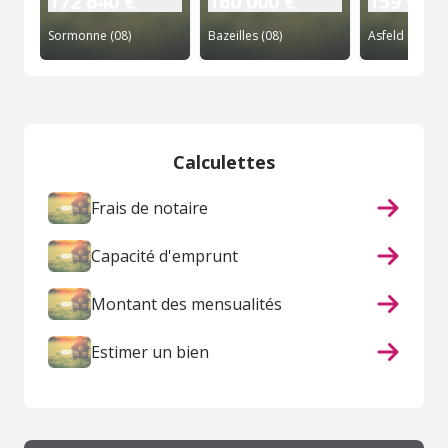
172 640 €
160 000 €
159 900 
Sormonne (08)
Bazeilles (08)
Asfeld (08)
Calculettes
Frais de notaire
Capacité d'emprunt
Montant des mensualités
Estimer un bien