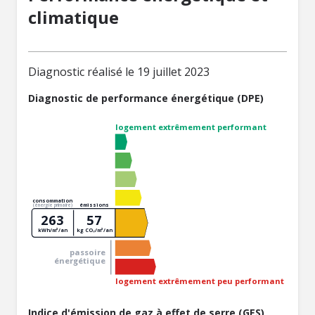
climatique
Diagnostic réalisé le 19 juillet 2023
Diagnostic de performance énergétique (DPE)
logement extrêmement performant
consommation
émissions
(énergie primaire)
263
57
kWh/m²/an
kg CO₂/m²/an
passoire
énergétique
logement extrêmement peu performant
Indice d'émission de gaz à effet de serre (GES)