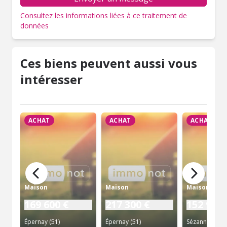
Consultez les informations liées à ce traitement de
données
Ces biens peuvent aussi vous
intéresser
ACHAT
ACHAT
ACHAT
Maison
Maison
Maison
169 600 €
217 300 €
152 975 
Épernay (51)
Épernay (51)
Sézanne (51)