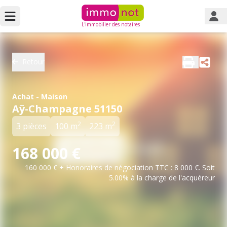
L'immobilier des notaires
Retour
Achat - Maison
Aÿ-Champagne 51150
2
2
3 pièces
100 m
223 m
168 000 €
160 000 € + Honoraires de négociation TTC : 8 000 €. Soit
5.00% à la charge de l'acquéreur