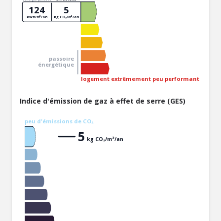
124
5
kWh/m²/an
kg CO₂/m²/an
passoire
énergétique
logement extrêmement peu performant
Indice d'émission de gaz à effet de serre (GES)
peu d'émissions de CO₂
5
kg CO₂/m²/an