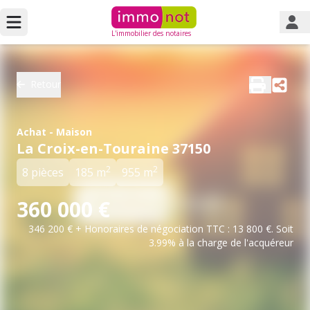
L'immobilier des notaires
Retour
Achat - Maison
La Croix-en-Touraine 37150
2
2
8 pièces
185 m
955 m
360 000 €
346 200 € + Honoraires de négociation TTC : 13 800 €. Soit
3.99% à la charge de l'acquéreur