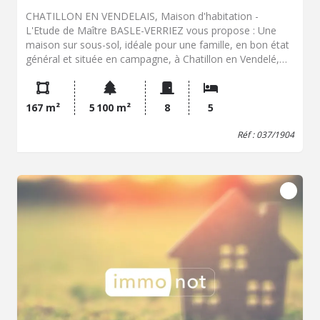
CHATILLON EN VENDELAIS, Maison d'habitation -
L'Etude de Maître BASLE-VERRIEZ vous propose : Une
maison sur sous-sol, idéale pour une famille, en bon état
général et située en campagne, à Chatillon en Vendelé,
comprenant : - Au sous-sol : Deux chambres en enfilade,
une salle d'eau, wc, arrière-cuisine et garage -Au rez-de-
chaussée : séjour lumineux avec un insert d'environ 40
167 m²
5 100 m²
8
5
m², une cuisine récente avec un espace salle à manger,
trois chambres, salle d'eau, wc, - A l'étage : un grenier
Réf : 037/1904
aménageable d'environ 40 m², Le tout avec une terrasse
dans un jardin paysagé Le chauffage est assuré par des
radiateurs éléctriques, les menuiseries sont en bois
double-vitrage. Si vous souhaitez plus de renseignements
ou visiter cette belle propriété, contactez-nous au :
02.99.94.82.20 - Classe énergie : E - Classe climat : B -
Montant estimé des dépenses annuelles d'énergie pour
un usage standard : 3070 à 4154 € (base 2023) - Prix Hon.
Négo Inclus : 289 009 € dont 3,96% Hon. Négo TTC
charge acq. Prix Hors Hon. Négo :278 000 € - Réf :
037/1904