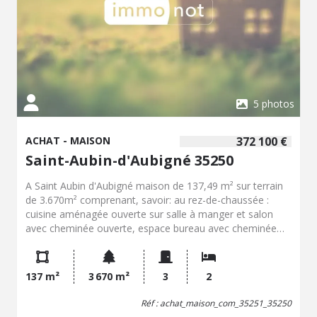
5 photos
ACHAT - MAISON
372 100 €
Saint-Aubin-d'Aubigné 35250
A Saint Aubin d'Aubigné maison de 137,49 m² sur terrain
de 3.670m² comprenant, savoir: au rez-de-chaussée :
cuisine aménagée ouverte sur salle à manger et salon
avec cheminée ouverte, espace bureau avec cheminée
munie d'un insert, salle d'eau, W.C., à l'étage : palier
desservant deux chambres, W.C. avec lave mains,
Dépendance : ancienne grange attenante avec espace
137 m²
3 670 m²
3
2
chaufferie. Garage avec cave et grenier sur le dessus.
Dépendance attenante non communicante. Verger.
Réf : achat_maison_com_35251_35250
Potager. Terrasse. Jardin. Espace boisé. Chauffage pompe