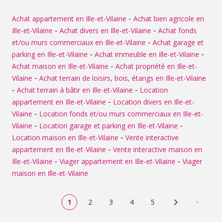
-
Achat appartement en Ille-et-Vilaine
Achat bien agricole en
-
-
Ille-et-Vilaine
Achat divers en Ille-et-Vilaine
Achat fonds
-
et/ou murs commerciaux en Ille-et-Vilaine
Achat garage et
-
-
parking en Ille-et-Vilaine
Achat immeuble en Ille-et-Vilaine
-
Achat maison en Ille-et-Vilaine
Achat propriété en Ille-et-
-
Vilaine
Achat terrain de loisirs, bois, étangs en Ille-et-Vilaine
-
-
Achat terrain à bâtir en Ille-et-Vilaine
Location
-
appartement en Ille-et-Vilaine
Location divers en Ille-et-
-
Vilaine
Location fonds et/ou murs commerciaux en Ille-et-
-
-
Vilaine
Location garage et parking en Ille-et-Vilaine
-
Location maison en Ille-et-Vilaine
Vente interactive
-
appartement en Ille-et-Vilaine
Vente interactive maison en
-
-
Ille-et-Vilaine
Viager appartement en Ille-et-Vilaine
Viager
maison en Ille-et-Vilaine
1
2
3
4
5
Page suivante
Dernière