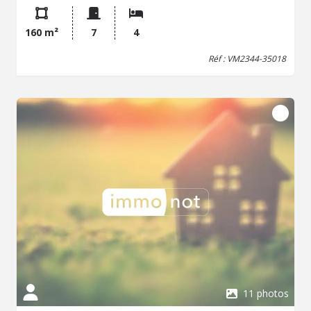
une salle de bains attenante, un wc, un salon-séjour avec
cheminée, une cuisine aménagée et équipée (et office)
160 m²
7
4
ouvrant sur une véranda orientée Sud et Ouest. A l'étage:
palier-dégagement, trois chambres (une sur balcon), un
Réf : VM2344-35018
bureau, une lingerie, une salle de bains (et douche), un
wc. Maison édifiée sur un sous-sol complet (béton
banché). Terrasse en bois et pergola vers l'Ouest avec
piscine chauffée (PAC). Un petit chalet indépendant à
l'arrière (séjour/kitchenette, salle d'eau/wc; couchage en
mezzanine). Zone Agricole du PLUi. Bel environnement.
Honoraires inclus de 3.87% TTC à la charge de
l'acquéreur. Prix hors honoraires 450 000 €. Classe
énergie C, Classe climat C Montant estimé des dépenses
annuelles d'énergie pour un usage standard : entre
1910.00 € et 2650.00 € sur les années 2021, 2022 et 2023
(abonnements compris). Les informations sur les risques
auxquels ce bien est exposé sont disponibles sur le site
Géorisques : georisques.gouv.fr.
11 photos