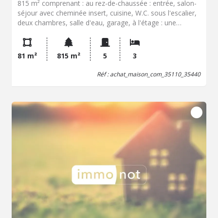
815 m² comprenant : au rez-de-chaussée : entrée, salon-
séjour avec cheminée insert, cuisine, W.C. sous l'escalier,
deux chambres, salle d'eau, garage, à l'étage : une
chambre, grenier aménageable. Jardin. Chauffage fioul.
Assainissement non collectif non conforme. Classe
énergétique G (461) ; G (120). Prix net vendeur 155.000,00
81 m²
815 m²
5
3
EUR + hono. négo : 6.000,00 EUR
Réf : achat_maison_com_35110_35440