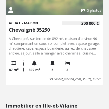
5 photos
ACHAT - MAISON
300 000 €
Chevaigné 35250
A Chevaigné, sur terrain de 892 m², maison d'environ 90
m² comprenant un sous-sol complet avec espace garage,
chaudière, cave, espace buanderie, au rez-de-chaussée :
entrée, séjour, salle à manger avec cheminée, cuisine
aménagée, salle d'eau, W.C., trois chambres dont une
avec placard, à l'étage : grenier sur le tout Jardin. Cours
devant. Chauffage fioul. Assainissement collectif. Classe
87 m²
892 m²
5
3
énergétique E (213) ; E (66). Prix net vendeur : 290.000,00
EUR + hono.négo : 10.000,00 EUR
Réf : achat_maison_com_35079_35250
Immobilier en Ille-et-Vilaine