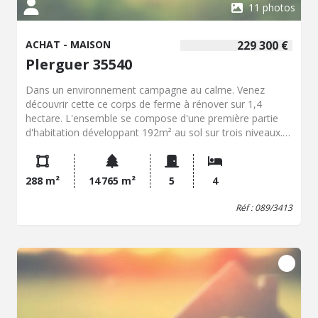
11 photos
ACHAT - MAISON
229 300 €
Plerguer 35540
Dans un environnement campagne au calme. Venez
découvrir cette ce corps de ferme à rénover sur 1,4
hectare. L'ensemble se compose d'une première partie
d'habitation développant 192m² au sol sur trois niveaux.
Attenant une seconde habitation de 96m² sur trois
niveaux. Non attenant un hangar de 120m² - Une étable
de 50m² au sol - Trois soue. // TRAVAUX A PREVOIR //
288 m²
14 765 m²
5
4
Réf : 089/3413