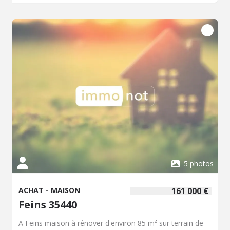
à chaleur. Assainissement non collectif conforme. Classe
énergétique B (97) ; A (3). Prix net vendeur : 360.000,00
EUR + hono. négo : 12.100,00 EUR
5 photos
ACHAT - MAISON
161 000 €
Feins 35440
A Feins maison à rénover d'environ 85 m² sur terrain de