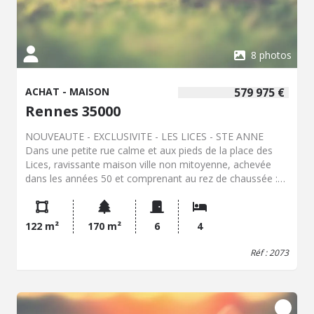
8 photos
ACHAT - MAISON
579 975 €
Rennes 35000
NOUVEAUTE - EXCLUSIVITE - LES LICES - STE ANNE
Dans une petite rue calme et aux pieds de la place des
Lices, ravissante maison ville non mitoyenne, achevée
dans les années 50 et comprenant au rez de chaussée :
Entrée, dégagement, cuisine dinatoire, séjour sur parquet,
bureau, salle d'eau, WC. A l'étage, dégagement, trois
chambres, salle d'eau, WC. Grenier 25 m² . Terrasse 35 m²
122 m²
170 m²
6
4
Garage double et cave d'une surface de 62 m² (4.50 %
d'honoraires TTC à la charge de l'acquéreur.)
Réf : 2073