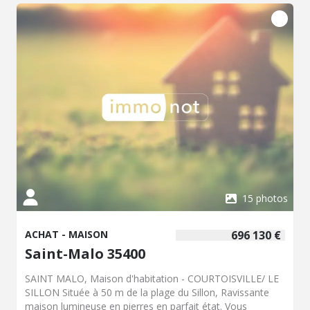
enfants, une buanderie, une lingerie et un espace bar
aménagé/salle de billard. Dans les étages, quatre
chambres spacieuses dont deux avec balcon individuel, un
bureau, 2 wc, une salle de bains et une salle d'eau. Un
double garage et une cave enterrée complètent ce bien.
La propriété bénéficie de panneaux solaires pour la
consommation personnelle, des batteries sont aussi
présentes pour le stockage. PISCINE COUVERTE
CHAUFFÉE (dimensions 10,5m x 4,5m), vestiaire et wc. Le
terrain de 1ha30a est entièrement clos, la cour est
goudronnée et fermée par un portail automatique. Venez
visiter ce bien exceptionnel ! La commune de Val-d'Izé se
situe à une trentaine de kilomètres de Rennes. Le
territoire de la commune bénéficie de plusieurs
commerces de proximité, établissements scolaires,
15 photos
services de santé ainsi que diverses associations
sportives et culturelles.
ACHAT - MAISON
696 130 €
Saint-Malo 35400
SAINT MALO, Maison d'habitation - COURTOISVILLE/ LE
SILLON Située à 50 m de la plage du Sillon, Ravissante
maison lumineuse en pierres en parfait état. Vous