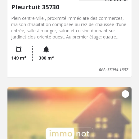
Pleurtuit 35730
Plein centre-ville , proximité immédiate des commerces,
maison d'habitation composée au rez-de-chaussée d'une
entrée, salle à manger, salon et cuisine donnant sur
jardinet clos orienté ouest. Au premier étage: quatre
chambres, salle d'eau et WC. Au deuxième étage: trois
chambres, salle d'eau avec WC. Garage et cellier.
149 m²
300 m²
Réf : 35094-1337