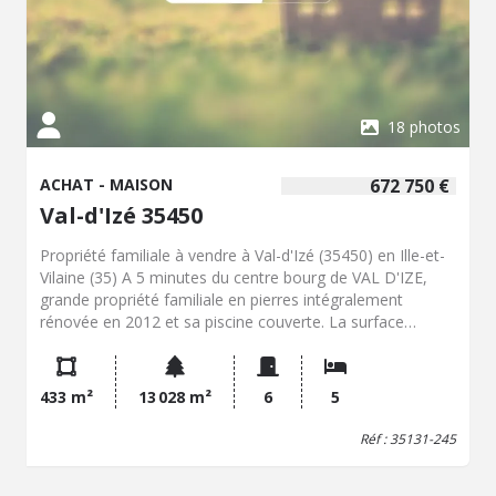
18 photos
ACHAT - MAISON
672 750 €
Val-d'Izé 35450
Propriété familiale à vendre à Val-d'Izé (35450) en Ille-et-
Vilaine (35) A 5 minutes du centre bourg de VAL D'IZE,
grande propriété familiale en pierres intégralement
rénovée en 2012 et sa piscine couverte. La surface
habitable d'environ 433 m² offre un grand nombre de
pièces à vivre. L'entrée s'effectue sur la vaste pièce de vie
de 73 m² (cuisine A/E, salle à manger, salon avec
433 m²
13 028 m²
6
5
cheminée) qui donne accès directement à une agréable
terrasse et vue sur la campagne. Egalement au rez-de-
Réf : 35131-245
chaussée, vous trouverez une chambre parentale et sa
salle de bains attenante, une salle de jeux pour les