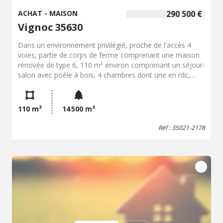
ACHAT - MAISON
290 500 €
Vignoc 35630
Dans un environnement privilégié, proche de l'accès 4
voies, partie de corps de ferme comprenant une maison
rénovée de type 6, 110 m² environ comprenant un séjour-
salon avec poêle à bois, 4 chambres dont une en rdc,
salle de bains et salle d'eau, deux bâtiments de 100 et
300 m² environ, sur un terrain de 1 hectare 45ares
environ, beaucoup de possibilité, à visiter
110 m²
14 500 m²
Réf : 35021-2178