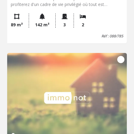
profiterez d'un cadre de vie privilégié où tout est
accessible à pieds Alliant le charme de l'ancien et le
confort moderne, cette maison ne nécessite aucun
travaux Elle offre une vaste pièce de vie avec cuisine
89 m²
142 m²
3
2
équipée, buanderie et wc au RDC Deux chambres et une
salle d'eau avec wc à l'étage. Jardin/terrasse avec
Réf : 088/785
possibilité de garer une voiture - Classe énergie : E -
Classe climat : E - Montant estimé des dépenses
annuelles d'énergie pour un usage standard : 2196 à 2970
€ (base 2023) - Prix Hon. Négo Inclus : 696 130 € dont
3,90% Hon. Négo TTC charge acq. Prix Hors Hon. Négo
:670 000 € - Réf : 088/785