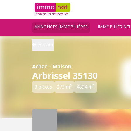
L'immobilier des notaires
ANNONCES IMMOBILIÈRES
IMMOBILIER NE
Retour
Achat - Maison
Arbrissel 35130
2
2
8 pièces
273 m
4594 m