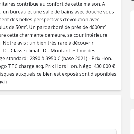
nitaires contribue au confort de cette maison. A
², un bureau et une salle de bains avec douche vous
ment des belles perspectives d'évolution avec
plus de 50m². Un parc arboré de près de 4600m²
ure cette charmante demeure, sa cour intérieure
. Notre avis : un bien très rare à découvrir.
: D - Classe climat : D - Montant estimé des
 standard : 2890 à 3950 € (base 2021) - Prix Hon.
égo TTC charge acq. Prix Hors Hon. Négo :430 000 €
 risques auxquels ce bien est exposé sont disponibles
v.fr