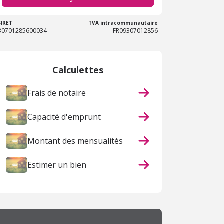
SIRET
TVA intracommunautaire
30701285600034
FR09307012856
Calculettes
Frais de notaire
Capacité d'emprunt
Montant des mensualités
Estimer un bien