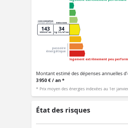
consommation
émissions
(énergie primaire)
143
34
kWh/m²/an
kg CO₂/m²/an
passoire
énergétique
logement extrêmement peu perform
Montant estimé des dépenses annuelles d'
3 950 € / an *
* Prix moyen des énergies indexées au 1er janvi
État des risques