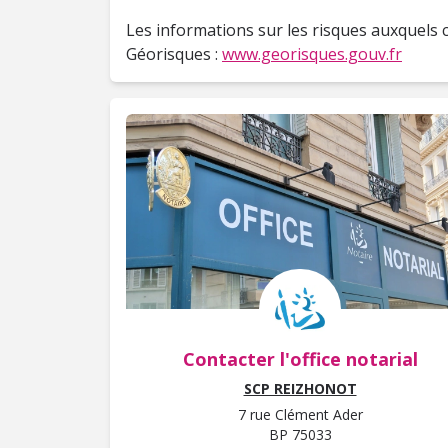
Les informations sur les risques auxquels c
Géorisques :
www.georisques.gouv.fr
Contacter l'office notarial
SCP REIZHONOT
7 rue Clément Ader
BP 75033