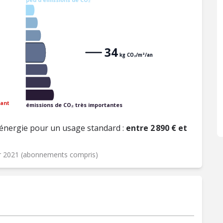
34
kg CO₂/m²/an
ant
émissions de CO₂ très importantes
énergie pour un usage standard :
entre 2 890 € et
er 2021 (abonnements compris)