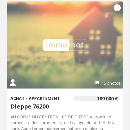
comportant obligatoirement une partie privative et une
quote-part de parties communes dans l'immeuble Pas de
procédure en cours dans la copropriété Les informations
sur les risques auxquels ce bien est exposé sont
disponibles sur le site Géorisques : www. georisques.
gouv. fr Consultez nos tarifs : https://office-charlet-
barachin-dieppe.notaires.fr/l-office-Maitre-Ludivine-
CHARLET-BARACHIN.html#tarifs
15 photos
ACHAT - APPARTEMENT
189 000 €
Dieppe 76200
AU COEUR DU CENTRE VILLE DE DIEPPE A proximité
immédiate des commerces, de la plage, du port et de la
gare, Appartement idéalement situé en duplex au