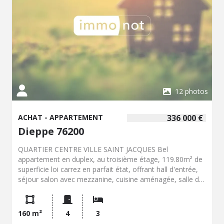
12 photos
ACHAT - APPARTEMENT
336 000 €
Dieppe 76200
QUARTIER CENTRE VILLE SAINT JACQUES Bel
appartement en duplex, au troisième étage, 119.80m² de
superficie loi carrez en parfait état, offrant hall d'entrée,
séjour salon avec mezzanine, cuisine aménagée, salle de
bain et douche, wc, trois chambres, salle d'eau. Parquet
au sol, parfaitement exposé. Stationnement privatif dans
la résidence, cave en annexe. Bien vendu soumis au
160 m²
4
3
statut de la copropriété La copropriété comprend 67 lots,