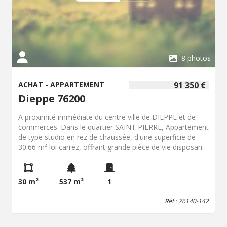
8 photos
ACHAT - APPARTEMENT
91 350 €
Dieppe 76200
A proximité immédiate du centre ville de DIEPPE et de
commerces. Dans le quartier SAINT PIERRE, Appartement
de type studio en rez de chaussée, d'une superficie de
30.66 m² loi carrez, offrant grande pièce de vie disposant
d'une belle hauteur sous plafond avec moulures et
cheminée, parquet au sol, cuisine aménagée donnant sur
courette, salle d'eau avec double wc et meuble vasque.
30 m²
537 m²
1
Cave privative et buanderie. Chauffage électrique,
menuiseries PVC double vitrage et volets roulants
Réf : 76140-142
électriques. Bien vendu soumis au statut de la copropriété
La copropriété comprend 32 lots, partie de bâtiment