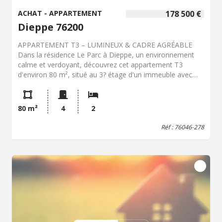
ACHAT - APPARTEMENT
178 500 €
Dieppe 76200
APPARTEMENT T3 – LUMINEUX & CADRE AGRÉABLE
Dans la résidence Le Parc à Dieppe, un environnement
calme et verdoyant, découvrez cet appartement T3
d'environ 80 m², situé au 3? étage d'un immeuble avec
ascenseur, offrant un cadre de vie agréable et
fonctionnel, idéal pour une résidence principale comme
secondaire. Se trouvant à moins d'un kilomètre du centre-
80 m²
4
2
ville et de la plage. Ce bien bénéficie d'un emplacement
pratique, à proximité immédiate des écoles, des
Réf : 76046-278
transports en commun, facilitant votre quotidien.
L'appartement se compose d'une entrée desservant une
cuisine indépendante nue, un séjour lumineux exposé
ouest avec accès au balcon d'environ 9m², deux
chambres, une salle de bain ainsi que deux WC dont un
indépendant, cagibi. Prestations complémentaires : cave
d'environ 10m², garage pouvant accueillir une voiture,
menuiseries aluminium avec double vitrage, chauffage
gaz collectif, copropriété calme et vivante. Un bien