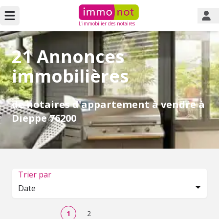
L'immobilier des notaires
21 Annonces
immobilières
de notaires d'appartement à vendre à
Dieppe 76200
Trier par
Date
1
2