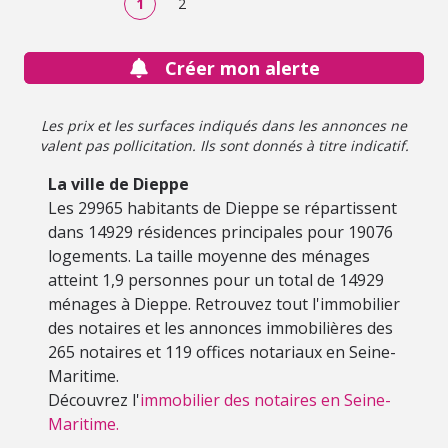
1
2
Independent et un espace buanderie. Le salon et les
chambres bénéficient d'une exposition sud-est, offrant
une lumière chaleureuse tout au long de la journée et de
Créer mon alerte
3m de hauteur sous plafond. La salle de bains et la salle
d'eau, ainsi que les WC indépendants, garantissent
confort et intimité. Situé dans un quartier dynamique,
Les prix et les surfaces indiqués dans les annonces ne
piéton, ce duplex est proche de toutes les commodités. À
valent pas pollicitation. Ils sont donnés à titre indicatif.
seulement 5 minutes à pied, vous trouverez la mer et
également des écoles maternelles et élémentaires, des
La ville de Dieppe
crèches, des restaurants, des magasins d'alimentation
Les 29965 habitants de Dieppe se répartissent
générale, des médecins généralistes, et même un parc
pour des moments de détente en famille. Un hôpital est
dans 14929 résidences principales pour 19076
également accessible en 15 minutes à pied. Ne manquez
logements. La taille moyenne des ménages
pas cette opportunité de vivre dans un appartement
atteint 1,9 personnes pour un total de 14929
spacieux et lumineux, au coeur d'un quartier animé.
ménages à Dieppe. Retrouvez tout l'immobilier
Contactez-nous dès maintenant pour une visite et laissez-
des notaires et les annonces immobilières des
vous séduire par ce bien exceptionnel.
265 notaires et 119 offices notariaux en Seine-
Maritime.
Découvrez l'
immobilier des notaires en Seine-
Maritime.