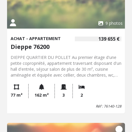
9 photos
ACHAT - APPARTEMENT
139 655 €
Dieppe 76200
DIEPPE QUARTIER DU POLLET Au premier étage d'une
petite copropriété, appartement traversant disposant d'un
hall d'entrée, séjour salon de plus de 30 m², cuisine
aménagée et équipée avec cellier, deux chambres, wc,
salle d'eau. Chauffage électrique, menuiseries PVC avec
volets roulants. Bien vendu soumis au statut de la
copropriété La copropriété comprend 07 lots, partie de
77 m²
162 m²
3
2
bâtiment comportant obligatoirement une partie privative
et une quote-part de parties communes dans l'immeuble
Réf : 76140-128
Pas de procédure en cours dans la copropriété Les
informations sur les risques auxquels ce bien est exposé
sont disponibles sur le site Géorisques : www. georisques.
gouv. fr Consultez nos tarifs : https://office-charlet-