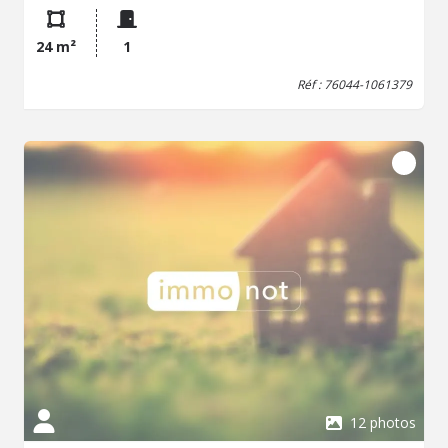
sont disponibles sur le site Géorisques : www. georisques.
gouv. fr
24 m²
1
Réf : 76044-1061379
12 photos