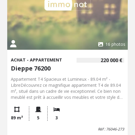
lumineux, offrant un beau potentiel après
rafraîchissement, dans un cadre de vie agréable.
16 photos
ACHAT - APPARTEMENT
220 000 €
Dieppe 76200
Appartement T4 Spacieux et Lumineux - 89.04 m² -
LibreDécouvrez ce magnifique appartement T4 de 89.04
m², situé dans un cadre de vie exceptionnel. Ce bien non
meublé est prêt à accueillir vos meubles et votre style de
vie. Avec ses 5 pièces, dont 3 chambres, cet appartement
offre un espace de vie généreux et confortable.Cet
appartement est idéal pour les familles, en résidence
89 m²
5
3
secondaire ou pour les professionnels en quête d'un
espace de vie spacieux et lumineux. Les grandes fenêtres
Réf : 76046-273
laissent entrer la lumière naturelle, créant une