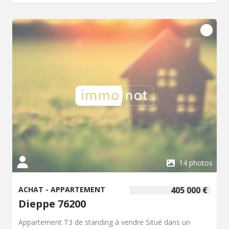
atmosphère chaleureuse et accueillante. Les finitions de
qualité et les matériaux durables ajoutent une touche
d'élégance à cet appartement.Ne manquez pas cette
opportunité de vivre dans un environnement privilégié.
Contactez-nous dès maintenant pour organiser une visite
et découvrir par vous-même tout le potentiel de ce bien
exceptionnel.À proximité, vous trouverez plusieurs
commodités : à 5 min à pied, vous avez accès à un arrêt
de bus, une crèche, une maternelle et une école
élémentaire. En 5 min à pied, vous pouvez rejoindre un
médecin généraliste et une alimentation générale. En 5
min en voiture, vous avez accès à deux collèges, un
hôpital et la mer. De plus, en 10 min à pied, vous pouvez
profiter du centre ville et de la plage de Dieppe.
14 photos
ACHAT - APPARTEMENT
405 000 €
Dieppe 76200
Appartement T3 de standing à vendre Situé dans un