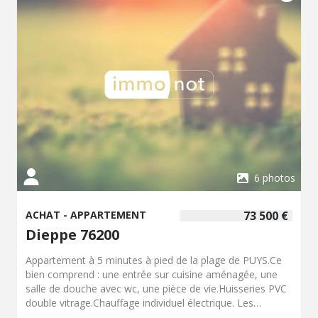
barachin-dieppe.notaires.fr/l-office-Maitre-Ludivine-
CHARLET-BARACHIN.html#tarifs
6 photos
ACHAT - APPARTEMENT
73 500 €
Dieppe 76200
Appartement à 5 minutes à pied de la plage de PUYS.Ce
bien comprend : une entrée sur cuisine aménagée, une
salle de douche avec wc, une pièce de vie.Huisseries PVC
double vitrage.Chauffage individuel électrique. Les
informations sur les risques auxquels ce bien est exposé