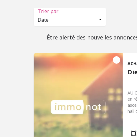
Trier par
Date
Être alerté des nouvelles annonce
ACH
Di
AU C
en r
asce
hall 
cham