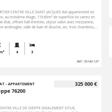
TIER CENTRE VILLE SAINT JACQUES Bel appartement en
ex, au troisième étage, 119.80m² de superficie loi carrez en
ait état, offrant hall d'entrée, séjour salon avec mezzanine,
ine aménagée, salle de bain et douche, wc, trois chambres,
e d'eau. Parquet au sol, parfaitement exposé. Stationnement
atif dans la résidence, cave en annexe. Bien vendu soumis au
ut de la copropriété La copropriété comprend 67 lots, partie
âtiment comportant obligatoirement une partie privative et
quote-part de parties communes dans l'immeuble Pas de
 m²
4
3
édure en cours dans la copropriété Les informations sur les
Réf : 76140-137
ues auxquels ce bien est exposé sont disponibles sur le site
isques : www. georisques. gouv. fr Consultez nos tarifs :
://office-charlet-barachin-dieppe.notaires.fr/l-office-Maitre-
vine-CHARLET-BARACHIN.html#tarifs
325 000 €
AT - APPARTEMENT
eppe 76200
CENTRE VILLE DE DIEPPE IDEALEMENT SITUE,