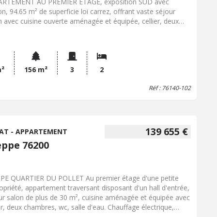
ARTEMENT AU PREMIER ETAGE, exposition SUD avec
on, 94.65 m² de superficie loi carrez, offrant vaste séjour
n avec cuisine ouverte aménagée et équipée, cellier, deux
bres, salle d'eau, salle de bains avec wc. Chauffage central
viduel au gaz de ville, menuiseries PVC, double vitrage,
tation de qualité. Cave et lot de comble. A 5 minutes à pieds
a plage, proche commerces et gare. Bien vendu soumis au
ut de la copropriété La copropriété comprend 15 lots, partie
m²
156 m²
3
2
âtiment comportant obligatoirement une partie privative et
Réf : 76140-102
quote-part de parties communes dans l'immeuble Pas de
édure en cours dans la copropriété Les informations sur les
ues auxquels ce bien est exposé sont disponibles sur le site
isques : www. georisques. gouv. fr Consultez nos tarifs :
://office-charlet-barachin-dieppe.notaires.fr/l-office-Maitre-
139 655 €
AT - APPARTEMENT
vine-CHARLET-BARACHIN.html#tarifs
eppe 76200
PE QUARTIER DU POLLET Au premier étage d'une petite
opriété, appartement traversant disposant d'un hall d'entrée,
ur salon de plus de 30 m², cuisine aménagée et équipée avec
ier, deux chambres, wc, salle d'eau. Chauffage électrique,
iseries PVC avec volets roulants. Bien vendu soumis au