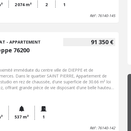
m²
2 074 m²
2
1
Réf : 76140-145
91 350 €
AT - APPARTEMENT
eppe 76200
oximité immédiate du centre ville de DIEPPE et de
erces. Dans le quartier SAINT PIERRE, Appartement de
 studio en rez de chaussée, d'une superficie de 30.66 m² loi
ez, offrant grande pièce de vie disposant d'une belle hauteur
 plafond avec moulures et cheminée, parquet au sol, cuisine
agée donnant sur courette, salle d'eau avec double wc et
le vasque. Cave privative et buanderie. Chauffage électrique,
iseries PVC double vitrage et volets roulants électriques.
 vendu soumis au statut de la copropriété La copropriété
m²
537 m²
1
rend 32 lots, partie de bâtiment comportant
Réf : 76140-142
gatoirement une partie privative et une quote-part de parties