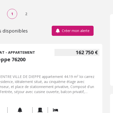
1
2
s disponibles
Créer mon alerte
162 750 €
AT - APPARTEMENT
eppe 76200
ENTRE VILLE DE DIEPPE appartement 44.19 m² loi carrez
ésidence, idéalement situé, au cinquième étage avec
nseur, et place de stationnement privative, Composé d'un
d'entrée, séjour avec cuisine ouverte, balcon privatif,
bre avec salle d'eau et wc. Chauffage central individuel.