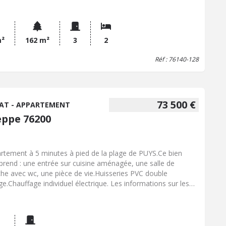
ut de la copropriété La copropriété comprend 07 lots, partie
âtiment comportant obligatoirement une partie privative et
quote-part de parties communes dans l'immeuble Pas de
édure en cours dans la copropriété Les informations sur les
m²
162 m²
3
2
ues auxquels ce bien est exposé sont disponibles sur le site
Réf : 76140-128
isques : www. georisques. gouv. fr Consultez nos tarifs :
://office-charlet-barachin-dieppe.notaires.fr/l-office-Maitre-
vine-CHARLET-BARACHIN.html#tarifs
73 500 €
AT - APPARTEMENT
eppe 76200
rtement à 5 minutes à pied de la plage de PUYS.Ce bien
rend : une entrée sur cuisine aménagée, une salle de
he avec wc, une pièce de vie.Huisseries PVC double
age.Chauffage individuel électrique. Les informations sur les
ues auxquels ce bien est exposé sont disponibles sur le site
isques : www. georisques. gouv. fr