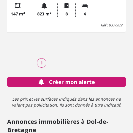
bains, une salle d'eau, des toilettes. Un double garage, un
préau. Un jardin arboré avec terrasse. A 10mn de la mer.
147 m²
823 m²
8
4
Réf : 037/989
1
Créer mon alerte
Les prix et les surfaces indiqués dans les annonces ne
valent pas pollicitation. Ils sont donnés à titre indicatif.
Annonces immobilières à Dol-de-
Bretagne