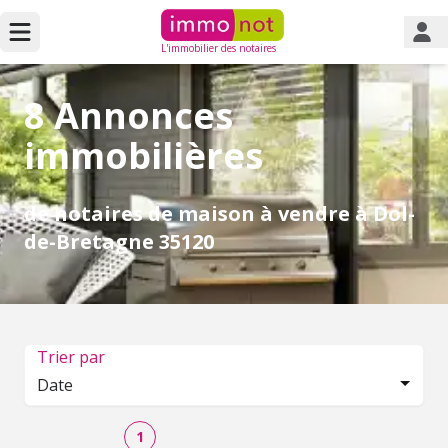
L'immobilier des notaires
8 Annonces
immobilières
de notaires de maison à vendre à Dol-
de-Bretagne 35120
Trier par
Date
1