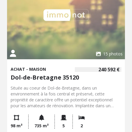
15 photos
ACHAT - MAISON
240 592 €
Dol-de-Bretagne 35120
Située au coeur de Dol-de-Bretagne, dans un
environnement à la fois central et préservé, cette
propriété de caractère offre un potentiel exceptionnel
pour les amateurs de rénovation. Implantée dans un
cadre chargé d'histoire, cette bâtisse en pierres séduit
immédiatement par son authenticité et son cachet
d'époque. Elle se compose de la partie Nord-Ouest d'une
98 m²
735 m²
5
2
propriété à rénover intégralement, laissant libre cours à