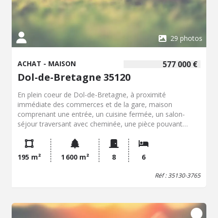
29 photos
ACHAT - MAISON
577 000 €
Dol-de-Bretagne 35120
En plein coeur de Dol-de-Bretagne, à proximité
immédiate des commerces et de la gare, maison
comprenant une entrée, un cuisine fermée, un salon-
séjour traversant avec cheminée, une pièce pouvant
servir de chambre, un WC avec point d'eau. Au 1er étage,
quatre chambres spacieuses, une salle de bains avec WC.
Au 2eme étage, deux chambres et un grenier
195 m²
1 600 m²
8
6
aménageable. Rez de chaussée (cave) plusieurs pièces
pouvant servir de stockage, chaufferie. À l'extérieur, jardin
Réf : 35130-3765
de 1600m², clos de murs en pierre, entièrement
constructible, deux garages fermé dont un de 60m² avec
porte motorisée, dépendances, une serre.