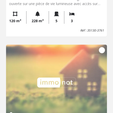
ouverte sur une pièce de vie lumineuse avec accès sur
une terrasse bien exposée à l'abri des regards. Un espace
salon. Au deuxième étage : un dégagement dessert une
première chambre. Au troisième étage : un dégagement
120 m²
228 m²
5
3
dessert une deuxième chambre avec salle de bains et wc.
Vous bénéficierez également d'un appartement séparé
Réf : 35130-3761
avec wc, cuisine ouverte sur pièce de vie et offrant à
l'étage une chambre sous rampants avec salle d'eau.
Copropriété de 3 lots - Syndic Bénévole - Pas de charges.