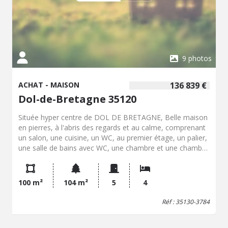
9 photos
ACHAT - MAISON
136 839 €
Dol-de-Bretagne 35120
Située hyper centre de DOL DE BRETAGNE, Belle maison
en pierres, à l'abris des regards et au calme, comprenant
un salon, une cuisine, un WC, au premier étage, un palier,
une salle de bains avec WC, une chambre et une chambre
avec salle d'eau. au deuxième étage, un palier, deux
chambres. Cave. Cellier. Jardin sur le devant de la maison,
Cette maison est accessible par un chemin piéton. Pas de
100 m²
104 m²
5
4
stationnement privatifs. Travaux de rénovation
importants (plus d'information par téléphone)
Réf : 35130-3784