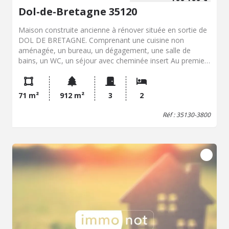
Dol-de-Bretagne 35120
Maison construite ancienne à rénover située en sortie de
DOL DE BRETAGNE. Comprenant une cuisine non
aménagée, un bureau, un dégagement, une salle de
bains, un WC, un séjour avec cheminée insert Au premier
étage, un palier, deux chambres dont une avec placard.
Accolée coté gauche en façade, une ancienne maison
construite en parpaing et pierres sur terres battues avec
71 m²
912 m²
3
2
grenier. Terrain clos. Dépendance en bois et couverte en
tôles. Travaux à prévoir
Réf : 35130-3800