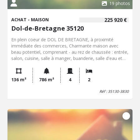
19 photos
ACHAT - MAISON
225 920 €
Dol-de-Bretagne 35120
En plein coeur de DOL DE BRETAGNE, à proximité
immédiate des commerces, Charmante maison avec
beau potentiel, comprenant - au rez de chaussée : entrée,
salon, cuisine, salle à manger, buanderie, salle d'eau et
WC. - 1er étage : cuisine aménagée, séjour, salle de bains,
deux chambres dont une avec un cabinet de toilette
privatif, - 2éme étage : grenier Cellier, deux abris à bois,
136 m²
786 m²
4
2
un hangar, un barbecue en brique, garage. Parcelle de
786m². Possible de créer deux appartements ou une
Réf : 35130-3830
spacieuse maison familiale.