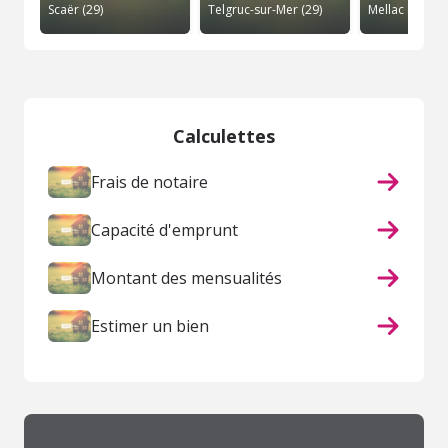
Scaër (29)
Telgruc-sur-Mer (29)
Mellac (29)
Calculettes
Frais de notaire
Capacité d'emprunt
Montant des mensualités
Estimer un bien