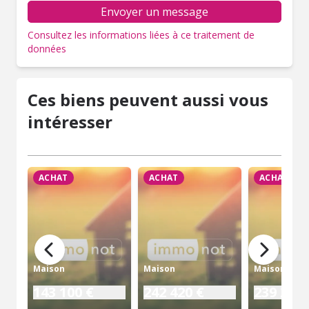
Envoyer un message
Consultez les informations liées à ce traitement de
données
Ces biens peuvent aussi vous
intéresser
ACHAT
ACHAT
ACHAT
Maison
Maison
Maison
143 100 €
242 420 €
239 200 