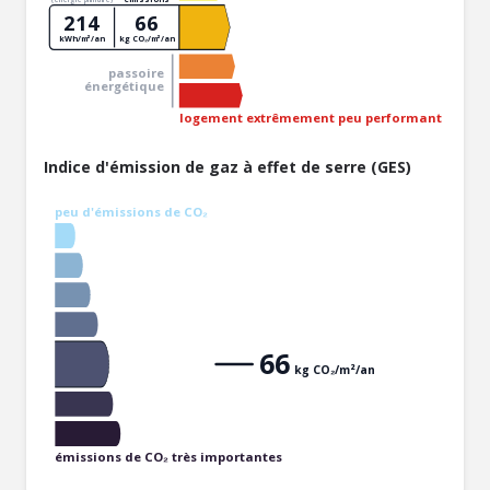
214
66
kWh/m²/an
kg CO₂/m²/an
passoire
énergétique
logement extrêmement peu performant
Indice d'émission de gaz à effet de serre (GES)
peu d'émissions de CO₂
66
kg CO₂/m²/an
émissions de CO₂ très importantes