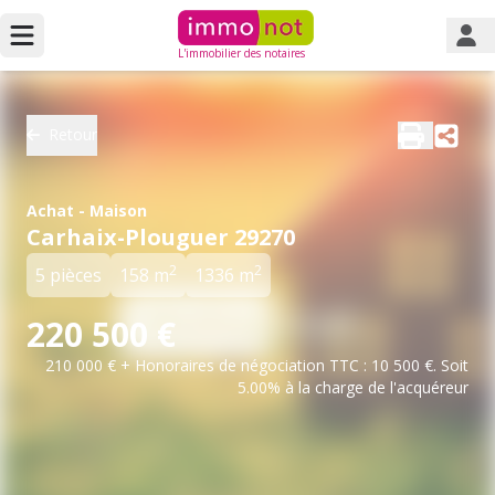
L'immobilier des notaires
Retour
Achat - Maison
Carhaix-Plouguer 29270
2
2
5 pièces
158 m
1336 m
220 500 €
210 000 € + Honoraires de négociation TTC : 10 500 €. Soit
5.00% à la charge de l'acquéreur