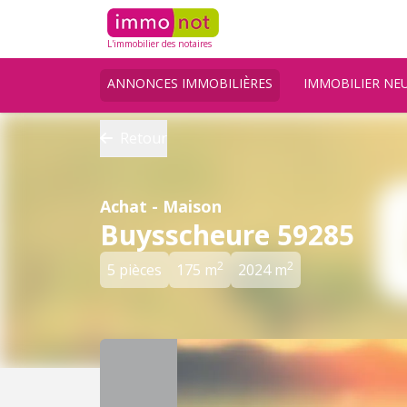
L'immobilier des notaires
ANNONCES IMMOBILIÈRES
IMMOBILIER NE
Retour
Achat - Maison
Buysscheure 59285
2
2
5 pièces
175 m
2024 m