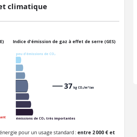
t climatique
E)
Indice d'émission de gaz à effet de serre (GES)
peu d'émissions de CO₂
37
kg CO₂/m²/an
ant
émissions de CO₂ très importantes
énergie pour un usage standard :
entre 2 000 € et