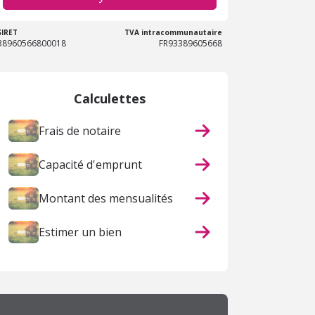
SIRET
TVA intracommunautaire
38960566800018
FR93389605668
Calculettes
Frais de notaire
Capacité d'emprunt
Montant des mensualités
Estimer un bien