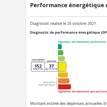
Performance énergétique e
Diagnostic réalisé le 25 octobre 2021
Diagnostic de performance énergétique (DP
logement extrêmement performant
consommation
émissions
(énergie primaire)
152
37
kWh/m²/an
kg CO₂/m²/an
passoire
énergétique
logement extrêmement peu perform
Montant estimé des dépenses annuelles d'