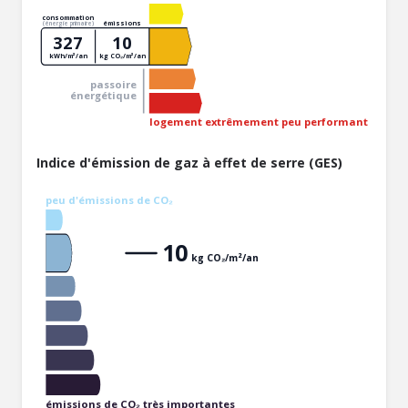
consommation
émissions
(énergie primaire)
327
10
kWh/m²/an
kg CO₂/m²/an
passoire
énergétique
logement extrêmement peu performant
Indice d'émission de gaz à effet de serre (GES)
peu d'émissions de CO₂
10
kg CO₂/m²/an
émissions de CO₂ très importantes