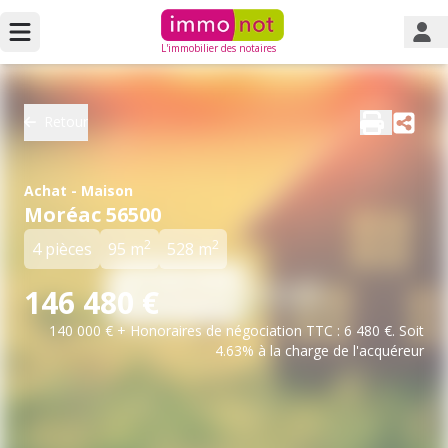
L'immobilier des notaires
Retour
Achat - Maison
Moréac 56500
2
2
4 pièces
95 m
528 m
146 480 €
140 000 € + Honoraires de négociation TTC : 6 480 €. Soit
4.63% à la charge de l'acquéreur