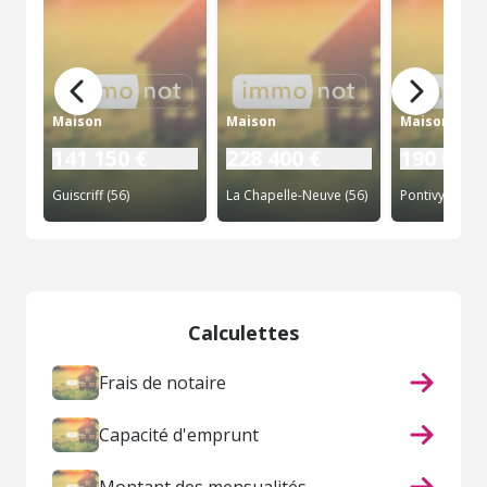
Maison
Maison
Maison
141 150 €
228 400 €
190 000 
Guiscriff (56)
La Chapelle-Neuve (56)
Pontivy (56)
Calculettes
Frais de notaire
Capacité d'emprunt