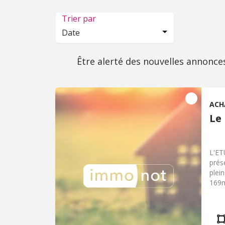
Trier par
Date
Être alerté des nouvelles annonce
ACH
Le
L'E
prés
plei
169m
entr
indé
d'un
conf