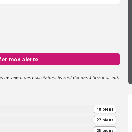
e du Docteur Wagner - 35650 LE RHEU - 25 avenue de la
35310 CHAVAGNE - Les informations sur les risques
uels ce bien est exposé sont disponibles sur le site
isques : www. georisques. gouv. fr
éer mon alerte
ne valent pas pollicitation. Ils sont donnés à titre indicatif.
18 biens
22 biens
25 biens