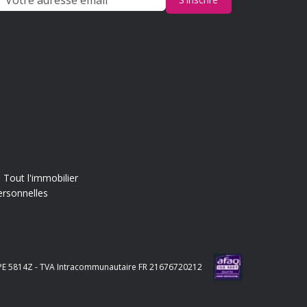
Tout l'immobilier
ersonnelles
e APE 5814Z - TVA Intracommunautaire FR 21676720212