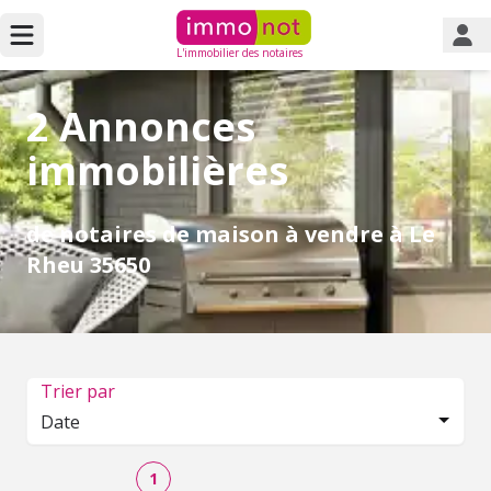
L'immobilier des notaires
2 Annonces
immobilières
de notaires de maison à vendre à Le
Rheu 35650
Trier par
Date
1