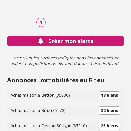
SELARL NOT'OUEST - Laurent L'HOTELLIER - Annabelle
LAIRIE-VILLAIN - 9 rue du Docteur Wagner - 35650 LE
RHEU - 25 avenue de la Mairie - 35310 CHAVAGNE - Les
informations sur les risques auxquels ce bien est exposé
1
sont disponibles sur le site Géorisques : www. georisques.
gouv. fr
Créer mon alerte
Les prix et les surfaces indiqués dans les annonces ne
valent pas pollicitation. Ils sont donnés à titre indicatif.
Annonces immobilières au Rheu
Achat maison à Betton (35830)
18 biens
Achat maison à Bruz (35170)
22 biens
Achat maison à Cesson-Sévigné (35510)
25 biens