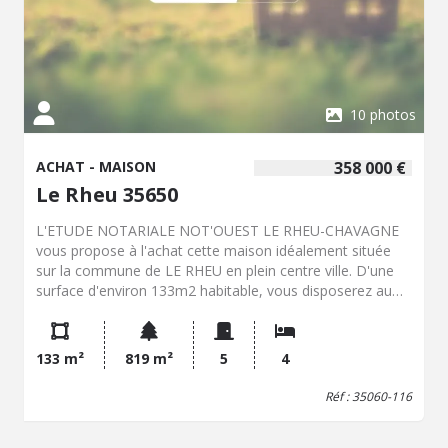
sont disponibles sur le site Géorisques : www. georisques.
gouv. fr
10 photos
ACHAT - MAISON
358 000 €
Le Rheu 35650
L'ETUDE NOTARIALE NOT'OUEST LE RHEU-CHAVAGNE
vous propose à l'achat cette maison idéalement située
sur la commune de LE RHEU en plein centre ville. D'une
surface d'environ 133m2 habitable, vous disposerez au
rez de chaussée d'une entrée, d'un salon avec cheminée,
d'une cuisine aménagée avec arrière cuisine, de deux
chambres dont une avec placard, d'une salle d'eau et d'un
133 m²
819 m²
5
4
wc A l'étage, 2 chambres, salle de bains et wc, grand
grenier . Cette maison à un fort potentiel et se situe dans
Réf : 35060-116
un environnement privilégié, calme et boisé. Idéal pour
tout faire à pied Votre contact : Jean-Louis GUIHENEUF -