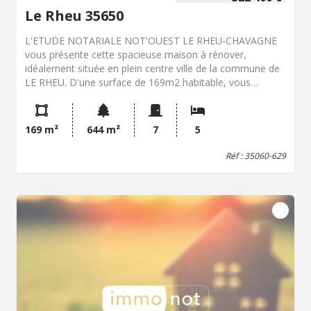
Le Rheu 35650
L'ETUDE NOTARIALE NOT'OUEST LE RHEU-CHAVAGNE
vous présente cette spacieuse maison à rénover,
idéalement située en plein centre ville de la commune de
LE RHEU. D'une surface de 169m2 habitable, vous
disposerez au rez de chaussée d'une entrée, d'un salon
salle à manger avec cheminée, d'une cuisine
indépendante, de deux chambres, d'une salle de bains,
169 m²
644 m²
7
5
d'un wc et d'un garage. A l'étage : une mezzanine, 3
chambres très confortable, une salle d'eau et un wc.
Réf : 35060-629
Chauffage au gaz de ville, vmc double flux. Jardin clos
avec exposition sud et ouest. Très beau potentiel après
travaux, dans un environnement calme et privilégié .Le
Rheu fait partie de Rennes Métropole et dispose du
réseau de bus de la STAR. Proximité Vezin le coquet,
Pacé, Mordelles, l'Hermitage. Votre contact : Jean-Louis
GUIHENEUF - SELARL NOT'OUEST - Laurent
L'HOTELLIER - Jean-François LE COULS - Annabelle
LAIRIE-VILLAIN - 9 rue du Docteur Wagner - 35650 LE
RHEU - 25 avenue de la Mairie - 35310 CHAVAGNE - Les
informations sur les risques auxquels ce bien est exposé