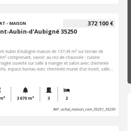
372 100 €
AT - MAISON
int-Aubin-d'Aubigné 35250
int Aubin d'Aubigné maison de 137,49 m² sur terrain de
0m² comprenant, savoir: au rez-de-chaussée : cuisine
agée ouverte sur salle à manger et salon avec cheminée
rte, espace bureau avec cheminée munie d'un insert, salle
u, W.C., à l'étage : palier desservant deux chambres, W.C.
 lave mains, Dépendance : ancienne grange attenante avec
ce chaufferie. Garage avec cave et grenier sur le dessus.
ndance attenante non communicante. Verger. Potager.
asse. Jardin. Espace boisé. Chauffage pompe à chaleur.
 m²
3 670 m²
3
2
inissement non collectif conforme. Classe énergétique B
Réf : achat_maison_com_35251_35250
 ; A (3). Prix net vendeur : 360.000,00 EUR + hono. négo :
00,00 EUR