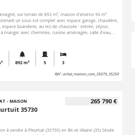
evaigné, sur terrain de 892 m², maison d'environ 90 m²
renant un sous-sol complet avec espace garage, chaudière,
, espace buanderie, au rez-de-chaussée : entrée, séjour,
e à manger avec cheminée, cuisine aménagée, salle d'eau,
, trois chambres dont une avec placard, à l'étage : grenier sur
out Jardin. Cours devant. Chauffage fioul. Assainissement
ctif. Classe énergétique E (213) ; E (66). Prix net vendeur :
000,00 EUR + hono.négo : 10.000,00 EUR
m²
892 m²
5
3
Réf : achat_maison_com_35079_35250
265 790 €
AT - MAISON
eurtuit 35730
on à vendre à Pleurtuit (35730) en Ille-et-Vilaine (35) Située