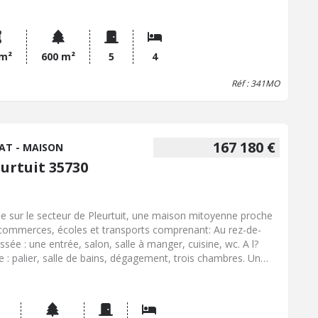
er, salle d'eau avec wc, chambre avec accès au grenier
agé en chambre, dressing, deux chambres. Un jardin clos et
ré avec abri de jardin. Contactez notre office notarial pour
nir de plus amples renseignements sur maison à vendre à
 m²
600 m²
5
4
tuit.
Réf : 341MO
167 180 €
AT - MAISON
eurtuit 35730
ée sur le secteur de Pleurtuit, une maison mitoyenne proche
commerces, écoles et transports comprenant: Au rez-de-
ssée : une entrée, salon, salle à manger, cuisine, wc. A l?
e : palier, salle de bains, dégagement, trois chambres. Un
in clos et garage. Travaux à prévoir