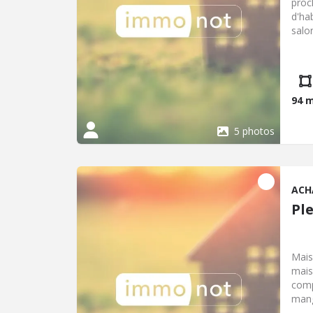
proc
d'ha
salo
déga
Comb
offi
cett
94 
5 photos
ACH
Pl
Mais
mais
comp
mang
déga