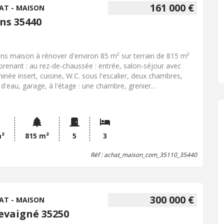
161 000 €
AT - MAISON
ins 35440
ins maison à rénover d'environ 85 m² sur terrain de 815 m²
renant : au rez-de-chaussée : entrée, salon-séjour avec
inée insert, cuisine, W.C. sous l'escalier, deux chambres,
e d'eau, garage, à l'étage : une chambre, grenier
ageable. Jardin. Chauffage fioul. Assainissement non
ectif non conforme. Classe énergétique G (461) ; G (120). Prix
vendeur 155.000,00 EUR + hono. négo : 6.000,00 EUR
m²
815 m²
5
3
Réf : achat_maison_com_35110_35440
300 000 €
AT - MAISON
evaigné 35250