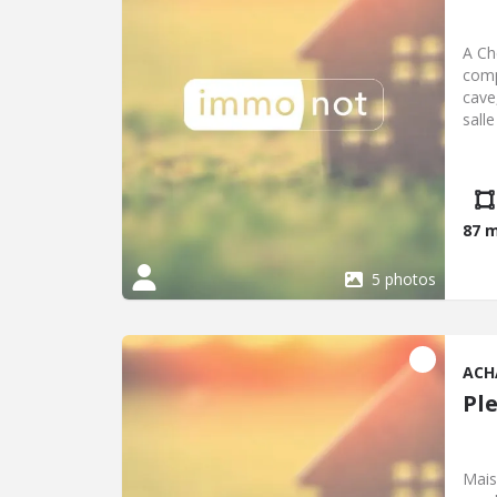
A Ch
comp
cave
sall
W.C.
le t
colle
290.
87 
5 photos
ACH
Pl
Mais