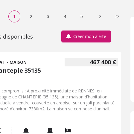
1
2
3
4
5
Page suivante
Dernière
s disponibles
Créer mon alerte
467 400 €
AT - MAISON
antepie 35135
 compromis : A proximité immédiate de RENNES, en
agne de CHANTEPIE (35 135), une maison d'habitation
viduelle à vendre, couverte en ardoise, sur un joli parc planté
rboré d'environ 7380m2. La maison se compose d'un hall
trée, une chambre spacieuse, une salle de bains attenante,
c, un salon-séjour avec cheminée, une cuisine aménagée et
pée (et office) ouvrant sur une véranda orientée Sud et
t. A l'étage: palier-dégagement, trois chambres (une sur