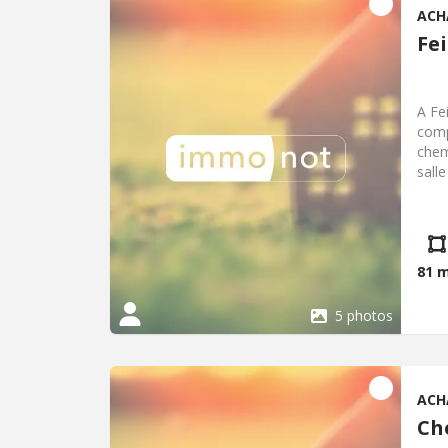
ACH
Fe
A Fe
comp
chem
sall
amén
coll
net 
81 
5 photos
ACH
Ch