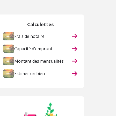
 page
Calculettes
Frais de notaire
Capacité d'emprunt
Montant des mensualités
Estimer un bien