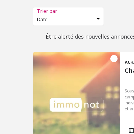
Trier par
Date
Être alerté des nouvelles annonce
ACH
Ch
Sous
camp
indi
et a
d'en
un w
équi
Oues