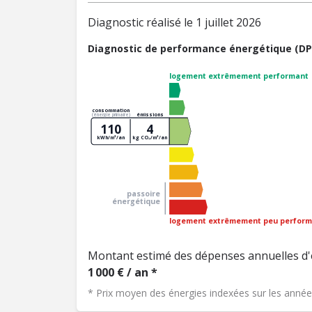
Diagnostic réalisé le 1 juillet 2026
Diagnostic de performance énergétique (DP
logement extrêmement performant
consommation
émissions
(énergie primaire)
110
4
kWh/m²/an
kg CO₂/m²/an
passoire
énergétique
logement extrêmement peu perform
Montant estimé des dépenses annuelles d'
1 000 € / an *
* Prix moyen des énergies indexées sur les ann