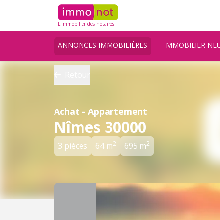
L'immobilier des notaires
ANNONCES IMMOBILIÈRES
IMMOBILIER NE
Retour
Achat - Appartement
Nîmes 30000
2
2
3 pièces
64 m
695 m