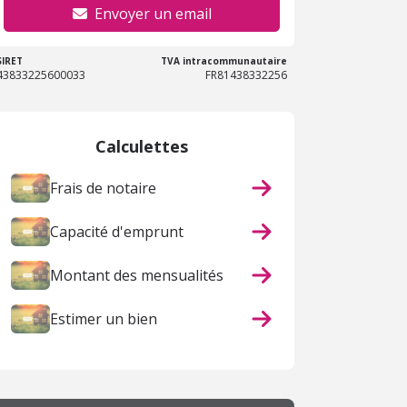
Envoyer un email
SIRET
TVA intracommunautaire
43833225600033
FR81438332256
Calculettes
Frais de notaire
Capacité d'emprunt
Montant des mensualités
Estimer un bien