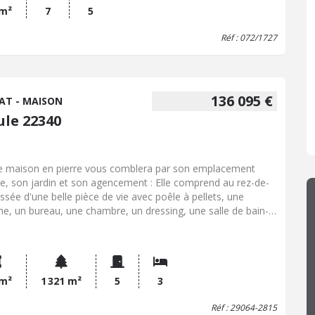
e A et E - Montant estimé des dépenses annuelles d'énergie
 m²
7
5
 un usage standard : 2570 à 3550 € (base 2021) - Prix Hon.
Réf : 072/1727
 Inclus : 124 800 € dont 4,00% Hon. Négo TTC charge acq.
 Hors Hon. Négo :120 000 € - Réf : 072/1727
136 095 €
AT - MAISON
ule 22340
e maison en pierre vous comblera par son emplacement
e, son jardin et son agencement : Elle comprend au rez-de-
ssée d'une belle pièce de vie avec poêle à pellets, une
ine, un bureau, une chambre, un dressing, une salle de bain-
he, toilettes et une buanderie. A l'étage : Palier desservant
 chambres mansardées et une salle d'eau avec toilettes.
ain de 1321 m² avec un abris de jardin.
 m²
1 321 m²
5
3
Réf : 29064-2815