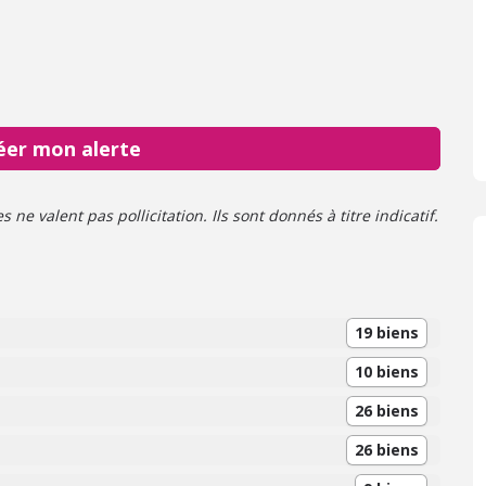
éer mon alerte
ne valent pas pollicitation. Ils sont donnés à titre indicatif.
19 biens
10 biens
26 biens
26 biens