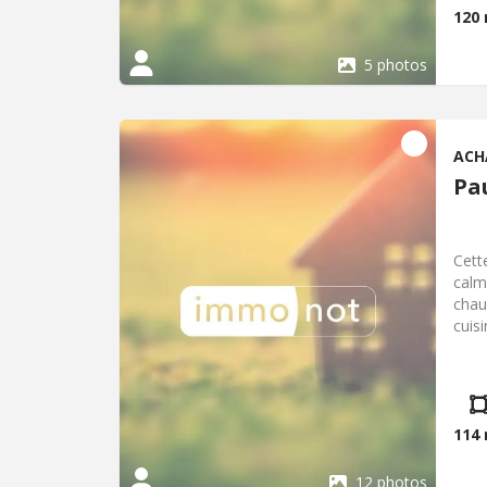
entr
120
pour
Négo
5 photos
Prix
ACH
Pa
Cett
calm
chau
cuis
douc
deux
Terr
114
12 photos