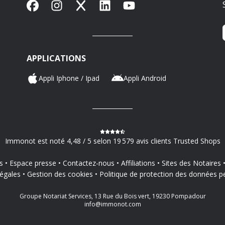
Facebook
Instagram
X
LinkedIn
YouTube
APPLICATIONS
Appli Iphone / Ipad
Appli Android
Immonot est noté 4,48 / 5 selon 19 579 avis clients Trusted Shops
s
Espace presse
Contactez-nous
Affiliations
Sites des Notaires
égales
Gestion des cookies
Politique de protection des données p
Groupe Notariat Services, 13 Rue du Bois vert, 19230 Pompadour
info@immonot.com