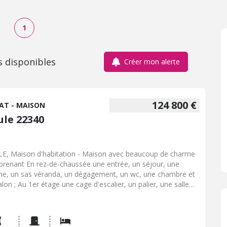
1
s disponibles
Créer mon alerte
124 800 €
AT - MAISON
ule 22340
E, Maison d'habitation - Maison avec beaucoup de charme
renant En rez-de-chaussée une entrée, un séjour, une
ine, un sas véranda, un dégagement, un wc, une chambre et
alon ; Au 1er étage une cage d'escalier, un palier, une salle
u et 4 chambres ; Au 2ème étage un grenier Au sous-sol un
ge - Classe énergie : F - Classe climat : E - Logement à
ommation énergétique excessive : classe F => au 1/01/2028
ente ou location : Obligation niveau de performance compris