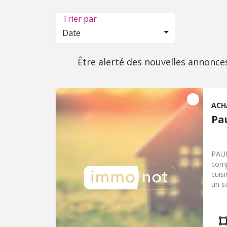
Trier par
Date
Être alerté des nouvelles annonce
ACH
Pa
PAUL
comp
cuis
un s
d'ea
gara
cons
si v