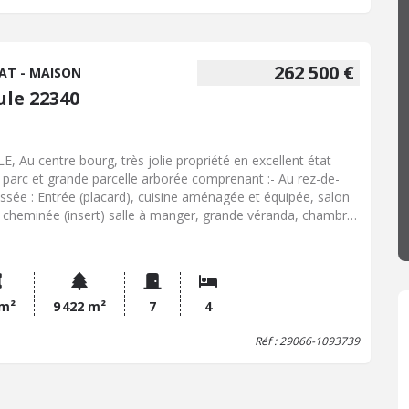
262 500 €
AT - MAISON
ule 22340
E, Au centre bourg, très jolie propriété en excellent état
rcelle arborée comprenant :- Au rez-de-
ssée : Entrée (placard), cuisine aménagée et équipée, salon
 cheminée (insert) salle à manger, grande véranda, chambre,
 d'eau, WC, cellier/chaufferie. - A l'étage : Palier, 3 chambres
cards), cabinet de toilette (WC lavabo), grenier. Double
e et atelier. Jardin attenant.
 m²
9 422 m²
7
4
Réf : 29066-1093739