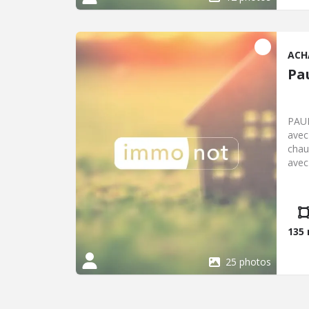
ACH
Pa
PAUL
avec parc et grande pa
chau
avec
salle
(pla
garag
135
25 photos