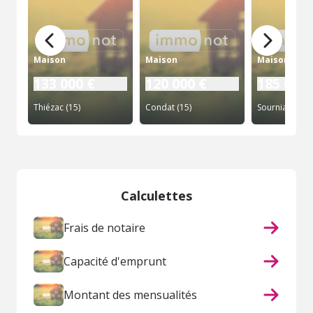
Maison
Maison
Maison
133 000 €
120 000 €
185 000 
Thiézac (15)
Condat (15)
Sourniac (15)
Calculettes
Frais de notaire
Capacité d'emprunt
Montant des mensualités