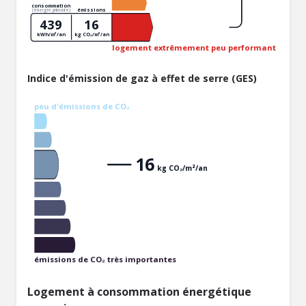
consommation
émissions
(énergie primaire)
439
16
kWh/m²/an
kg CO₂/m²/an
logement extrêmement peu performant
Indice d'émission de gaz à effet de serre (GES)
peu d'émissions de CO₂
16
kg CO₂/m²/an
émissions de CO₂ très importantes
Logement à consommation énergétique