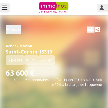
L'immobilier des notaires
Retour
Achat - Maison
Saint-Cernin 15310
2
2
5 pièces
89 m
222 m
63 600 €
60 000 € + Honoraires de négociation TTC : 3 600 €. Soit
6.00% à la charge de l'acquéreur