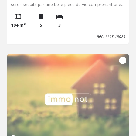
serez séduits par une belle pièce de vie comprenant une
cuisine ouverte sur le séjour et la salle à manger. Vous
trouverez également également d'une chambre, d'une
salle d'eau ainsi que d'un WC indépendant. À l'étage, vous
104 m²
5
3
trouverez deux chambres, ainsi qu'une pièce à finir selon
vos goûts dans la continuité d'une des chambres selon
Réf : 119T-15029
vos besoins. À l'extérieur, la propriété bénéficie de
nombreux atouts avec un garage, un carport, un atelier et
une piscine, idéale pour profiter des beaux jours.
L'ensemble est implanté sur un terrain d'environ 1 184
m², offrant un cadre de vie agréable et de belles
possibilités d'aménagement extérieur. Une maison aux
prestations complètes, alliant confort, fonctionnalité et
qualité de vie, à découvrir sans tarder ! VISITE VIRTUELLE
disponible sur demande. Honoraires à la charge du
vendeur. Classe énergie C, Classe climat A Montant
estimé des dépenses annuelles d'énergie pour un usage
standard : entre 1220.00 € et 1700.00 € sur les années
2021, 2022 et 2023 (abonnements compris). Les
informations sur les risques auxquels ce bien est exposé
sont disponibles sur le site Géorisques :
georisques.gouv.fr.