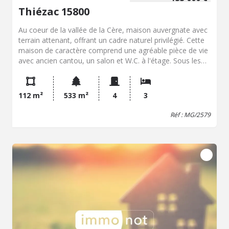
Thiézac 15800
Au coeur de la vallée de la Cère, maison auvergnate avec
terrain attenant, offrant un cadre naturel privilégié. Cette
maison de caractère comprend une agréable pièce de vie
avec ancien cantou, un salon et W.C. à l'étage. Sous les
combles, se trouvent trois chambres mansardées et une
salle d'eau avec W.C. Deux chambres supplémentaires,
accessibles uniquement par l'extérieur, restent à terminer
112 m²
533 m²
4
3
et offrent un beau potentiel d'aménagement. Une
extension comprend une pièce à aménager selon vos
Réf : MG/2579
projets, avec un garage ouvert en dessous. En rez-de-
chaussée, vous disposerez également d'un garage avec
W.C., d'une ancienne fromagerie et d'une cave.
Honoraires de négociation inclus, 7.980 EUR charge
vendeur. Dépenses énergétiques théoriques annuelles
comprises entre 6.350 EUR et 8.670 EUR (années de réf.
2021, 2022, 2023).