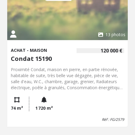
13 photos
ACHAT - MAISON
120 000 €
Condat 15190
Proximité Condat, maison en pierre, en partie rénovée,
habitable de suite, très belle vue dégagée, pièce de vie,
salle d'eau, W.C., chambre, garage, grenier, Radiateurs
électrique, poêle à granulés, Consommation énergétique
moyenne annuelle: entre 1480 EUR et 2060 EUR.
Honoraires de négociation charge vendeur: montant: 7
200 EUR
74 m²
1 720 m²
Réf : FG/2579