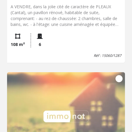
A VENDRE, dans la jolie cité de caractère de PLEAUX
(Cantal), un pavillon rénové, habitable de suite,
comprenant: - au rez-de-chaussée: 2 chambres, salle de
bains, wc. - à l'étage: une cuisine aménagée et équipée
(plaque de cuisson, réfrigérateur, four, lave-vaisselle), un
séjour lumineux, 2 chambres, salle de bains. Travaux
récents : ravalement, installation intérieure électrique,
108 m²
6
changement de la cabine de douche et du ballon d'eau
chaude. Un garage et un abri de jardin complètent ce
Réf : 15060/1287
bien. Jardin attenant de 340 m² avec une vue agréable et
dégagée. DPE classe F Les informations sur les risques
auxquels ce bien est exposé sont disponibles sur le site
Géorisques : www.géorisques.gouv.fr