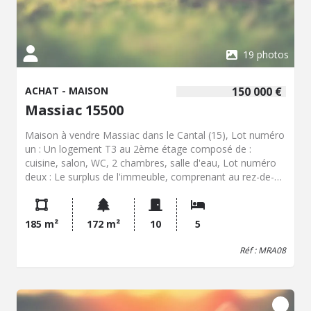
19 photos
ACHAT - MAISON
150 000 €
Massiac 15500
Maison à vendre Massiac dans le Cantal (15), Lot numéro
un : Un logement T3 au 2ème étage composé de :
cuisine, salon, WC, 2 chambres, salle d'eau, Lot numéro
deux : Le surplus de l'immeuble, comprenant au rez-de-
chaussée : Côté place des Pupilles de la Nation, garage,
dépendance et cour, Côté Avenue du Général de Gaulle :
Au rez-de-chaussée : cuisine, salle à manger, salon, 1
185 m²
172 m²
10
5
pièce, WC, terrasse, Au 1er étage : 3 chambres, salle de
bains, WC, buanderie,
Réf : MRA08