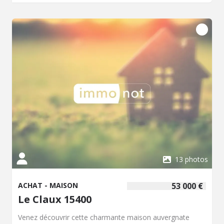
profiter des beaux jours. L'ensemble est implanté sur un
terrain d'environ 574 m², offrant un espace extérieur
agréable. VISITE VIRTUELLE disponible sur demande.
Honoraires à la charge du vendeur. Logement à
consommation énergétique excessive : Classe énergie F,
Classe climat F Montant estimé des dépenses annuelles
d'énergie pour un usage standard : entre 3590.00 € et
4900.00 € sur les années 2021, 2022 et 2023
(abonnements compris). Les informations sur les risques
auxquels ce bien est exposé sont disponibles sur le site
Géorisques : georisques.gouv.fr.
13 photos
ACHAT - MAISON
53 000 €
Le Claux 15400
Venez découvrir cette charmante maison auvergnate