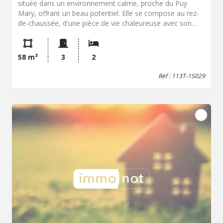
située dans un environnement calme, proche du Puy
Mary, offrant un beau potentiel. Elle se compose au rez-
de-chaussée, d'une pièce de vie chaleureuse avec son
cantou, et une chambre. Un couloir dessert une salle
d'eau avec WC et une seconde chambre. À l'étage, un
grenier aménageable offre de belles possibilités
58 m²
3
2
d'agrandissement selon vos envies et vos besoins. À
l'extérieur, un abri avec arrivée d'eau et électricité
Réf : 113T-15029
complète le bien. L'ensemble est implanté sur un terrain
d'environ 460 m², permettant de profiter d'un espace
extérieur agréable. VISITE VIRTUELLE disponible sur
demande. Honoraires à la charge du vendeur. Non
soumis au DPE. Les informations sur les risques auxquels
ce bien est exposé sont disponibles sur le site Géorisques
: georisques.gouv.fr.