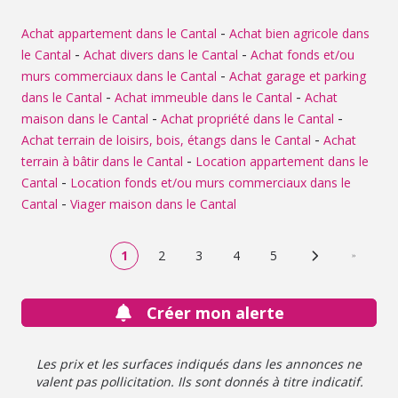
6870 EUR et 9340 EUR (années de référence:
2021,2022,2023)
-
Achat appartement dans le Cantal
Achat bien agricole dans
-
-
le Cantal
Achat divers dans le Cantal
Achat fonds et/ou
-
murs commerciaux dans le Cantal
Achat garage et parking
-
-
dans le Cantal
Achat immeuble dans le Cantal
Achat
-
-
maison dans le Cantal
Achat propriété dans le Cantal
-
Achat terrain de loisirs, bois, étangs dans le Cantal
Achat
-
terrain à bâtir dans le Cantal
Location appartement dans le
-
Cantal
Location fonds et/ou murs commerciaux dans le
-
Cantal
Viager maison dans le Cantal
1
2
3
4
5
Page suivante
Dernière
Créer mon alerte
Les prix et les surfaces indiqués dans les annonces ne
valent pas pollicitation. Ils sont donnés à titre indicatif.