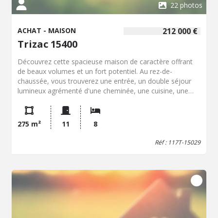
22 photos
ACHAT - MAISON
212 000 €
Trizac 15400
Découvrez cette spacieuse maison de caractère offrant
de beaux volumes et un fort potentiel. Au rez-de-
chaussée, vous trouverez une entrée, un double séjour
lumineux agrémenté d'une cheminée, une cuisine, une
salle à manger, une suite parentale ainsi qu'un WC
indépendant. Le premier étage se compose d'un palier
desservant quatre belles chambres, une salle de bains et
275 m²
11
8
un WC. Au deuxième étage, la maison propose trois
chambres supplémentaires ainsi que deux espaces de
Réf : 117T-15029
combles facilement aménageable. Plusieurs chambres
bénéficient d'un point d'eau, témoignant du caractère et
des nombreuses possibilités d'évolution de la demeure.
Le sous-sol comprend une buanderie, diverses caves, une
chaufferie et un garage. L'ensemble est implanté sur un
magnifique terrain d'environ 7 095 m², offrant un cadre
verdoyant et de nombreuses possibilités d'aménagement
extérieur. Une propriété pleine de charme, idéale pour une