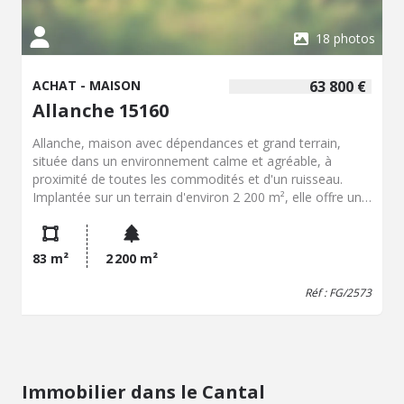
18 photos
ACHAT - MAISON
63 800 €
Allanche 15160
Allanche, maison avec dépendances et grand terrain,
située dans un environnement calme et agréable, à
proximité de toutes les commodités et d'un ruisseau.
Implantée sur un terrain d'environ 2 200 m², elle offre un
cadre de vie idéal pour les amoureux de nature tout en
restant proche des commerces et services. La maison se
compose d'une cuisine, d'un salon-salle à manger
83 m²
2 200 m²
lumineux avec accès au balcon, de deux chambres et
d'une salle d'eau. Côté dépendances, vous bénéficierez
Réf : FG/2573
d'un hangar, d'un garage attenant, d'un second garage en
sous-sol ainsi que d'un atelier, offrant de nombreuses
possibilités de rangement, de bricolage ou
d'aménagement selon vos projets. Honoraires de
négociation charge vendeur: 3800 EUR (charge vendeur)
Immobilier dans le Cantal
Consommation énergétique annuelle moyenne: entre