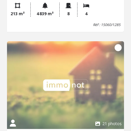
cuisine aménagée, un séjour avec cheminée et balcon
filant pour profiter de la vue dégagée, un dégagement
213 m²
4 839 m²
8
4
avec placards, 4 chambres et salle d'eau, wc séparé. - au
rez-de-jardin: deux logements qui peuvent être
Réf : 15060/1285
indépendant comprenant chacun une pièce de vie, une
chambre, une salle de bains, wc. - garage attenant, ancien
atelier/chaufferie et cave. DPE classe F. Chauffage au fuel.
Tout à l'égout. Travaux à prévoir (radiateurs à changer,
électricité à remettre aux normes, rénovations sanitaires,
rafraîchissement peintures, certaines fenêtres à changer,
isolation). Dépendance avec terrasse et à usage de
garage comprenant 3 places de véhicules. Parc arboré
bien exposé, vue agéable. Pas de vis-à-vis.
21 photos