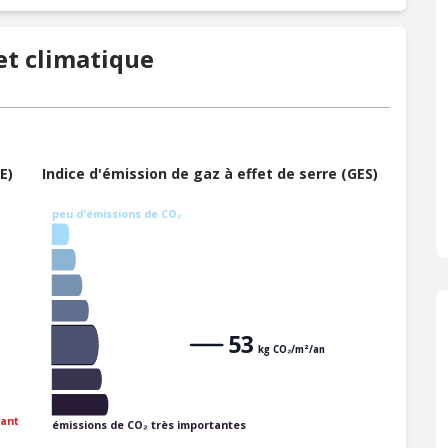
t climatique
E)
Indice d'émission de gaz à effet de serre (GES)
peu d'émissions de CO₂
53
kg CO₂/m²/an
ant
émissions de CO₂ très importantes