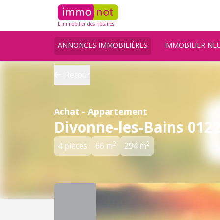
L'immobilier des notaires
ANNONCES IMMOBILIÈRES
IMMOBILIER NE
Retour
Achat - Appartement
Divonne-les-Bains 012
2
2
4 pièces
66 m
294 m