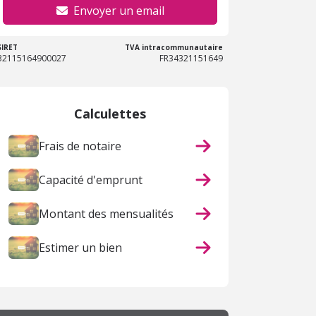
Envoyer un email
SIRET
TVA intracommunautaire
32115164900027
FR34321151649
Calculettes
Frais de notaire
Capacité d'emprunt
Montant des mensualités
Estimer un bien