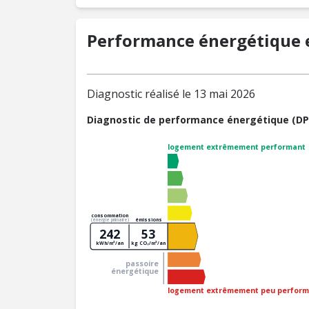
Performance énergétique e
Diagnostic réalisé le 13 mai 2026
Diagnostic de performance énergétique (DP
logement extrêmement performant
consommation
émissions
(énergie primaire)
242
53
kWh/m²/an
kg CO₂/m²/an
passoire
énergétique
logement extrêmement peu perform