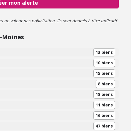
éer mon alerte
ne valent pas pollicitation. Ils sont donnés à titre indicatif.
x-Moines
13 biens
10 biens
15 biens
8 biens
18 biens
11 biens
16 biens
47 biens