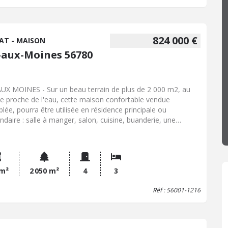
824 000 €
AT - MAISON
e-aux-Moines 56780
AUX MOINES - Sur un beau terrain de plus de 2 000 m2, au
e proche de l'eau, cette maison confortable vendue
lée, pourra être utilisée en résidence principale ou
ndaire : salle à manger, salon, cuisine, buanderie, une
bre avec salle d'eau et wc. A l'étage : palier, deux chambres,
rras, salle d'eau, wc. Possibilité d'acquérir un garage à Port
c.
 m²
2 050 m²
4
3
Réf : 56001-1216