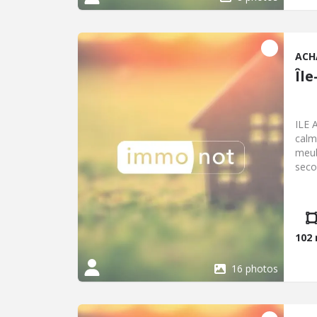
ACH
Îl
ILE 
calm
meub
seco
cham
déba
Blan
102
16 photos