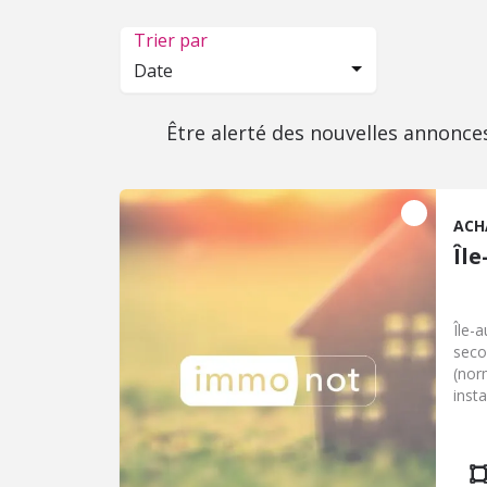
Trier par
Date
Être alerté des nouvelles annonce
ACH
Îl
Île-
seco
(nor
inst
dans
habi
pied
5 mi