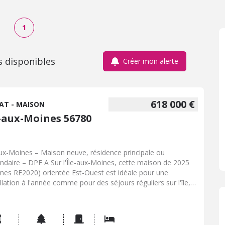
1
s disponibles
Créer mon alerte
618 000 €
AT - MAISON
e-aux-Moines 56780
aux-Moines – Maison neuve, résidence principale ou
ndaire – DPE A Sur l'Île-aux-Moines, cette maison de 2025
mes RE2020) orientée Est-Ouest est idéale pour une
allation à l'année comme pour des séjours réguliers sur l'île,
 une maison confortable, fonctionnelle et immédiatement
table. L'embarcadère est accessible en environ 15 minutes à
, tandis que la place de la mairie et la plage se rejoignent en
nutes à pied. Les sentiers côtiers sont à proximité