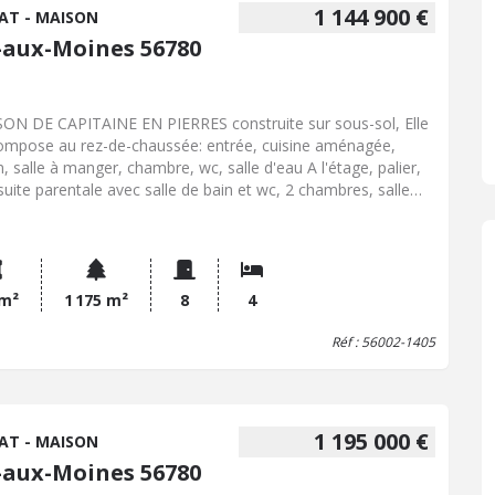
1 144 900 €
AT - MAISON
e-aux-Moines 56780
ON DE CAPITAINE EN PIERRES construite sur sous-sol, Elle
ompose au rez-de-chaussée: entrée, cuisine aménagée,
n, salle à manger, chambre, wc, salle d'eau A l'étage, palier,
suite parentale avec salle de bain et wc, 2 chambres, salle
u, wc Une dépendance d'une surface d'environ 25 m2
renant une pièce de vie avec cuisine aménagée, salle d'eau
 wc. Petite dépendance en pierre avec cheminée Deux
des caves en sous-sol Magnifique jardin clos sans vis-à-vis,
sible. Commerces à 100 m PREVOIR CERTAINS TRAVAUX
 m²
1 175 m²
8
4
AIN DIVISIBLE
Réf : 56002-1405
1 195 000 €
AT - MAISON
e-aux-Moines 56780