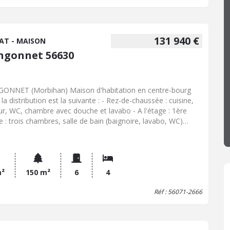
e en rez-de-chaussée et un grenier au-dessus, ainsi qu'un
ge. L'ensemble bénéficie d'une agréable cour intérieure et
 jardin clos, véritables atouts en centre-bourg. D'une surface
table d'environ 91,70 m² sur une parcelle cadastrale de 368
131 940 €
AT - MAISON
ce bien nécessite d'importants travaux de rénovation mais
ngonnet 56630
e un fort potentiel pour redonner tout son cachet à cette
on de bourg.
ONNET (Morbihan) Maison d'habitation en centre-bourg
la distribution est la suivante : - Rez-de-chaussée : cuisine,
ur, WC, chambre avec douche et lavabo - A l'étage : 1ère
ie : trois chambres, salle de bain (baignoire, lavabo, WC)
 partie : grenier Le tout sur 150 m²
m²
150 m²
6
4
Réf : 56071-2666