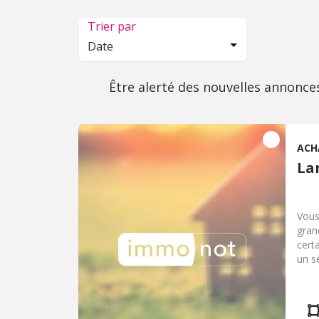
Trier par
Date
Être alerté des nouvelles annonce
ACH
La
Vous
gran
cert
un s
amén
toil
du s
toil