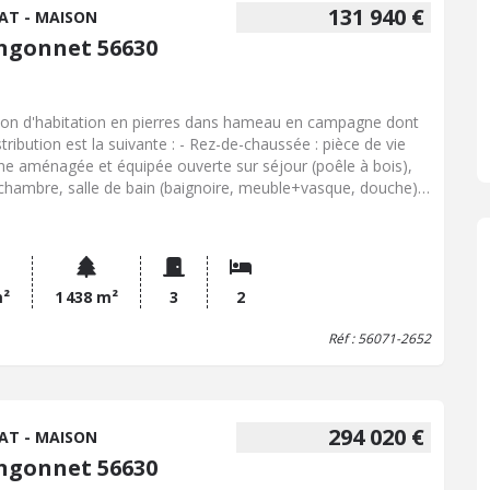
131 940 €
AT - MAISON
ngonnet 56630
on d'habitation en pierres dans hameau en campagne dont
stribution est la suivante : - Rez-de-chaussée : pièce de vie
ine aménagée et équipée ouverte sur séjour (poêle à bois),
chambre, salle de bain (baignoire, meuble+vasque, douche),
buanderie-cellier - A l'étage : mezzanine, bureau, une
bre - Appentis au pignon - Jardin Le tout sur 1.438 m²
m²
1 438 m²
3
2
Réf : 56071-2652
294 020 €
AT - MAISON
ngonnet 56630