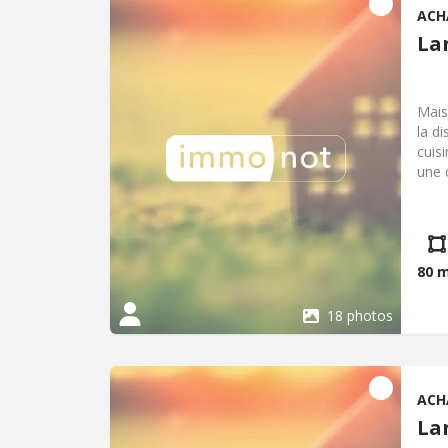
ACH
La
Mais
la di
cuis
une 
WC, 
cham
80 
18 photos
ACH
La