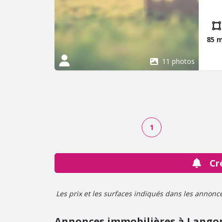
accue
d'ea
dess
85 
11 photos
1
Cr
Les prix et les surfaces indiqués dans les annonces 
Annonces immobilières à Lango