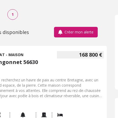
1
s disponibles
Créer mon alerte
168 800 €
AT - MAISON
ngonnet 56630
 recherchez un havre de paix au centre Bretagne, avec un
d espace, de la pierre. Cette maison correspond
ainement à vos attentes. Elle comprend au rez-de-chaussée
éjour avec poêle à bois et climatiseur réversible, une cuisine
agée et équipée, un cellier, une salle de bains-douche et
ettes. L'escalier du fond vous mènera à un grenier. L'escalier
éjour vous conduira à trois belles chambres, un bureau et
ettes. Au deuxième étage : Une chambre parentale avec salle