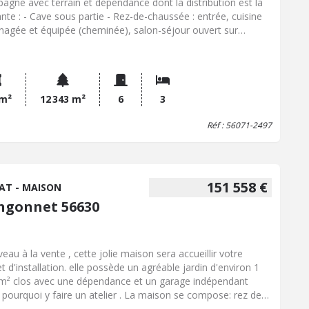
agne avec terrain et dépendance dont la distribution est la
- Rez-de-chaussée : entrée, cuisine
agée et équipée (cheminée), salon-séjour ouvert sur
 cellier-buanderie, garage - Etage : mezzanine, deux
bres avec placards, une chambre, salle d'eau (douche
, bidet, meuble+vasque) - Dépendance, hangar - Jardin -
elle de terre attenante Le tout sur1ha 23a 43ca Les ATOUTS
position Sud ; terrain attenant, tout à l'égout Les informations
 m²
12 343 m²
6
3
les risques auxquels ce bien est exposé sont disponibles sur
Réf : 56071-2497
ite Géorisques : www. georisques. gouv. fr
151 558 €
AT - MAISON
ngonnet 56630
eau à la vente , cette jolie maison sera accueillir votre
et d'installation. elle possède un agréable jardin d'environ 1
m² clos avec une dépendance et un garage indépendant
 pourquoi y faire un atelier . La maison se compose: rez de
ssé: entrée dans une belle véranda d'environ 25 m² pouvant