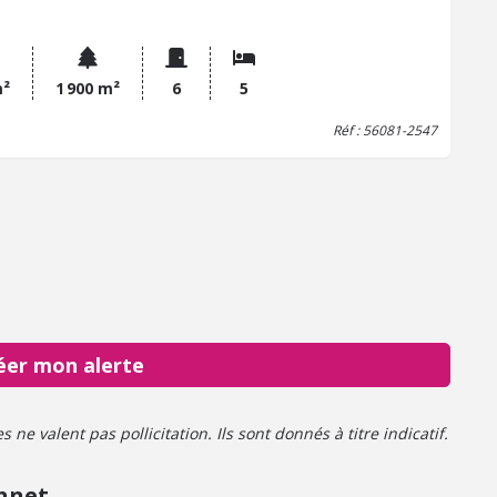
illir votre salle à manger, cuisine, salon ; 2 chambres, salle
u, wc, garage attenant avec coin buanderie . Etage 1 : palier
ervant 3 chambres + un grenier au dessus du garage.
m²
1 900 m²
6
5
Réf : 56081-2547
éer mon alerte
ne valent pas pollicitation. Ils sont donnés à titre indicatif.
nnet