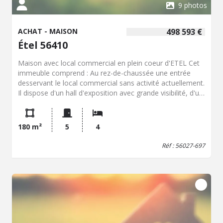
9 photos
ACHAT - MAISON
498 593 €
Étel 56410
Maison avec local commercial en plein coeur d'ETEL Cet
immeuble comprend : Au rez-de-chaussée une entrée
desservant le local commercial sans activité actuellement.
Il dispose d'un hall d'exposition avec grande visibilité, d'un
WC séparé, de deux petites réserves, et d'une buanderie
avec douche. A l'étage, vous trouverez un duplex
comprenant une grande pièce de vie avec cuisine et salle
180 m²
5
4
à manger, une terrasse intimiste de 8 m², une chambre
avec salle d'eau et un WC séparé. Au dernier niveau se
Réf : 56027-697
trouve 3 petites chambres, une salle d'eau et un WC.
Aucun travaux à prévoir pour cet immeuble rénové
récemment avec goût.