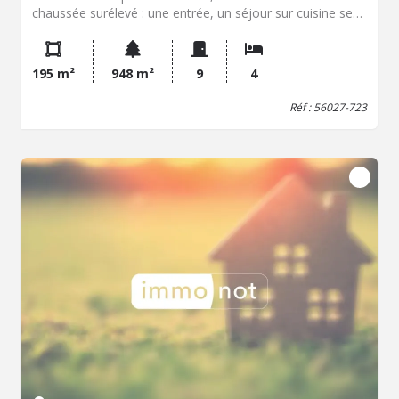
chaussée surélevé : une entrée, un séjour sur cuisine semi
ouverte, un salon, un bureau, et un WC séparé. Les
arrivées d'eau sont disponibles pour convertir le bureau
en chambre avec salle d'eau. Vous trouverez en outre une
195 m²
948 m²
9
4
grande terrasse exposée sud avec accès vers le jardin et
sans vis-à-vis et avec vue dégagée, chose rare dans la
Réf : 56027-723
ville de charme d'ETEL. Le second étage est composé
d'un palier desservant 3 chambres dont une avec
dressing, un bureau, et une salle de bains avec WC. Le
sous-sol (accessible de plain-pied) est composé d'une
cuisine d'été, d'une buanderie chaufferie, d'un gîte
comprenant grande chambre, salle d'eau et WC, ainsi que
d'un bureau indépendant de 35m² idéal pour du télétravail
ou une activité libérale ! Vous serez en outre séduit par sa
hauteur sous plafonds de pas moins de 2.5m. Enfin, la
maison dispose d'un stationnement extérieur devant la
maison, d'un garage indépendant, d'un abri de jardin, le
tout sur un terrain exposé sud et constructible de presque
1000m² !