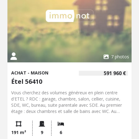
7 photos
ACHAT - MAISON
591 960 €
Étel 56410
Vous cherchez des volumes généreux en plein centre
d'ETEL ? RDC : garage, chambre, salon, cellier, cuisine,
SDE, WC, bureau, suite parentale avec SDE. Au premier
étage : deux chambres et salle de bains avec WC. Au
deuxième étage : deux autres chambres et salle d'eau
avec WC.
191 m²
9
6