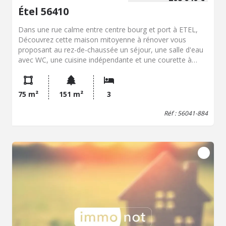
Étel 56410
Dans une rue calme entre centre bourg et port à ETEL,
Découvrez cette maison mitoyenne à rénover vous
proposant au rez-de-chaussée un séjour, une salle d'eau
avec WC, une cuisine indépendante et une courette à
l'arrière. A l'étage, vous trouverez 3 chambres, WC, une
pièce avec évier Enfin, grenier au dessus. Vous bénéficiez
en plus d'un garage avec une localisation de premier
75 m²
151 m²
3
choix ! Budget travaux à prévoir
Réf : 56041-884