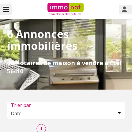
L'immobilier des notaires
6 Annonces
immobilières
de notaires de maison à vendre à Étel
56410
Trier par
Date
1