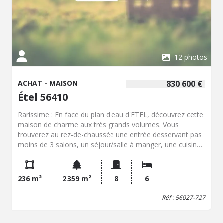
12 photos
ACHAT - MAISON
830 600 €
Étel 56410
Rarissime : En face du plan d'eau d'ETEL, découvrez cette
maison de charme aux très grands volumes. Vous
trouverez au rez-de-chaussée une entrée desservant pas
moins de 3 salons, un séjour/salle à manger, une cuisine
indépendante, une arrière cuisine, une chaufferie, un
garage, et un coin nuit disposant d'une chambre, un WC,
une salle d'eau, et une suite avec salle de bains et WC.
236 m²
2 359 m²
8
6
L'étage peut être redécoupé mais dispose actuellement
de 5 pièces et deux greniers. Terrasse exposée ouest
Réf : 56027-727
avec vue mer et grand terrain de plus de 2000 m² !