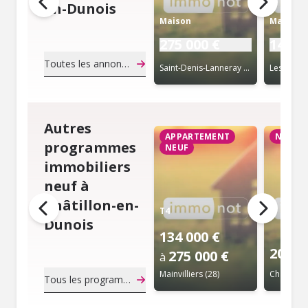
en-Dunois
Maison
Maison
275 000 €
141 7
Toutes les annonces de notaire
Saint-Denis-Lanneray (28)
Autres
APPARTEMENT
NEUF
programmes
NEUF
immobiliers
neuf à
Châtillon-en-
T4
Dunois
134 000 €
202 7
275 000 €
à
Mainvilliers (28)
Chartres 
Tous les programmes immobiliers neuf