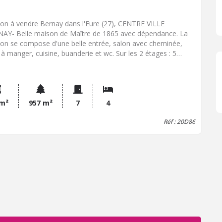
on à vendre Bernay dans l'Eure (27), CENTRE VILLE
AY- Belle maison de Maître de 1865 avec dépendance. La
on se compose d'une belle entrée, salon avec cheminée,
e à manger, cuisine, buanderie et wc. Sur les 2 étages : 5
bres, dressing, salle de bains et salle d'eau. Un local
essionnel attenant d'une surface de 23 m².Un atelier à
ver(65 m²) et garage (100 m²). Terrain de 957 m² bordé par
vière.
 m²
957 m²
7
4
Réf : 20D86