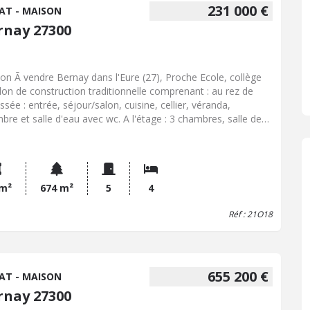
231 000 €
AT - MAISON
rnay 27300
'Eure (27), Proche Ecole, collège
llon de construction traditionnelle comprenant : au rez de
ssée : entrée, séjour/salon, cuisine, cellier, véranda,
bre et salle d'eau avec wc. A l'étage : 3 chambres, salle de
s et wc. Chauffage central au gaz de ville. Terrain de 674 m².
 m²
674 m²
5
4
Réf : 21O18
655 200 €
AT - MAISON
rnay 27300