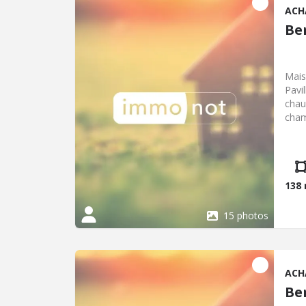
ACH
Be
Maison Ã vendre Bernay dans l
Pavi
chau
cham
bain
138
15 photos
ACH
Be