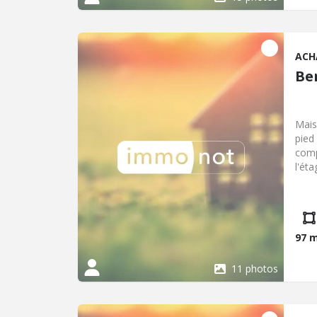
ACH
Be
Maison Ã vendre Bernay dans l
pied
comp
l'ét
sall
buan
jardi
97 
11 photos