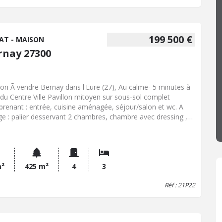
199 500 €
AT - MAISON
rnay 27300
'Eure (27), Au calme- 5 minutes à
 du Centre Ville Pavillon mitoyen sur sous-sol complet
renant : entrée, cuisine aménagée, séjour/salon et wc. A
age : palier desservant 2 chambres, chambre avec dressing ,
e d'eau et wc. Sous-sol à usage de garage, bureau et
derie. Chauffage central au gaz de ville- Terrasse- Abri de
n. Joli jardin paysager de 425 m².
m²
425 m²
4
3
Réf : 21P22