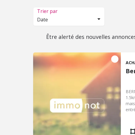
Trier par
Date
Être alerté des nouvelles annonce
ACH
Be
BERN
1.5k
mais
entr
Au p
sol 
clim
pour