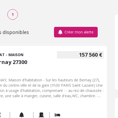
1
s disponibles
Créer mon alerte
157 560 €
AT - MAISON
rnay 27300
AY, Maison d'habitation - Sur les hauteurs de Bernay (27),
m du centre-ville et de la gare (1h30 PARIS Saint-Lazare) Une
on à usage d'habitation, comprenant : - au rez-de-chaussée :
ée, une salle à manger, cuisine, salle d'eau,WC, chambre. -
remier étage : deux chambres ,WC,buanderie Véranda Sous-
total avec garage. Terrain autour. - Classe énergie : E - Classe
at : E - Montant estimé des dépenses annuelles d'énergie
 un usage standard : 2790 à 3810 € (base 2025) - Prix Hon.