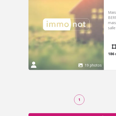
Mais
BERN
mais
sall
cham
prof
réno
la ri
186
19 photos
1