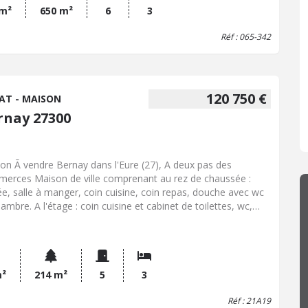
 Inclus : 157 560 € dont 5,04% Hon. Négo TTC charge acq.
 m²
650 m²
6
3
 Hors Hon. Négo :150 000 € - Réf : 065/342
Réf : 065-342
120 750 €
AT - MAISON
rnay 27300
s l'Eure (27), A deux pas des
erces Maison de ville comprenant au rez de chaussée :
ée, salle à manger, coin cuisine, coin repas, douche avec wc
ambre. A l'étage : coin cuisine et cabinet de toilettes, wc,
n et 2 chambres. Cave et garage. Chauffage central au gaz
lle. Jardin.
m²
214 m²
5
3
Réf : 21A19