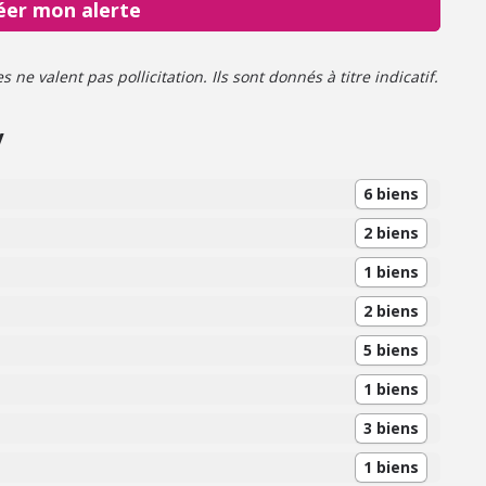
éer mon alerte
ne valent pas pollicitation. Ils sont donnés à titre indicatif.
y
6 biens
2 biens
1 biens
2 biens
5 biens
1 biens
3 biens
1 biens