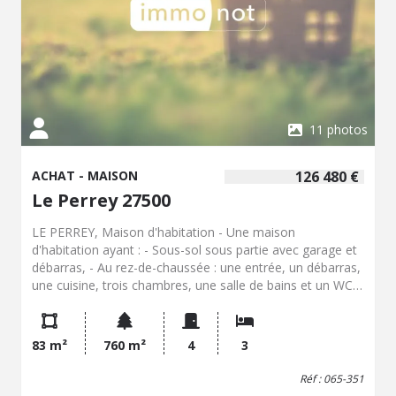
11 photos
ACHAT - MAISON
126 480 €
Le Perrey 27500
LE PERREY, Maison d'habitation - Une maison
d'habitation ayant : - Sous-sol sous partie avec garage et
débarras, - Au rez-de-chaussée : une entrée, un débarras,
une cuisine, trois chambres, une salle de bains et un WC, -
A l'étage : une pièce mansardée non aménagée et un
grenier . Terrain de 760 m² avec dépendance. - Classe
énergie : G - Classe climat : G - Logement à
83 m²
760 m²
4
3
consommation énergétique excessive : classe G => au
1/01/2028 si vente ou location : Obligation niveau de
Réf : 065-351
performance compris entre A et E - Montant estimé des