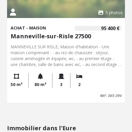
5 photos
ACHAT - MAISON
95 400 €
Manneville-sur-Risle 27500
MANNEVILLE SUR RISLE, Maison d'habitation - Une
maison comprenant : - au rez-de-chaussée : séjour,
cuisine aménagée et équipée, wc, - au premier étage :
une chambre, salle de bains avec wc, - au second étage :
une chambre. Chauffage central au gaz de ville. Jardin de
80 m² - Classe énergie : D - Classe climat : D - Montant
estimé des dépenses annuelles d'énergie pour un usage
50 m²
80 m²
3
2
standard : 1050 à 1470 € (base 2026) - Prix Hon. Négo
Inclus : 95 400 € dont 6,00% Hon. Négo TTC charge acq.
Réf : 065-394
Prix Hors Hon. Négo :90 000 € - Réf : 065/394
Immobilier dans l'Eure