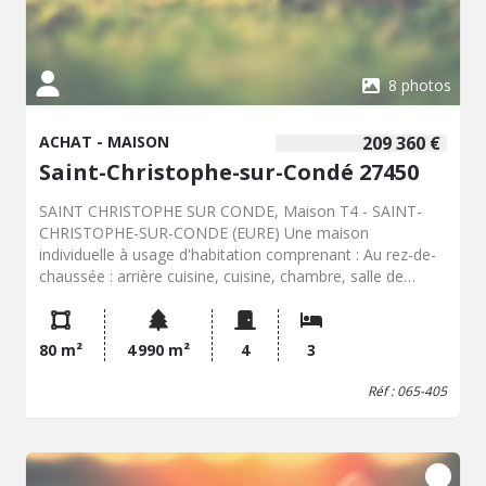
8 photos
ACHAT - MAISON
209 360 €
Saint-Christophe-sur-Condé 27450
SAINT CHRISTOPHE SUR CONDE, Maison T4 - SAINT-
CHRISTOPHE-SUR-CONDE (EURE) Une maison
individuelle à usage d'habitation comprenant : Au rez-de-
chaussée : arrière cuisine, cuisine, chambre, salle de
séjour, salle de bains, wc, A l'étage : deux chambres
mansardées et petit grenier. Bâtiment. Terrain de 4 990
m² constructible. - Classe énergie : G - Classe climat : C -
80 m²
4 990 m²
4
3
Logement à consommation énergétique excessive :
classe G => au 1/01/2028 si vente ou location : Obligation
Réf : 065-405
niveau de performance compris entre A et E - Montant
estimé des dépenses annuelles d'énergie pour un usage
standard : 3310 à 4510 € (base 2026) - Prix Hon. Négo
Inclus : 209 360 € dont 4,68% Hon. Négo TTC charge acq.