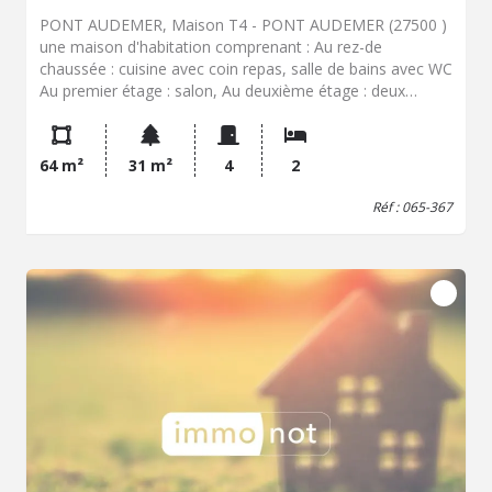
PONT AUDEMER, Maison T4 - PONT AUDEMER (27500 )
une maison d'habitation comprenant : Au rez-de
chaussée : cuisine avec coin repas, salle de bains avec WC
Au premier étage : salon, Au deuxième étage : deux
chambres. Chauffage GAZ Cave partielle. - Classe énergie
: D - Classe climat : D - Montant estimé des dépenses
annuelles d'énergie pour un usage standard : 1090 à 1530
64 m²
31 m²
4
2
€ (base 2025) - Prix Hon. Négo Inclus : 121 300 € dont
5,48% Hon. Négo TTC charge acq. Prix Hors Hon. Négo
Réf : 065-367
:115 000 € - Réf : 065/367