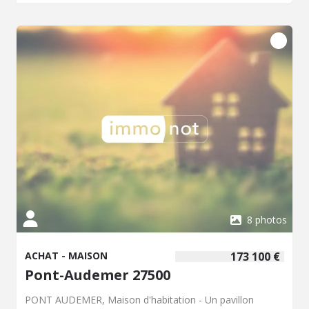
dépenses annuelles d'énergie pour un usage standard :
4168 à 5638 € (base 2022) - Prix Hon. Négo Inclus : 126
480 € dont 5,40% Hon. Négo TTC charge acq. Prix Hors
Hon. Négo :120 000 € - Réf : 065/351
8 photos
ACHAT - MAISON
173 100 €
Pont-Audemer 27500
PONT AUDEMER, Maison d'habitation - Un pavillon