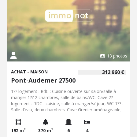
13 photos
ACHAT - MAISON
312 960 €
Pont-Audemer 27500
1?? logement : RdC : Cuisine ouverte sur salon/salle à
manger 1?? 2 chambres, salle de bains/WC. Cave 2?
logement : RDC : cuisine, salle à manger/séjour, WC 1?? :
Salle d'eau, deux chambres. Cave Grenier aménageable,
préau, jardin
192 m²
370 m²
6
4