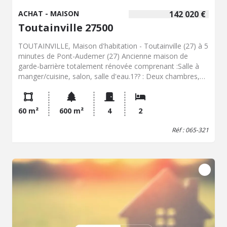
ACHAT - MAISON
142 020 €
Toutainville 27500
TOUTAINVILLE, Maison d'habitation - Toutainville (27) à 5
minutes de Pont-Audemer (27) Ancienne maison de
garde-barrière totalement rénovée comprenant :Salle à
manger/cuisine, salon, salle d'eau.1?? : Deux chambres,
salle d'eau.CaveChauffage électrique.Terrain de 600 m² -
Classe énergie : F - Classe climat : C - Montant estimé des
dépenses annuelles d'énergie pour un usage standard :
60 m²
600 m²
4
2
1880 à 2590 € (base 2025) - Prix Hon. Négo Inclus : 142
020 € dont 5,20% Hon. Négo TTC charge acq. Prix Hors
Réf : 065-321
Hon. Négo :135 000 € - Réf : 065/321