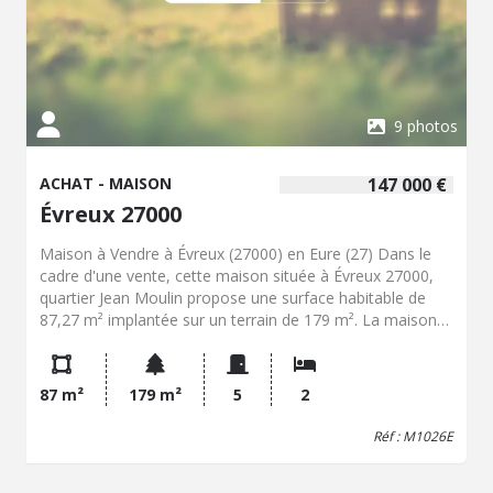
9 photos
ACHAT - MAISON
147 000 €
Évreux 27000
Maison à Vendre à Évreux (27000) en Eure (27) Dans le
cadre d'une vente, cette maison située à Évreux 27000,
quartier Jean Moulin propose une surface habitable de
87,27 m² implantée sur un terrain de 179 m². La maison
est composée en rez-de-chaussée d'une entrée, une
cuisine ouverte sur une salle à manger, un salon, un WC,
une salle de bains, un dégagement et un bureau. A l'étage
87 m²
179 m²
5
2
deux chambres. cave et garage. Double vitrage PVC.
Chauffage au gaz de ville. Fibre. DPE D et GES D.
Réf : M1026E
Contactez notre office notarial pour obtenir de plus
amples renseignements sur Maison Vente à Évreux.