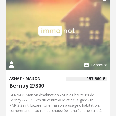
Prix Hors Hon. Négo :200 000 € - Réf : 065/405
12 photos
ACHAT - MAISON
157 560 €
Bernay 27300
BERNAY, Maison d'habitation - Sur les hauteurs de
Bernay (27), 1.5km du centre-ville et de la gare (1h30
PARIS Saint-Lazare) Une maison à usage d'habitation,
comprenant : - au rez-de-chaussée : entrée, une salle à
manger, cuisine, salle d'eau,WC, chambre. - Au premier