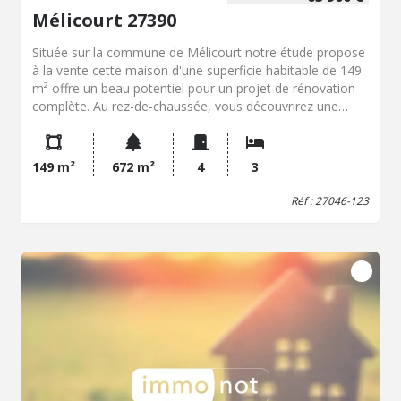
Mélicourt 27390
Située sur la commune de Mélicourt notre étude propose
à la vente cette maison d'une superficie habitable de 149
m² offre un beau potentiel pour un projet de rénovation
complète. Au rez-de-chaussée, vous découvrirez une
entrée desservant une salle à manger, un salon ainsi
qu'une cuisine. À l'étage, palier desservant trois chambres
un couloir et une salle de bains. Les huisseries sont en
149 m²
672 m²
4
3
bois. La maison est actuellement chauffée uniquement
par un insert à bois ; l'installation d'un système de
Réf : 27046-123
chauffage sera donc à prévoir. L'assainissement est
également à créer, offrant la possibilité de mettre le bien
aux normes selon votre projet. L'ensemble est implanté
sur un terrain de 672 m², comprenant une dépendance et
un jardin. Ce bien constitue une belle opportunité pour les
amateurs de rénovation ou les investisseurs à la
recherche d'un projet, dans un environnement rurale.