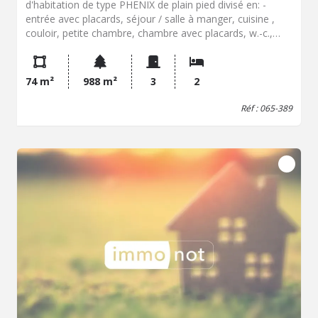
d'habitation de type PHENIX de plain pied divisé en: -
entrée avec placards, séjour / salle à manger, cuisine ,
couloir, petite chambre, chambre avec placards, w.-c.,
salle d'eau. - Terrasse. - Garage accolé. - Terrain autour
de 988 m² - Classe énergie : E - Classe climat : C -
Montant estimé des dépenses annuelles d'énergie pour
74 m²
988 m²
3
2
un usage standard : 2000 à 2740 € (base 2026) - Prix Hon.
Négo Inclus : 173 100 € dont 4,91% Hon. Négo TTC
Réf : 065-389
charge acq. Prix Hors Hon. Négo :165 000 € - Réf :
065/389