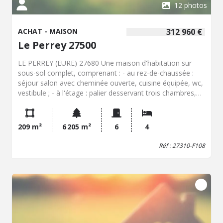
12 photos
ACHAT - MAISON
312 960 €
Le Perrey 27500
LE PERREY (EURE) 27680 Une maison d'habitation sur
sous-sol complet, comprenant : - au rez-de-chaussée :
séjour salon avec cheminée ouverte, cuisine équipée, wc,
vestibule ; - à l'étage : palier desservant trois chambres,
salle de douche avec wc ; - au sous-sol : buanderie, salle
de douche, salle de jeux, chambre. Trois dépendances. Le
tout sur un terrain clos et arboré de 6 205 m²
209 m²
6 205 m²
6
4
Réf : 27310-F108