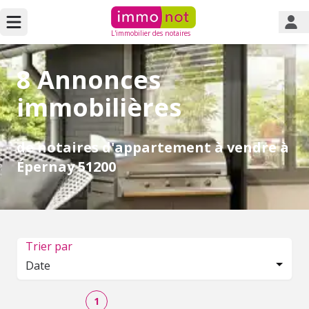
L'immobilier des notaires
8 Annonces
immobilières
de notaires d'appartement à vendre à
Épernay 51200
Trier par
Date
1