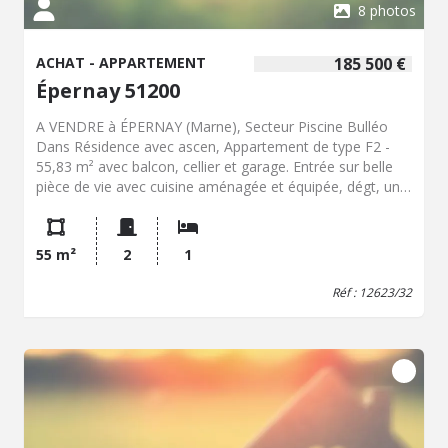
8 photos
ACHAT - APPARTEMENT
185 500 €
Épernay 51200
A VENDRE à ÉPERNAY (Marne), Secteur Piscine Bulléo
Dans Résidence avec ascen, Appartement de type F2 -
55,83 m² avec balcon, cellier et garage. Entrée sur belle
pièce de vie avec cuisine aménagée et équipée, dégt, une
chambre avec placard, Sde bains et WC. Locataire en
place
55 m²
2
1
Réf : 12623/32