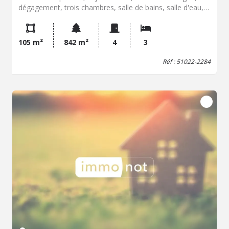
dégagement, trois chambres, salle de bains, salle d'eau,
wc, placards et rangement. Loggia et balcon. En sous-sol :
une place de stationnement pour 2 VL. Cave. Charges de
copropriété par trimestre : 800 € (avec eau chaude et eau
105 m²
842 m²
4
3
froide).
Réf : 51022-2284