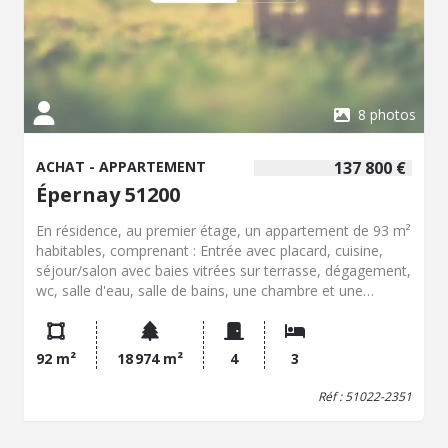
8 photos
ACHAT - APPARTEMENT
137 800 €
Épernay 51200
En résidence, au premier étage, un appartement de 93 m²
habitables, comprenant : Entrée avec placard, cuisine,
séjour/salon avec baies vitrées sur terrasse, dégagement,
wc, salle d'eau, salle de bains, une chambre et une
chambre double. Terrasse. Cellier. Place de parking.
Charges de copropriété 273 €/trimestre. 28 lots
92 m²
18 974 m²
4
3
Réf : 51022-2351