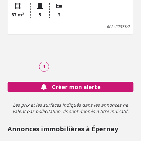
et une troisième chambre de 10,70 m². Une salle de bains
avec baignoire et douche italienne, un WC séparé. Petite
87 m²
5
3
copropriété de 4 lots seulement, gérés en famille. Pas de
charges de copropriété. Stationnement gratuit dans la
Réf : 22373/2
rue.
1
Créer mon alerte
Les prix et les surfaces indiqués dans les annonces ne
valent pas pollicitation. Ils sont donnés à titre indicatif.
Annonces immobilières à Épernay