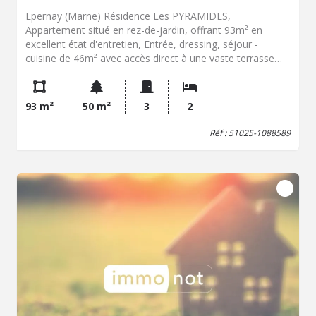
Epernay (Marne) Résidence Les PYRAMIDES,
Appartement situé en rez-de-jardin, offrant 93m² en
excellent état d'entretien, Entrée, dressing, séjour -
cuisine de 46m² avec accès direct à une vaste terrasse
paysagée, dégt, 2 chbres, salle de douche et lingerie.
Cave et parking couvert privé.
93 m²
50 m²
3
2
Réf : 51025-1088589