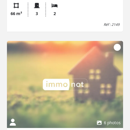
Vue dégagée sur centre historique et canal d'ille et Rance
(4.50 % d'honoraires TTC à la charge de l'acquéreur.)
66 m²
3
2
Réf : 2149
6 photos