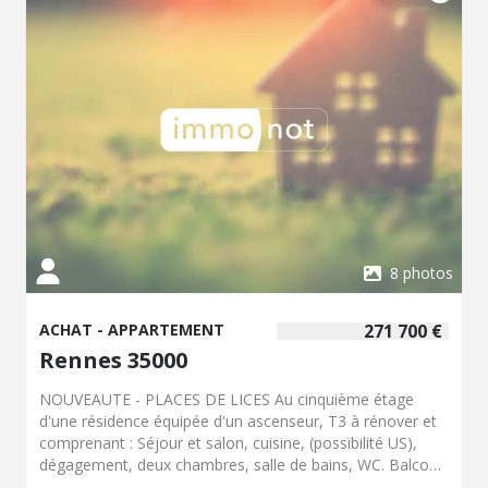
en copropriété : une cave et un box (garage fermé),
offrant un confort de stationnement et de rangement
appréciable en résidence. Informations générales
Appartement situé au 8ème étage Surface loi Carrez :
116,54 m² Taxe foncière : 2 506 EUR Aspects techniques
Le confort thermique et la production d'eau chaude est
assuré par un chauffage central relié au chauffage urbain.
Les fenêtres sont équipées d'un double vitrage, gage
d'isolation phonique et thermique. Les charges de
copropriété sont de 369 EUR par mois, incluant
notamment le chauffage collectif, l'eau chaude, l'entretien
des parties communes, la conciergerie, les espaces vert
8 photos
ACHAT - APPARTEMENT
271 700 €
Rennes 35000
NOUVEAUTE - PLACES DE LICES Au cinquième étage
d'une résidence équipée d'un ascenseur, T3 à rénover et
comprenant : Séjour et salon, cuisine, (possibilité US),
dégagement, deux chambres, salle de bains, WC. Balcon
SUD. Cave et parking en sous-sol. Chauffage individuel.