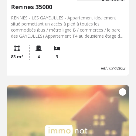
Rennes 35000
RENNES - LES GAYEULLES - Appartement idéalement
situé permettant un accès à pied à toutes les
commodités (bus / métro ligne B / commerces / le parc
des GAYEULLES) Appartement T4 au deuxième étage de
83m² avec 3 chambres et en annexe un garage et une
cave. L'appartement se compose comme suit : Entrée
avec placard, un agréable salon-séjour avec un accès sur
83 m²
4
3
un balcon exposé sud-est, une cuisine, dégagement avec
placard, desservant trois chambres, une salle d'eau
Réf : 097/2852
rénovée en 2025 et un WC. De plus, il bénéficie à l'accès
privatif à un garage fermé de 14m², et une cave. *****
Chauffage gaz assuré par des convecteurs électrique,
ballon d'eau chaude remplacé il y a 3 ans. DPE : C
(149kWh/M²/an). Gaz à effet de serre : A (5kg CO2/M²/an)
Montant estimé des dépenses annuelles d'énergie pour
un usage standard : entre 1240€ et 1730€ par an. Prix
moyens des énergies indexés sur les années 2021, 2022,
2023 (abonnements compris). Bien vendu soumis au
statut de la copropriété Nombre de lots : 151 (dont 47
d'habitation) Montant annuel des charges de copropriété