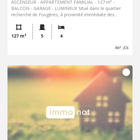
ASCENSEUR - APPARTEMENT FAMILIAL - 127 m² -
BALCON - GARAGE - LUMINEUX Situé dans le quartier
recherché de Fougères, à proximité immédiate des
Prairies Saint-Martin et des transports (métro/bus), cet
appartement familial de 127 m² se trouve au dernier
étage avec ascenseur d'une copropriété bien entretenue
127 m²
5
4
avec accès PMR. Ce bien rare sur le secteur séduit par ses
beaux volumes, sa luminosité optimale et son
Réf : JOL
agencement idéal pour une vie de famille. Dès l'entrée,
vous découvrirez un espace avec rangements desservant
une grande pièce de vie lumineuse exposée Sud-Ouest,
offrant un ensoleillement optimal tout au long de la
journée. Celle-ci s'ouvre sur un balcon agréable, parfait
pour profiter des extérieurs en toute tranquillité. La
cuisine indépendante, fonctionnelle, est complétée par
une arrière-cuisine. L'espace nuit propose quatre
chambres, idéales pour une famille ou un projet de
télétravail, ainsi qu'une salle de bains, une salle d'eau et
des WC séparés. Les atouts : Dernier étage avec
ascenseur (rare sur le marché) Appartement familial / 4
chambres Grande pièce de vie lumineuse / exposition
Sud-Ouest Balcon / extérieur agréable Garage fermé
(stationnement sécurisé) Cave + grenier (espaces de