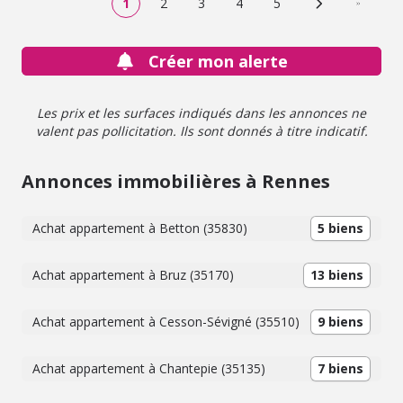
1
2
3
4
5
Page suivante
Dernière
Créer mon alerte
Les prix et les surfaces indiqués dans les annonces ne
valent pas pollicitation. Ils sont donnés à titre indicatif.
Annonces immobilières à Rennes
Achat appartement à Betton (35830)
5 biens
Achat appartement à Bruz (35170)
13 biens
Achat appartement à Cesson-Sévigné (35510)
9 biens
Achat appartement à Chantepie (35135)
7 biens