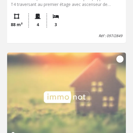
T4 traversant au premier étage avec ascenseur de
87.54m² avec 3 chambres et en annexe un garage, une
cave et un grenier. L'appartement se compose comme
suit : Entrée, un agréable salon-séjour avec un accès sur
88 m²
4
3
un balcon exposé sud-ouest, une cuisine aménagée et
équipée, cellier, dégagement desservant trois chambres
Réf : 097/2849
(11.34m², 13.50m² et 17.10m²), une salle de bains et un
WC. Possibilité d'ouvrir le mur entre la chambre et le salon
pour obtenir une pièce de vie de 38m². De plus, il
bénéficie à l'accès privatif à un garage fermé de 18m², un
grenier de 12m² et une cave. ***** Chauffage gaz assuré
une chaudière collective DPE : D (185kWh/M²/an). Gaz à
effet de serre : D (40kg CO2/M²/an) Montant estimé des
dépenses annuelles d'énergie pour un usage standard :
entre 1.310€ et 1.810€ par an. Prix moyens des énergies
indexés sur les années 2021, 2022, 2023 (abonnements
compris). Bien vendu soumis au statut de la copropriété
Nombre de lots : 60 (dont 15 d'habitation) Montant
annuel des charges de copropriété 2954.83€ soit 246.23€
par mois comprenant l'entretien de l'immeuble, le
chauffage et l'eau chaude. Pas de procédure en cours.
Prix : 299.000€ Honoraires de négociation Inclus. Soit,