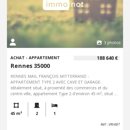
3 photos
ACHAT - APPARTEMENT
188 640 €
Rennes 35000
RENNES MAIL FRANÇOIS MITTERRAND -
APPARTEMENT TYPE 2 AVEC CAVE ET GARAGE-
Idéalement situé, à proximité des commerces et du
centre-ville, appartement Type 2 d'environ 45 m², situé au
premier étage avec ascenseur , comprenant : Une entrée,
une cuisine aménagée, un séjour lumineux donnant sur
une terrasse, une chambre, une salle de bains et un WC.
45 m²
2
1
Vous profiterez également d'une cave au sous-sol et d'un
garage au rez-de-chaussée.
Réf : VR/487