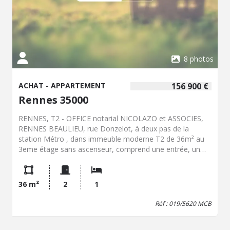
1202.39€ soit 100.19€ par mois comprenant l'entretien de
l'immeuble et l'eau froide. Pas de procédure en cours. Prix
: 249.600€ Honoraires de négociation Inclus. Soit,
240.000€ hors honoraires + 9.600€ TTC d'honoraires à la
charge de l'acquéreur (soit 4% TTC)
8 photos
ACHAT - APPARTEMENT
156 900 €
Rennes 35000
RENNES, T2 - OFFICE notarial NICOLAZO et ASSOCIES,
RENNES BEAULIEU, rue Donzelot, à deux pas de la
station Métro , dans immeuble moderne T2 de 36m² au
3eme étage sans ascenseur, comprend une entrée, un
séjour avec coin kitchenette, une chambre avec placard,
salle d'eau, W.C. Terrasse exposé OUEST. Chauffage
électrique. LIBRE. Pour habiter ou investir. - Classe
36 m²
2
1
énergie : D - Classe climat : B - Montant estimé des
dépenses annuelles d'énergie pour un usage standard :
Réf : 019/5620 MCB
680 à 960 € (base 2022) - Prix Hon. Négo Inclus : 156 900
€ dont 4,60% Hon. Négo TTC charge acq. Prix Hors Hon.