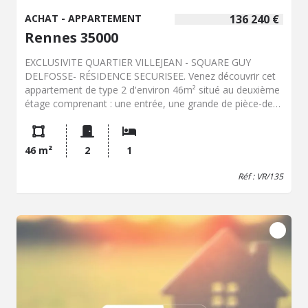
ACHAT - APPARTEMENT
136 240 €
Rennes 35000
EXCLUSIVITE QUARTIER VILLEJEAN - SQUARE GUY
DELFOSSE- RÉSIDENCE SECURISEE. Venez découvrir cet
appartement de type 2 d'environ 46m² situé au deuxième
étage comprenant : une entrée, une grande de pièce-de-
vie avec cuisine équipée et aménagée donnant sur
balcon, une salle d'eau avec WC et une grande chambre.
Vous profiterez également d'une place de parking
46 m²
2
1
privative. 136 240 EUR honoraires % TTC inclus à la
charge de l'acquéreur (Prix 130 000 EUR hors honoraires);
Réf : VR/135
référence : VR/127; Consommation énergétique C ;
Coordonnées négociateur : Vincent RODRIGUEZ :
06.30.34.98.77, Email :
negociation@35002.notaires.fr
;