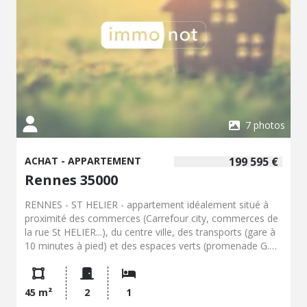
compris). Bien vendu soumis au statut de la copropriété.
Nombre de lots : 240 (dont 96 d'habitation) Montant
annuel des charges de copropriété 1256.84€ soit 104.73€
par mois comprenant l'entretien de l'immeuble, le
chauffage et la fourniture de l'eau chaude. Pas de
procédure en cours. Prix : 146.000€ Honoraires de
négociation Inclus. Soit, 140.000€ hors honoraires +
6.000€ TTC d'honoraires à la charge de l'acquéreur.
7 photos
ACHAT - APPARTEMENT
199 595 €
Rennes 35000
RENNES - ST HELIER - appartement idéalement situé à
proximité des commerces (Carrefour city, commerces de
la rue St HELIER...), du centre ville, des transports (gare à
10 minutes à pied) et des espaces verts (promenade G.
Brassens).. Appartement T2 au 1er étage avec ascenseur
de 45.17m² dans une résidence sécurisée et entretenue
de 2015, avec en complément une place de parking.
45 m²
2
1
L'appartement est dans un excellent état, se compose