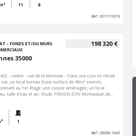
us : 795 600 € dont 4,00% Hon. Négo TTC charge acq. Prix
 m²
11
8
 Hon. Négo :765 000 € - Réf : 35117/984
Réf : 35117/1019
198 320 €
AT - FONDS ET/OU MURS
MERCIAUX
nnes 35000
ES - centre - rue de la Monnaie - Dans une cour en retrait
a rue, un local bureau d'une surface de 40m² environ,
renant au 1er étage: une cuisine aménagée, un local
au, salle d'eau et wc. Etude PINSON EON Montauban de
agne / Rennes
m²
1
Réf : 35056-1643