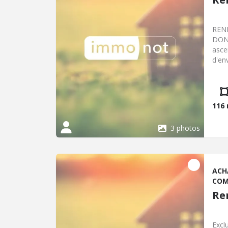
REN
DONE
asce
d'en
réun
stati
vend
éner
116
dont
:161
3 photos
ACH
COM
Re
Excl