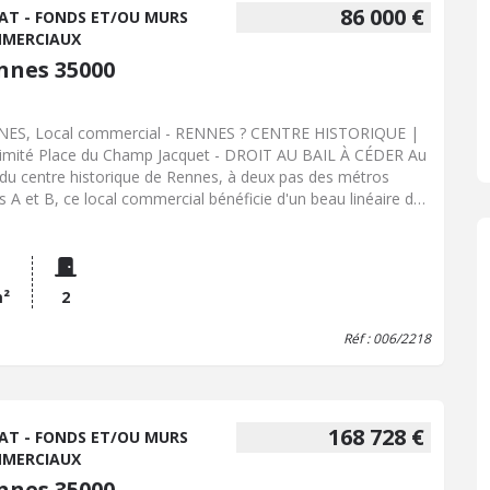
86 000 €
AT - FONDS ET/OU MURS
MERCIAUX
nnes 35000
ES, Local commercial - RENNES ? CENTRE HISTORIQUE |
imité Place du Champ Jacquet - DROIT AU BAIL À CÉDER Au
 du centre historique de Rennes, à deux pas des métros
es A et B, ce local commercial bénéficie d'un beau linéaire de
ine. D'une surface totale de 53 m², il comprend une petite
rve, un WC privatif et une cave. Loyer mensuel : 2 070 €
ronnement commercial de qualité, idéal pour une enseigne
aitant s'implanter dans un secteur dynamique et recherché
m²
2
nes #CentreHistorique #Commerce #LocalCommercial
itAuBail #ImmobilierCommercial #MétroRennes #LigneA
Réf : 006/2218
gneB #RennesMétro #CommerceRennes #EmplacementN1 -
se énergie : Vierge - Classe climat : Vierge - Prix Hon. Négo
us : 86 000 € dont 7,50% Hon. Négo TTC charge acq. Prix
 Hon. Négo :80 000 € - Réf : 006/2218
168 728 €
AT - FONDS ET/OU MURS
MERCIAUX
nnes 35000