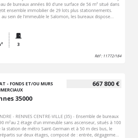
eau de bureaux années 80 d'une surface de 56 m² situé dans
etit ensemble immobilier de 29 lots plus stationnements.
é au sein de l'immeuble le Salomon, les bureaux dispose
e jouissance de terrasse ainsi que d'une place de parking. A
ter rapidement.
m²
3
Réf : 11772/184
667 800 €
AT - FONDS ET/OU MURS
MERCIAUX
nnes 35000
NDRE - RENNES CENTRE-VILLE (35) - Ensemble de bureaux
90 m²au 2 étage d'un immeuble sans ascenseur, situés à 100
 la station de métro Saint-Germain et à 50 m des bus, le
 répartis sur deux étages, composé de : entrée, dégagement,