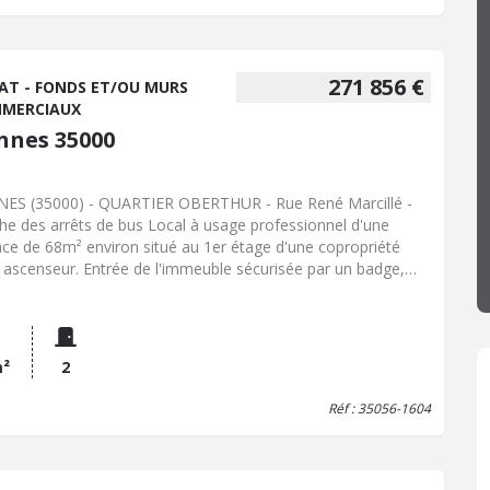
271 856 €
AT - FONDS ET/OU MURS
MERCIAUX
nnes 35000
ES (35000) - QUARTIER OBERTHUR - Rue René Marcillé -
he des arrêts de bus Local à usage professionnel d'une
ace de 68m² environ situé au 1er étage d'une copropriété
 ascenseur. Entrée de l'immeuble sécurisée par un badge,
ffage collectif inclus dans les charges. Fibre Orange.
ibilité de cloisonnement.
m²
2
Réf : 35056-1604