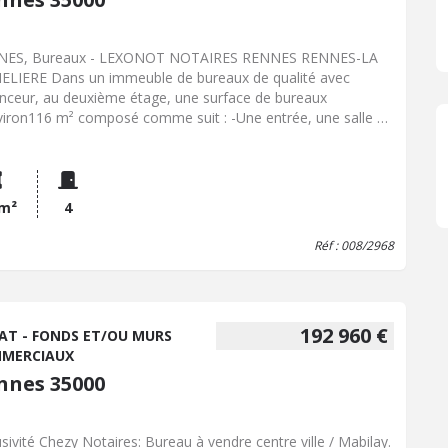
NES, Bureaux - LEXONOT NOTAIRES RENNES RENNES-LA
LIERE Dans un immeuble de bureaux de qualité avec
nceur, au deuxième étage, une surface de bureaux
viron116 m² composé comme suit : -Une entrée, une salle de
ion, une salle d'archive, 4 bureaux, un balcon. - 3 places de
onnement. - Disponibilité : libre et immédiate. Prix net
eur : 161.000€ Honraires de négociation : 7.728€ - Classe
gie : C - Classe climat : B - Prix Hon. Négo Inclus : 168 728 €
 m²
4
 4,80% Hon. Négo TTC charge acq. Prix Hors Hon. Négo
 000 € - Réf : 008/2968
Réf : 008/2968
192 960 €
AT - FONDS ET/OU MURS
MERCIAUX
nnes 35000
usivité Chezy Notaires: Bureau à vendre centre ville / Mabilay.