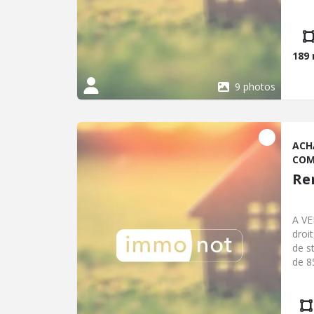
six 
pent
m2 a
Pas 
189
9 photos
ACH
COM
Re
A VE
droi
de s
de 8
d'at
expo
Non 