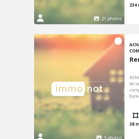
Incl
234
Hors
21 photos
ACH
COM
Re
RENN
de l
comp
bure
Bret
38 
5 photos