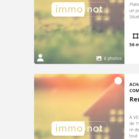
Plat
un p
Situ
d'un
visi
56 
6 photos
ACH
COM
Re
À VE
de 1
m de
tout