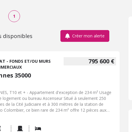
1
s disponibles
Créer mon alerte
795 600 €
AT - FONDS ET/OU MURS
MERCIAUX
nnes 35000
ES, T10 et + - Appartement d'exception de 234 m² Usage
e logement ou bureau Ascenseur Situé à seulement 250
es de la Cité Judiciaire et à 300 mètres de la station de
o Colombier, ce bien rare de 234 m² offre 12 pièces aux
mes généreux. Idéal pour un usage résidentiel ou
essionnel. Plus de renseignements à l'étude. Parking possible
lus - Classe énergie : D - Classe climat : D - Prix Hon. Négo