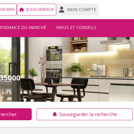
MON COMPTE
MON BIEN
JE SUIS VENDEUR
TENDANCE DU MARCHÉ
INFOS ET CONSEILS
 35000
hercher
Sauvegarder la recherche