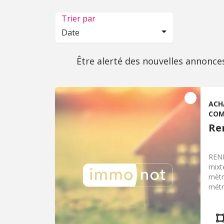
Trier par
Date
Être alerté des nouvelles annonce
ACH
COM
Re
RENN
mixt
mètr
métr
volu
prof
en p