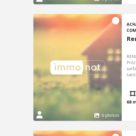
ACH
COM
Re
RENN
Proc
surf
sans
chau
Poss
68 
6 photos