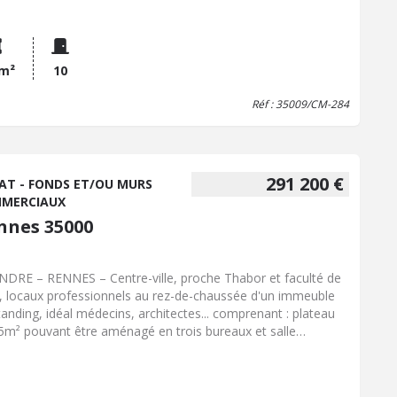
bureaux, WC avec lave-mains, cuisine, WC. À l'étage, en sous-
e : dégagement, quatre espaces de stockage, kitchenette. 54
u 3ème sous les combles isolés et semi aménagés. Cave.
de stationnement.
 m²
10
Réf : 35009/CM-284
291 200 €
AT - FONDS ET/OU MURS
MERCIAUX
nnes 35000
NDRE – RENNES – Centre-ville, proche Thabor et faculté de
t, locaux professionnels au rez-de-chaussée d'un immeuble
tanding, idéal médecins, architectes... comprenant : plateau
5m² pouvant être aménagé en trois bureaux et salle
tente. Les informations sur les risques auxquels ce bien est
sé sont disponibles sur le site géorisques. - Classe énergie :
requis - Classe climat : Non requis - Prix Hon. Négo Inclus :