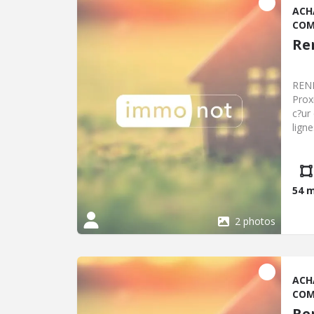
ACH
COM
Re
RENN
Prox
c?ur
lign
vitr
rése
Envi
souh
54 
#Ren
#Dro
2 photos
#Li
Clas
Incl
Hors
ACH
COM
Re