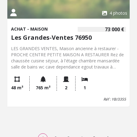
4 photos
ACHAT - MAISON
73 000 €
Les Grandes-Ventes 76950
LES GRANDES VENTES, Maison ancienne à restaurer -
PROCHE CENTRE PETITE MAISON A RESTAURER Rez de
chaussée cuisine séjour, à l'étage chambre mansardée
salle de bains wc cave dependance egout travaux à
preavoir Pas de chauffageTerrain 765 M2 Libre SCP
DESBRUERES CHEVALIER HARDY DUTAULT DUDONNE
BLAISET Yvette BERENGER Service Immobilier 02 35 59
48 m²
765 m²
2
1
25 58 ou 06 08 80 65 07
yvette.berenger.76016@notaires.fr
100 Rue de l'Eglise
Réf : YB/3355
76230 ISNEAUVILLE - Classe énergie : Non requis - Classe
climat : Non requis - Prix Hon. Négo Inclus : 73 000 € dont
4,29% Hon. Négo TTC charge acq. Prix Hors Hon. Négo
:70 000 € - Réf : YB/3355