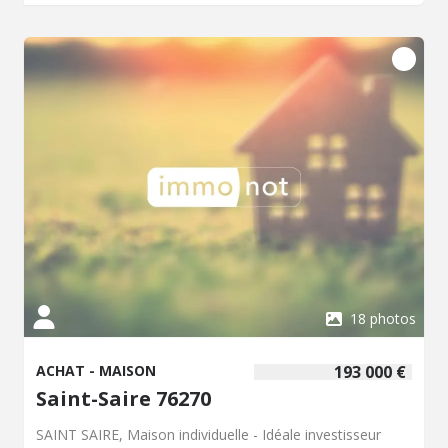
Immobilier 02.35.59.25.40/06.32.71.22.81
laetitia.heitz.76016@notaires.fr
100, rue de l'église- 76230
ISNEAUVILLE - Classe énergie : D - Classe climat : D -
Montant estimé des dépenses annuelles d'énergie pour
un usage standard : 1380 à 1940 € (base 2023) - Prix Hon.
Négo Inclus : 187 650 € dont 4,25% Hon. Négo TTC
charge acq. Prix Hors Hon. Négo :180 000 € - Réf :
016/2906 - Les informations sur les risques auxquels ce
bien est exposé sont disponibles sur le site Géorisques:
www.georisques.gouv.fr
18 photos
ACHAT - MAISON
193 000 €
Saint-Saire 76270
SAINT SAIRE, Maison individuelle - Idéale investisseur