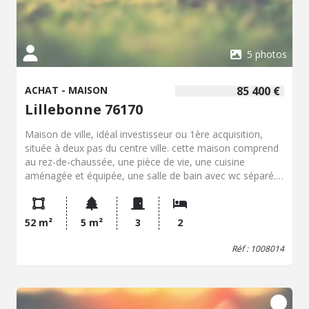
5 photos
ACHAT - MAISON
85 400 €
Lillebonne 76170
Maison de ville, idéal investisseur ou 1ère acquisition,
située à deux pas du centre ville. cette maison comprend
au rez-de-chaussée, une pièce de vie, une cuisine
aménagée et équipée, une salle de bain avec wc séparé.
au 1er étage, un palier desservant une chambre, au 2ème
étage une chambre palière. une courette. une visite
s'impose
52 m²
5 m²
3
2
Réf : 1008014