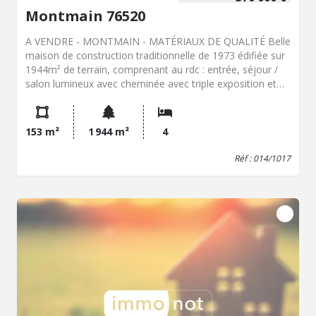
Montmain 76520
A VENDRE - MONTMAIN - MATÉRIAUX DE QUALITÉ Belle
maison de construction traditionnelle de 1973 édifiée sur
1944m² de terrain, comprenant au rdc : entrée, séjour /
salon lumineux avec cheminée avec triple exposition et
accès sur terrasse, cuisine indépendante aménagée /
équipée, dégagement, chambre avec placard, salle de
douche et wc avec lave-mains. A l'étage, grand palier
153 m²
1 944 m²
4
distribuant 3 belles chambres, une salle de douche et un
wc. Huisseries de qualité aluminium, volets électriques +
Réf : 014/1017
volets battants en aluminium, chauffage par pompe à
chaleur air/eau neuve avec ballon thermodynamique.
Sous-sol total, porte sectionnelle motorisée, portail
électrique... SES ATOUTS : TRÈS BEL ESPACE EXTÉRIEUR,
TERRAIN PISCINABLE, TRÈS BON DPE !!!