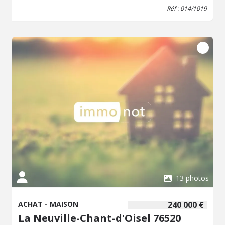
1190m² avec terrasse et store banne. Sous-sol total avec
Réf : 014/1019
partie chaufferie et double garage, porte sectionnelle
motorisée. SES ATOUTS : PROCHES COMMERCES ET
TRANSPORTS, BON ÉTAT GÉNÉRAL !!!
13 photos
ACHAT - MAISON
240 000 €
La Neuville-Chant-d'Oisel 76520