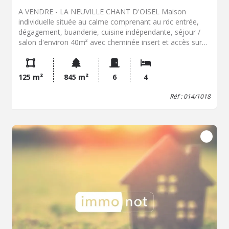
A VENDRE - LA NEUVILLE CHANT D'OISEL Maison
individuelle située au calme comprenant au rdc entrée,
dégagement, buanderie, cuisine indépendante, séjour /
salon d'environ 40m² avec cheminée insert et accès sur
véranda, deux chambres, salle de douche et wc. A l'étage,
une grande pièce palière (possibilité bureau, chambre)
distribue une salle de douche avec wc et une chambre.
125 m²
845 m²
6
4
Chauffage électrique. Garage, jardin clos et sans vis à vis
d'environ 845m² SES ATOUTS : VIVABLE DE PLAIN PIED,
Réf : 014/1018
SECTEUR CALME EN DEHORS DE L'AXE PRINCIPAL !!!