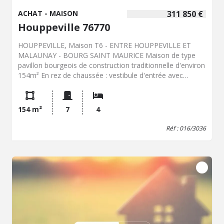
ACHAT - MAISON
311 850 €
Houppeville 76770
HOUPPEVILLE, Maison T6 - ENTRE HOUPPEVILLE ET
MALAUNAY - BOURG SAINT MAURICE Maison de type
pavillon bourgeois de construction traditionnelle d'environ
154m² En rez de chaussée : vestibule d'entrée avec
vestiaire, bureau,, séjour avec cheminée en expo sud-
ouest et accès terrasse avec vue dégagée, cuisine
aménagée avec accès terrasse en expo sud-est, une
154 m²
7
4
chambre, une salle de bains, un wc. Au premier étage : un
grand palier/salon d'étage, trois chambres, une salle de
Réf : 016/3036
bains avec wc, rangements. Simple vitrage bois, volets
bois, chauffage électrique. Sous-sol total avec garage
deux véhicules, un vaste atelier, une cave, un
cellier/buanderie. Très beau jardin paysagé avec une vue
dégagée. Transport scolaire au pied de la maison.
Parcelle de 2955m² DPE F SCP DESBRUERES-CHEVALIER-
HARDY-DUTAULT-DUDONNE-BLAISET Laëtitia HEITZ -
Service Immobilier 02.35.59.25.40/06.32.71.22.81
laetitia.heitz.76016@notaires.fr
100, rue de l'église- 76230