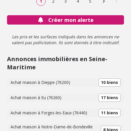
1
2
3
4
5
Page suivante
Dernière
Créer mon alerte
Les prix et les surfaces indiqués dans les annonces ne
valent pas pollicitation. Ils sont donnés à titre indicatif.
Annonces immobilières en Seine-
Maritime
Achat maison à Dieppe (76200)
10 biens
Achat maison à Eu (76260)
17 biens
Achat maison à Forges-les-Eaux (76440)
11 biens
Achat maison à Notre-Dame-de-Bondeville
8 biens