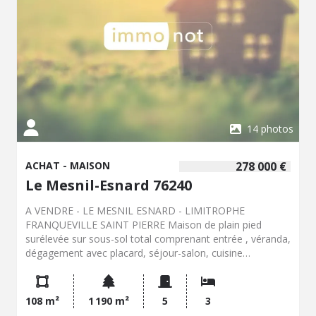
14 photos
ACHAT - MAISON
278 000 €
Le Mesnil-Esnard 76240
A VENDRE - LE MESNIL ESNARD - LIMITROPHE
FRANQUEVILLE SAINT PIERRE Maison de plain pied
surélevée sur sous-sol total comprenant entrée , véranda,
dégagement avec placard, séjour-salon, cuisine
indépendante aménagée/équipée, deux chambres, salle
de bains et wc. En souplex, une salle de douche avec wc
et une chambre. Huisseries double vitrage, volets
108 m²
1 190 m²
5
3
électriques, chauffage gaz de ville, tout à l'égout. Jardin de