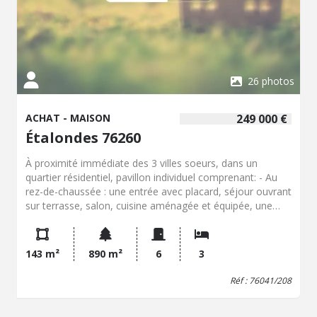
26 photos
ACHAT - MAISON
249 000 €
Étalondes 76260
À proximité immédiate des 3 villes soeurs, dans un
quartier résidentiel, pavillon individuel comprenant: - Au
rez-de-chaussée : une entrée avec placard, séjour ouvrant
sur terrasse, salon, cuisine aménagée et équipée, une
chambre, salle de bains, WC, lingerie, cellier, - Au premier
étage : un palier, deux chambres, Jardin, terrasse avec
pergola bioclimatique, parking, carport, portail motorisé.
143 m²
890 m²
6
3
A découvrir!
Réf : 76041/208