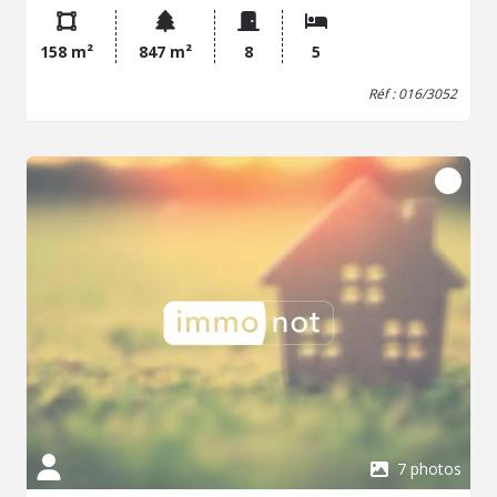
dressing, une salle de douche, un point d'eau, wc. Grenier.
Sous-sol total : cellier, atelier, chaufferie, buanderie, cave.
158 m²
847 m²
8
5
Double vitrage PVC/volets roulants - Chauffage/et
production d'eau chaude gaz par chaudière Weishaupt.
Réf : 016/3052
Garage indépendant 3 véhicules. Parcelle de 847m². Taxe
foncière : 3600€ DPE D SCP DESBRUERES-CHEVALIER-
HARDY-DUTAULT-DUDONNE-BLAISET Laëtitia HEITZ -
Service Immobilier 02.35.59.25.40/06.32.71.22.81
laetitia.heitz.76016@notaires.fr
100, rue de l'église- 76230
ISNEAUVILLE - Classe énergie : D - Classe climat : D -
Montant estimé des dépenses annuelles d'énergie pour
un usage standard : 2890 à 3960 € (base 2023) - Prix Hon.
Négo Inclus : 528 570 € dont 3,64% Hon. Négo TTC
charge acq. Prix Hors Hon. Négo :510 000 € - Réf :
016/3052 - Les informations sur les risques auxquels ce
bien est exposé sont disponibles sur le site Géorisques:
www.georisques.gouv.fr
7 photos