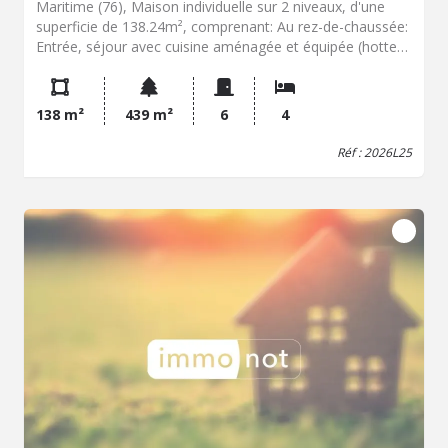
Maritime (76), Maison individuelle sur 2 niveaux, d'une
superficie de 138.24m², comprenant: Au rez-de-chaussée:
Entrée, séjour avec cuisine aménagée et équipée (hotte
et plaques), salle d'eau avec WC. A l'étage: palier
desservant salon donnant sur une terrasse, cuisine
aménagée, quatre chambres, salle de bain et WC séparé.
138 m²
439 m²
6
4
Jardin - Stationnement dans la cour - Garage - Petite
dépendance. Chauffage au fuel. Disponible à partir de
Réf : 2026L25
début septembre mais possible de libérer les lieux début
août. Secteur proche du Parc des Provinces. Loyer HC : 1
267.00 Euros Pas de charges mensuelles Dépôt de
garantie : 1 267.00 Euros Frais du bail à la charge du
locataire : 680.00 euros Frais d'état des lieux d'entrée à la
charge du locataire : 207.36 Euros