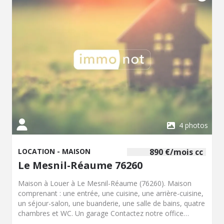
maison est disponible courant septembre 2026.Loyer :
1200,00 € + provisions sur charges : 45,00 € (comprenant
l'entretien de la chaudière gaz, de l'adoucisseur d'eau, du
portail électrique et la TEOM)Frais à prévoir : dépôt de
garantie : 1200,00 € + provisions frais de bail : 700,00 € +
frais état des lieux : 276,00 €. Les informations sur les
risques auxquels ce bien est exposé sont disponibles sur
le site Géorisques : www. georisques. gouv. fr
4 photos
LOCATION - MAISON
890 €/mois cc
Le Mesnil-Réaume 76260
Maison à Louer à Le Mesnil-Réaume (76260). Maison
comprenant : une entrée, une cuisine, une arrière-cuisine,
un séjour-salon, une buanderie, une salle de bains, quatre
chambres et WC. Un garage Contactez notre office
notarial pour obtenir de plus amples renseignements sur