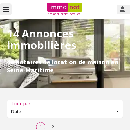
L'immobilier des notaires
14 Annonces
immobilières
de notaires de location de maison en
Seine-Maritime
Trier par
Date
1
2