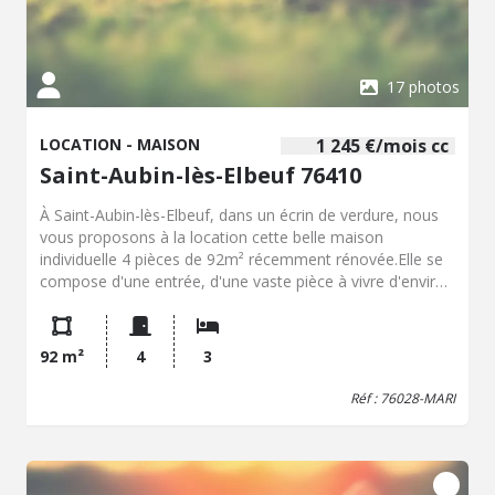
17 photos
LOCATION - MAISON
1 245 €/mois cc
Saint-Aubin-lès-Elbeuf 76410
À Saint-Aubin-lès-Elbeuf, dans un écrin de verdure, nous
vous proposons à la location cette belle maison
individuelle 4 pièces de 92m² récemment rénovée.Elle se
compose d'une entrée, d'une vaste pièce à vivre d'environ
45m² donnant sur une terrasse, avec cuisine ouverte
aménagée et équipée (plaque, hotte, four), avec ilot
central , des WC séparés, une salle d'eau avec grande
92 m²
4
3
douche à l'italienne, deux chambres, un dressing qui peut
être réaménagé en chambre, un sous-sol complet avec
Réf : 76028-MARI
garage qui peut accueillir un véhicule.Elle bénéficie d'un
beau jardin tout au pourtour de 1000 m² avec arbres
fruitiers.Chauffage et eau chaude individuels gaz, eau
froide individuelle (présence d'un adoucisseur).Cette