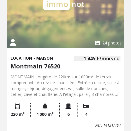
24 photos
LOCATION - MAISON
1 445 €/mois cc
Montmain 76520
MONTMAIN Longère de 220m² sur 1000m² de terrain
comprenant : Au rez-de-chaussée : Entrée, cuisine, salle à
manger, séjour, dégagement, wc, salle de douches,
cellier, cave et chaufferie. A l'étage : palier, 3 chambres +
1 chambre en enfilade , salle de bains avec wc. Chauffage
pompe à chaleur, garage double ouvert, et jardin. Dispo
de suite Dans les charges : Entretien pompe à chaleur et
220 m²
1 000 m²
6
4
taxe ordures ménagères
Réf : 14131/454