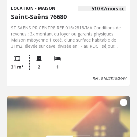
LOCATION - MAISON
510 €/mois cc
Saint-Saëns 76680
ST SAENS PR CENTRE REF 016/2818/MA Conditions de
revenus : 3x montant du loyer ou garants physiques
Maison mitoyenne 1 coté, d'une surface habitable de
31m2, élevée sur cave, divisée en : - au RDC : séjour
15m2, cuisine aménagée neuve, WC . - à l'etage : palier,
salle de bains (baignoire, lavabo), une pièce Courette
Chauffage individuel électrique climatisation et radiateurs
31 m²
2
1
- production d'eau chaude par cumulus Loyer 510 € -
Dépot de garantie : 510 € Provision frais de bail locataire :
Réf : 016/2818/MAV
370 € + 1/2 état des lieux d'entrée Classe énergie : E -
Classe climat : B - Montant estimé des dépenses
annuelles d'énergie pour un usage standard : 959 à 1297
€ (base 2021/2022/2023) Les informations sur les risques
auxquels ce bien est exposé sont disponibles sur le site
Géorisques: www.georisques.gouv.fr