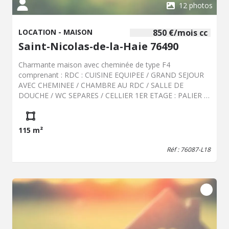
12 photos
LOCATION - MAISON
850 €/mois cc
Saint-Nicolas-de-la-Haie 76490
Charmante maison avec cheminée de type F4
comprenant : RDC : CUISINE EQUIPEE / GRAND SEJOUR
AVEC CHEMINEE / CHAMBRE AU RDC / SALLE DE
DOUCHE / WC SEPARES / CELLIER 1ER ETAGE : PALIER /
2 CHAMBRES / SALLE DE BAINS / WC SEPARES
CHAUDIERE FUEL - DISPONIBLE DE SUITE CELLIER +
GARAGE
115 m²
Réf : 76087-L18