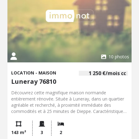
10 photos
LOCATION - MAISON
1 250 €/mois cc
Luneray 76810
Découvrez cette magnifique maison normande
entièrement rénovée. Située à Luneray, dans un quartier
agréable et recherché, à proximité immédiate des
commodités et à 25 minutes de Dieppe. Caractéristiques
du logement : - Surface : 143.58 m² - Maison lumineuse et
spacieuse - Belle cuisine aménagée et équipée -
Salon/séjour chaleureux - 2 grandes chambres dont une
143 m²
3
2
au rez-de-chaussée - 2 salles d'eau dont une au rez-de-