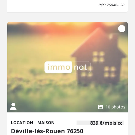
chaussée - 2 WC séparés dont un au rez-de-chaussée -
Réf : 76046-L28
Jardin - Rénovation complète récente - Double vitrage -
Chauffage gaz Loyer : 1 250 € charges comprises
Disponible : dès maintenant Conditions : bail de location
classique, dépôt de garantie et étude du dossier.
10 photos
LOCATION - MAISON
839 €/mois cc
Déville-lès-Rouen 76250