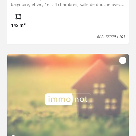
baignoire, et wc, 1er : 4 chambres, salle de douche avec
WC et vasque, Jardin Double vitrage intégral Chauffage et
ECS au Gaz de ville DPE étiquette C
145 m²
Réf : 76029-L101