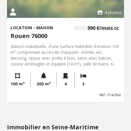
4 photos
LOCATION - MAISON
990 €/mois cc
Rouen 76000
Maison individuelle, d'une surface habitable d'environ 100
m² comprenant au rez-de-chaussée : entrée, wc,
dressing, séjour avec poêle à bois, salon avec balcon,
cuisine aménagée et équipée (14 m²), salle de bains. A
l'étage : mezzanine, 3 chambres. Chauffage individuel au
gaz de ville. Cave en sous-sol. Jardin avec terrasse, sans
vis à vis, avec vue sur Rouen. Prévoir frais de bail notarié
100 m²
200 m²
4
3
environ 1000,00 EUR + état des lieux d'entrée libre de
suite
Réf : 014/364
Immobilier en Seine-Maritime