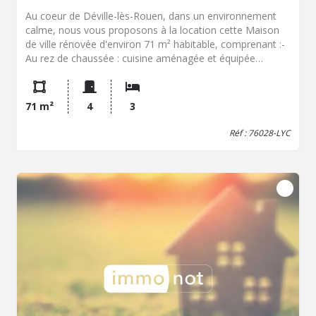
Au coeur de Déville-lès-Rouen, dans un environnement
calme, nous vous proposons à la location cette Maison
de ville rénovée d'environ 71 m² habitable, comprenant :-
Au rez de chaussée : cuisine aménagée et équipée
(éléments bas et hauts, plaques électriques, hotte et lave-
vaisselle) avec poêle à bois, salle à manger, séjour, cellier
en 2 parties, salle de douche avec WC ;- Au premier étage
71 m²
4
3
: palier, un WC, deux chambres ;- Au deuxième étage :
palier, une chambre sous combles avec étagères de
Réf : 76028-LYC
rangement.Jardin clos avec dépendance.La taxe d'ordures
ménagères sera appelée une fois par an.Chauffage
individuel au gaz. Production d'eau chaude individuelle
électrique par cumulus.Abonnement privatif d'eau froide
et d'électricité à souscrire par l'occupant.Maison
disponible à compter de fin août 2026.Loyer : 820,00 € +
contrat d'entretien poêle à bois : 6,00€ + contrat
d'entretien chaudière : 13,00€.Frais à prévoir: dépôt de
garantie: 820,00 € + provisions de frais de bail: 500,00€ +
frais état des lieux d'entrée: 216.09 €. Les informations
sur les risques auxquels ce bien est exposé sont
disponibles sur le site Géorisques : www. georisques.
gouv. fr