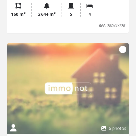
cette maison à louer à Le Mesnil-Réaume.
160 m²
2 644 m²
5
4
Réf : 76041/176
6 photos