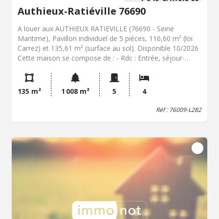
Authieux-Ratiéville 76690
A louer aux AUTHIEUX RATIEVILLE (76690 - Seine
Maritime), Pavillon individuel de 5 pièces, 116,60 m² (loi
Carrez) et 135,61 m² (surface au sol). Disponible 10/2026
Cette maison se compose de : - Rdc : Entrée, séjour-
salon en "L" avec cheminée, cuisine indépendante
aménagée ( éléments de rangement, plaque de cuisson
au gaz bouteille, hotte aspirante), chambre, wc, Les
135 m²
1 008 m²
5
4
branchements lave-linge et lave-vaisselle se trouvent
dans la cuisine. - Etage : Palier, 3 chambres (au sol : 12,32
Réf : 76009-L282
m²- 13,50 m²- 22,56m²), salle de bains, wc, - Sous-sol
complet : garage en enfilade pour 2 voitures de taille
moyenne, espace de stockage avec cours anglaise,
chaufferie avec cour anglaise, Le tout sur un terrain clos
et planté de 1008 m². Les + : - Logement extrêmement
performant : DPE en B - Fenêtres et Portes-Fenêtres en
double vitrage, - Volets à toutes les fenêtres, - Chauffage
par pompe à chaleur (Installation neuve Novembre 2024)
Informations pratiques : - Transports en commun : Gare
de CLERES (4 km), - Assistantes maternelle : envoi
possible de la liste sur demande, - Ecoles maternelles et