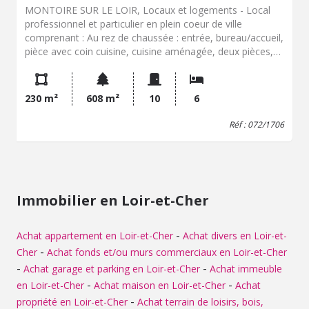
MONTOIRE SUR LE LOIR, Locaux et logements - Local
professionnel et particulier en plein coeur de ville
comprenant : Au rez de chaussée : entrée, bureau/accueil,
pièce avec coin cuisine, cuisine aménagée, deux pièces,
wc. Au 1er étage : palier avec placards desservant cinq
chambres, une salle de bains, wc, un point d'eau et
dressing Au 2éme étage : une grande chambre; En
230 m²
608 m²
10
6
extérieur : une cave, une pièce avec cheminée en cours
de travaux, un wc. Une charmante cour intérieur donnant
Réf : 072/1706
sur un gran hangar pouvant servir de dépôt. - Classe
énergie : D - Classe climat : B - Montant estimé des
dépenses annuelles d'énergie pour un usage standard :
3110 à 4250 € (base 2021) - Prix Hon. Négo Inclus : 270
400 € dont 4,00% Hon. Négo TTC charge acq. Prix Hors
Immobilier en Loir-et-Cher
Hon. Négo :260 000 € - Réf : 072/1706
-
Achat appartement en Loir-et-Cher
Achat divers en Loir-et-
-
Cher
Achat fonds et/ou murs commerciaux en Loir-et-Cher
-
-
Achat garage et parking en Loir-et-Cher
Achat immeuble
-
-
en Loir-et-Cher
Achat maison en Loir-et-Cher
Achat
-
propriété en Loir-et-Cher
Achat terrain de loisirs, bois,