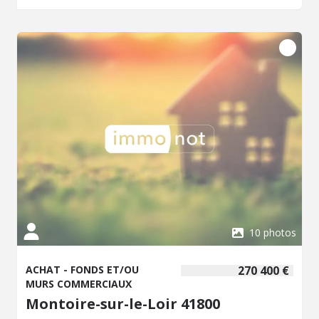
l'extérieur, une cour arrière avec stationnement facilite
grandement la gestion quotidienne et les livraisons.
Parking libre également disponible juste devant le
commerce pour la clientèle. Oucques la Nouvelle, ville
dynamique, à 20 min nord de Blois. Emplacement idéal au
coeur d'une commune disposant de tous les commerces
et services essentiels : coiffure, banques, boucherie, bar,
restaurant, pharmacie, maison médicale, opticien,
collège.
10 photos
ACHAT - FONDS ET/OU
270 400 €
MURS COMMERCIAUX
Montoire-sur-le-Loir 41800