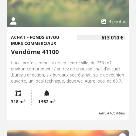
4 photos
ACHAT - FONDS ET/OU
613 010 €
MURS COMMERCIAUX
Vendôme 41100
Local professionnel situé en centre ville, de 250 rn2
environ comprenant : / au rez de chaussé : hall d'accueil
,bureau direction, six bureaux secrétariat, salle de réunion
ouverte, un local technique, deux wc. Autre local de 68.75
m2 comprenant : rez de chaussée : hall d'entrée, bureau
direction, deux bureaux secrétariat, sas d'entrée, WC.
Deux emplacements de stationnement extérieur. Bien
318 m²
1 982 m²
loué depuis le 1er mai 2013. Bail en cours jusqu'au 30
Avril 2031. ( rentabilité de 8%)
Réf : 41059-988