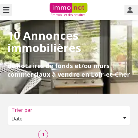
L'immobilier des notaires
10 Annonces
immobilières
de notaires de fonds et/ou murs
commerciaux à vendre en Loir-et-Cher
Trier par
Date
1