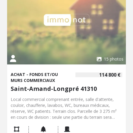
de son implantation, son accessibilité et son potentiel de
développement en font une opportunité rare pour un
professionnel souhaitant reprendre un établissement
bénéficiant d'une clientèle locale, touristique et de
passage. Vente indissociable des murs et du fonds de
commerce. Contactez notre office notarial pour obtenir
de plus amples renseignements sur ce commerce à
vendre à Salbris.
15 photos
ACHAT - FONDS ET/OU
114 800 €
MURS COMMERCIAUX
Saint-Amand-Longpré 41310
Local commercial comprenant entrée, salle d'attente,
couloir, chaufferie, lavabos, WC, bureaux médicaux,
réserve, WC patients. Terrain clos. Parcelle de 3 275 m²
en cours de division : seule une partie du terrain sera
vendue, la superficie définitive étant à définir selon les
souhaits du futur acquéreur et en accord avec les