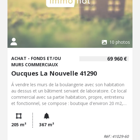
10 photos
ACHAT - FONDS ET/OU
69 960 €
MURS COMMERCIAUX
Oucques La Nouvelle 41290
Á vendre les murs de la boulangerie avec son habitation
au dessus et un bâtiment servant de laboratoire. Ce local
commercial avec sa partie habitation, propre, entretenu
et fonctionnel, se compose : boutique d'environ 20 m2,
cuisine aménagée. À l'étage : chambre avec salle d'eau et
WC, autre chambre, bureau. Grenier. Puits. Le laboratoire
avec grenier se compose : grande pièce avec four, espace
205 m²
367 m²
plonge, espace fabrication, réserve, vestiaire composé
d'une douche et un WC. Petite cours relaxante. À
Réf : 41029-60