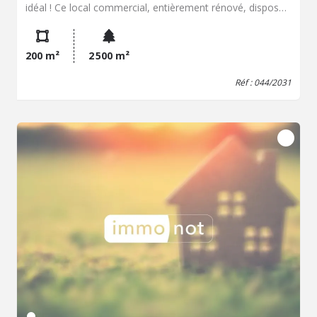
idéal ! Ce local commercial, entièrement rénové, dispose
d’une surface généreuse de plus de 200 m², idéale pour
accueillir vos projets professionnels (hall d'accueil, 5
vastes bureaux divisibles, 2 toilettes). Atouts majeurs :
200 m²
2 500 m²
vitrine d’env. 10 m pour une visibilité maximale, places de
parking à proximité immédiate et espaces lumineux et
Réf : 044/2031
modulables selon vos besoins. Situation stratégique,
proche du centre-ville, des commodités et facile d’accès.
INFORMATIONS ET VISITES UNIQUEMENT SUR DOSSIER
(Photo non contractuelle)