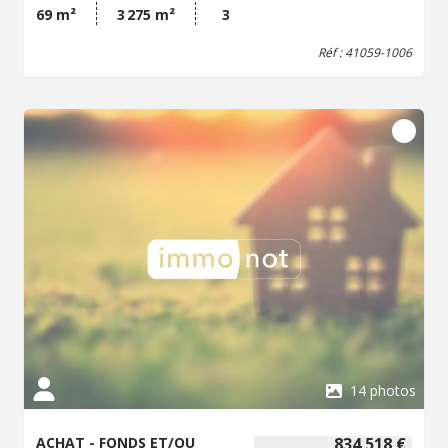
vendeurs.
69 m²
3 275 m²
3
Réf : 41059-1006
14 photos
ACHAT - FONDS ET/OU
834 518 €