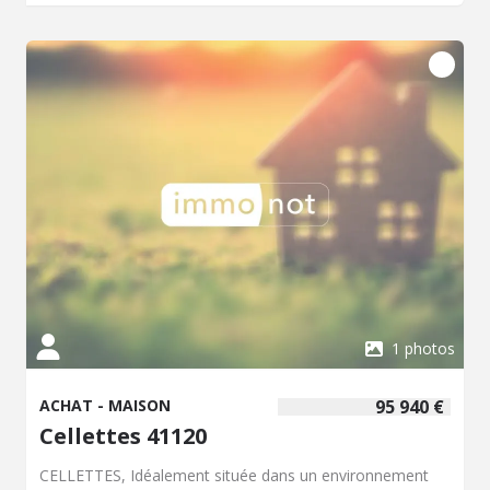
salle de bain d'appoint. Nombreuses dépendances et
atout exceptionnel : un ascenseur pour un confort et une
accessibilité optimaux. Un bien à fort potentiel à découvrir
rapidement. Contactez notre office notarial pour obtenir
de plus amples renseignements sur cette maison à
vendre à Selles-Saint-Denis.
1 photos
ACHAT - MAISON
95 940 €
Cellettes 41120
CELLETTES, Idéalement située dans un environnement