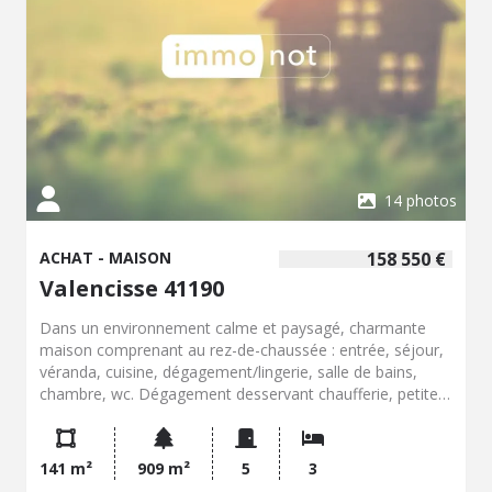
14 photos
ACHAT - MAISON
158 550 €
Valencisse 41190
Dans un environnement calme et paysagé, charmante
maison comprenant au rez-de-chaussée : entrée, séjour,
véranda, cuisine, dégagement/lingerie, salle de bains,
chambre, wc. Dégagement desservant chaufferie, petite
pièce avec point d'eau, garage, atelier.A l'étage palier,
deux chambres dont une avec salle salle d'eau avec wc.
Jardin partiellement clos et arboré.
141 m²
909 m²
5
3