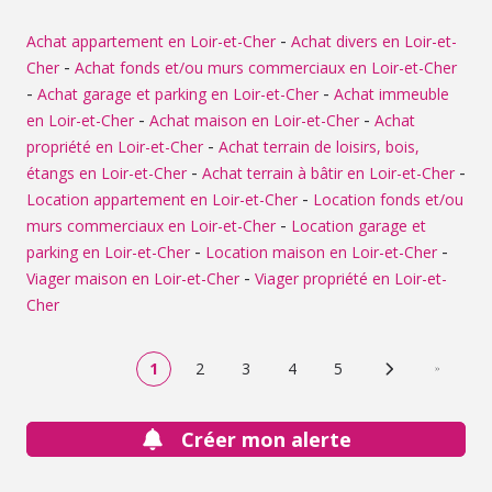
-
Achat appartement en Loir-et-Cher
Achat divers en Loir-et-
-
Cher
Achat fonds et/ou murs commerciaux en Loir-et-Cher
-
-
Achat garage et parking en Loir-et-Cher
Achat immeuble
-
-
en Loir-et-Cher
Achat maison en Loir-et-Cher
Achat
-
propriété en Loir-et-Cher
Achat terrain de loisirs, bois,
-
-
étangs en Loir-et-Cher
Achat terrain à bâtir en Loir-et-Cher
-
Location appartement en Loir-et-Cher
Location fonds et/ou
-
murs commerciaux en Loir-et-Cher
Location garage et
-
-
parking en Loir-et-Cher
Location maison en Loir-et-Cher
-
Viager maison en Loir-et-Cher
Viager propriété en Loir-et-
Cher
1
2
3
4
5
Page suivante
Dernière
Créer mon alerte