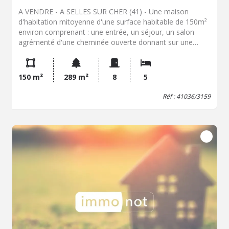
A VENDRE - A SELLES SUR CHER (41) - Une maison
d'habitation mitoyenne d'une surface habitable de 150m²
environ comprenant : une entrée, un séjour, un salon
agrémenté d'une cheminée ouverte donnant sur une
véranda, une cuisine aménagée et équipée, des toilettes.
A l'étage : un palier desservant cinq chambres (dont deux
en enfilade), un bureau et une salle d'eau avec toilettes.
150 m²
289 m²
8
5
Confort : chauffage et production d'eau chaude par
chaudière gaz de ville et radiateurs électriques,
Réf : 41036/3159
menuiseries bois double vitrage, persiennes PVC,
assainissement tout à l'égout. Deux garages attenants,
un abri en bois, terrain clos à l'arrière.