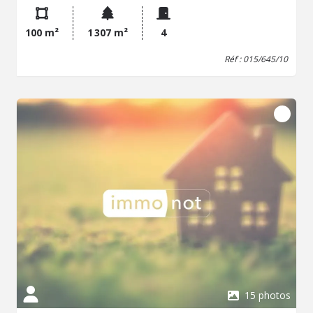
B - Montant estimé des dépenses annuelles d'énergie
pour un usage standard : 2370 à 3250 € (base 2023) - Prix
100 m²
1 307 m²
4
Hon. Négo Inclus : 137 020 € dont 5,40% Hon. Négo TTC
charge acq. Prix Hors Hon. Négo :130 000 € - Réf :
Réf : 015/645/10
015/645/10
15 photos