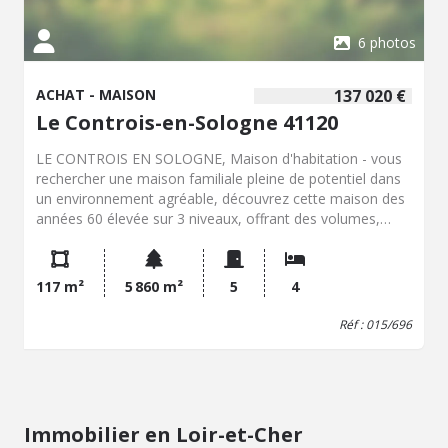
6 photos
ACHAT - MAISON
137 020 €
Le Controis-en-Sologne 41120
LE CONTROIS EN SOLOGNE, Maison d'habitation - vous
rechercher une maison familiale pleine de potentiel dans
un environnement agréable, découvrez cette maison des
années 60 élevée sur 3 niveaux, offrant des volumes,
atouts 4 chambres, cuisine indépendante, salle de bains,
salle d'eau. terrain de 5 580 m². - Classe énergie : G -
Classe climat : F - Logement à consommation
117 m²
5 860 m²
5
4
énergétique excessive : classe G => au 1/01/2028 si vente
ou location : Obligation niveau de performance compris
Réf : 015/696
entre A et E - Montant estimé des dépenses annuelles
d'énergie pour un usage standard : 5580 à 7630 € (base
2023) - Prix Hon. Négo Inclus : 137 020 € dont 5,40% Hon.
Négo TTC charge acq. Prix Hors Hon. Négo :130 000 € -
Réf : 015/696
Immobilier en Loir-et-Cher