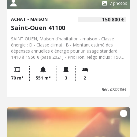
7 photos
ACHAT - MAISON
150 800 €
Saint-Ouen 41100
SAINT OUEN, Maison d'habitation - maison - Classe
énergie : D - Classe climat : B - Montant estimé des
dépenses annuelles d'énergie pour un usage standard :
1410 à 1950 € (base 2021) - Prix Hon. Négo Inclus : 150
800 € dont 4,00% Hon. Négo TTC charge acq. Prix Hors
Hon. Négo :145 000 € - Réf : 072/1854
70 m²
551 m²
3
2
Réf : 072/1854