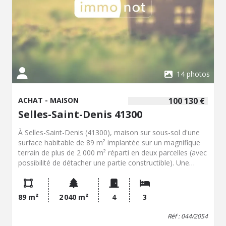
14 photos
ACHAT - MAISON
100 130 €
Selles-Saint-Denis 41300
À Selles-Saint-Denis (41300), maison sur sous-sol d'une
surface habitable de 89 m² implantée sur un magnifique
terrain de plus de 2 000 m² réparti en deux parcelles (avec
possibilité de détacher une partie constructible). Une
opportunité rare pour un projet familial ou patrimonial.
Elle offre une entrée, une cuisine, un séjour lumineux,
deux chambres dont une avec placard, toilettes séparées
89 m²
2 040 m²
4
3
et salle d'eau. Le sous-sol total, entièrement
compartimenté, comprend chaufferie/buanderie, toilettes,
Réf : 044/2054
atelier, une pièce non chauffée, et une chambre avec sa