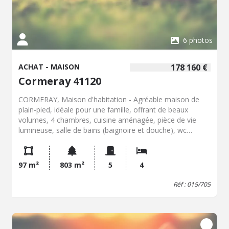
6 photos
ACHAT - MAISON
178 160 €
Cormeray 41120
CORMERAY, Maison d'habitation - Agréable maison de
plain-pied, idéale pour une famille, offrant de beaux
volumes, 4 chambres, cuisine aménagée, pièce de vie
lumineuse, salle de bains (baignoire et douche), wc
indépendant- garage-terrasse carrelée , s'ajoute une
cabane de jardin. - Classe énergie : D - Classe climat : B -
Montant estimé des dépenses annuelles d'énergie pour
97 m²
803 m²
5
4
un usage standard : 1720 à 2370 € (base 2023) - Prix Hon.
Négo Inclus : 178 160 € dont 4,80% Hon. Négo TTC
Réf : 015/705
charge acq. Prix Hors Hon. Négo :170 000 € - Réf :
015/705