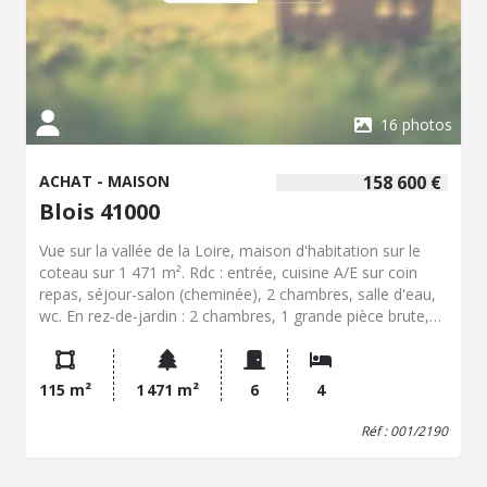
16 photos
ACHAT - MAISON
158 600 €
Blois 41000
Vue sur la vallée de la Loire, maison d'habitation sur le
coteau sur 1 471 m². Rdc : entrée, cuisine A/E sur coin
repas, séjour-salon (cheminée), 2 chambres, salle d'eau,
wc. En rez-de-jardin : 2 chambres, 1 grande pièce brute,
cave. Chauffage central gaz. Garage indépendant.
115 m²
1 471 m²
6
4
Réf : 001/2190