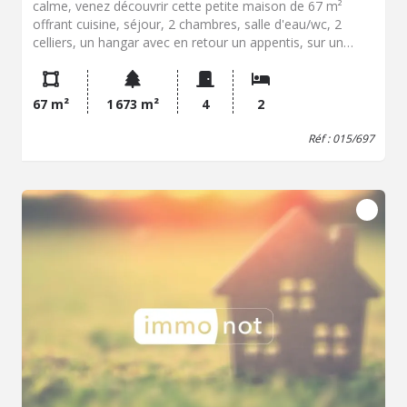
calme, venez découvrir cette petite maison de 67 m²
offrant cuisine, séjour, 2 chambres, salle d'eau/wc, 2
celliers, un hangar avec en retour un appentis, sur un
terrain de 1 673 m². diagnostics réalisés, audit sur simple
demande. - Classe énergie : E - Classe climat : B -
Montant estimé des dépenses annuelles d'énergie pour
67 m²
1 673 m²
4
2
un usage standard : 970 à 1340 € (base 2023) - Prix Hon.
Négo Inclus : 95 940 € dont 6,60% Hon. Négo TTC charge
Réf : 015/697
acq. Prix Hors Hon. Négo :90 000 € - Réf : 015/697