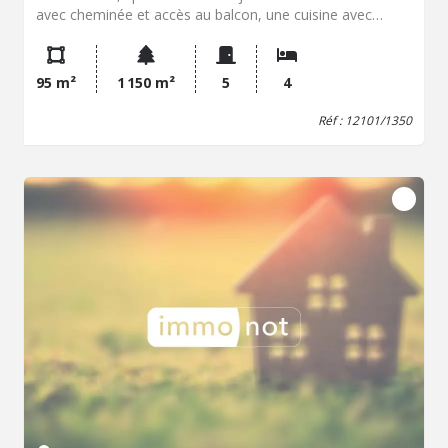
avec cheminée et accès au balcon, une cuisine avec
passe plat (possibilité d'ouvrir sur le salon), trois
chambres de 9.5, 12.5, 12.3m², une salle de bains et wc
séparés. Fonctionnel, le sous sol total dispose d'un
95 m²
1 150 m²
5
4
garage de 40m², d'une chambre d'amis, d'une salle d'eau
avec wc, d'une cave et d'une buanderie-chaufferie. Pour
Réf : 12101/1350
plus d'intimité et de calme, une terrasse se trouve à
l'arrière de la maison. Grand espace de stationnement
devant le bien avec accès au garage aisé. Terrain non clos
de 1150m². Ideal premier achat!