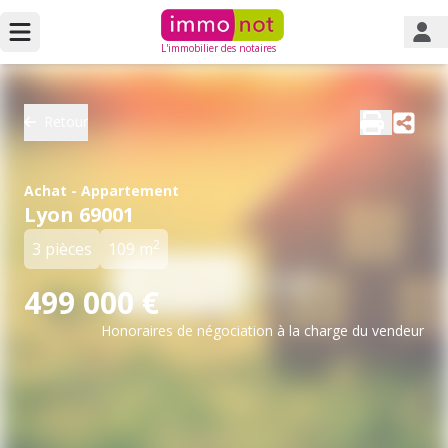
L'immobilier des notaires
Retour
Achat - Appartement
Lyon 69001
2
3 pièces
109 m
499 000 €
Honoraires de négociation à la charge du vendeur