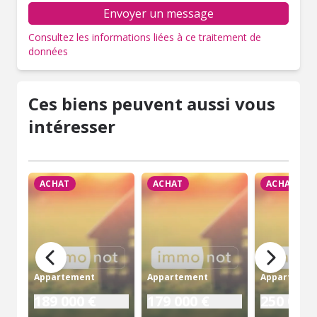
Envoyer un message
Consultez les informations liées à ce traitement de
données
Ces biens peuvent aussi vous
intéresser
ACHAT
ACHAT
ACHAT
Appartement
Appartement
Appartemen
189 000 €
179 000 €
250 000 