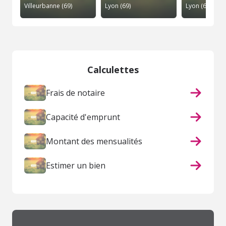
Villeurbanne (69)
Lyon (69)
Lyon (69)
Calculettes
Frais de notaire
Capacité d'emprunt
Montant des mensualités
Estimer un bien