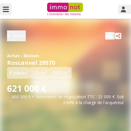
L'immobilier des notaires
Retour
Achat - Maison
Roscanvel 29570
2
2
8 pièces
135 m
1595 m
621 000 €
600 000 € + Honoraires de négociation TTC : 21 000 €. Soit
3.50% à la charge de l'acquéreur