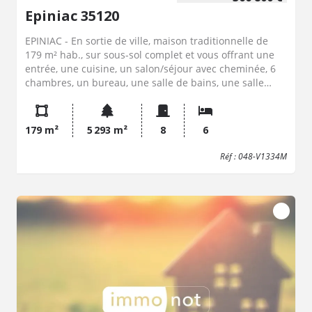
Epiniac 35120
EPINIAC - En sortie de ville, maison traditionnelle de
179 m² hab., sur sous-sol complet et vous offrant une
entrée, une cuisine, un salon/séjour avec cheminée, 6
chambres, un bureau, une salle de bains, une salle
d'eau, 2 wc, un débarras et un grenier. La maison
dispose d'un terrain de 5293 m² avec un grand hangar
et abris de jardin.
179 m²
5 293 m²
8
6
Réf : 048-V1334M