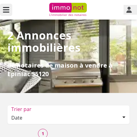
L'immobilier des notaires
2 Annonces
immobilières
de notaires de maison à vendre à
Epiniac 35120
Trier par
Date
1