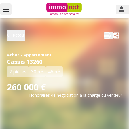
L'immobilier des notaires
Retour
Achat - Appartement
Cassis 13260
2
2
2 pièces
30 m
46 m
260 000 €
Honoraires de négociation à la charge du vendeur