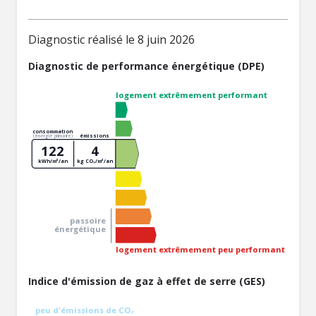
Diagnostic réalisé le 8 juin 2026
Diagnostic de performance énergétique (DPE)
logement extrêmement performant
consommation
émissions
(énergie primaire)
122
4
kWh/m²/an
kg CO₂/m²/an
passoire
énergétique
logement extrêmement peu performant
Indice d'émission de gaz à effet de serre (GES)
peu d'émissions de CO₂