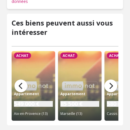
données
Ces biens peuvent aussi vous
intéresser
ACHAT
ACHAT
ACHAT
Appartement
Appartement
Appartemen
549 000 €
85 500 €
580 000 
Aix-en-Provence (13)
Marseille (13)
Cassis (13)