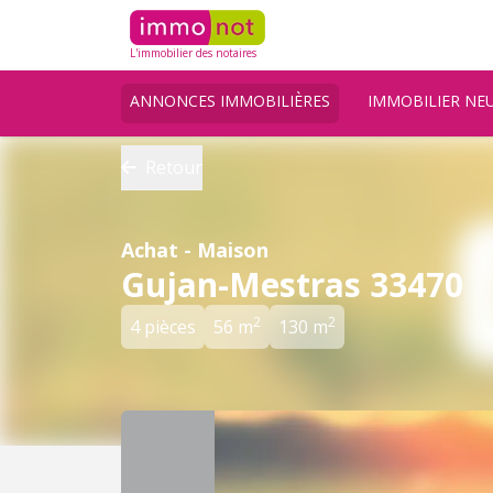
L'immobilier des notaires
ANNONCES IMMOBILIÈRES
IMMOBILIER NE
Retour
Achat - Maison
Gujan-Mestras 33470
2
2
4 pièces
56 m
130 m