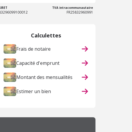
SIRET
TVA intracommunautaire
83296099100012
FR25832960991
Calculettes
Frais de notaire
Capacité d'emprunt
Montant des mensualités
Estimer un bien