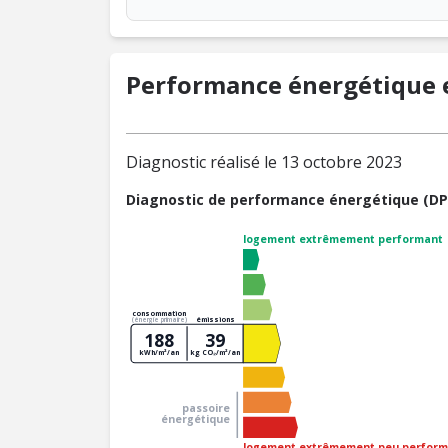
Performance énergétique e
Diagnostic réalisé le 13 octobre 2023
Diagnostic de performance énergétique (DP
logement extrêmement performant
consommation
émissions
(énergie primaire)
188
39
kWh/m²/an
kg CO₂/m²/an
passoire
énergétique
logement extrêmement peu perform