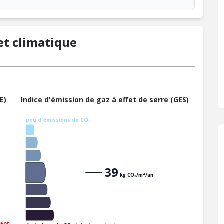
t climatique
E)
Indice d'émission de gaz à effet de serre (GES)
peu d'émissions de CO₂
39
kg CO₂/m²/an
ant