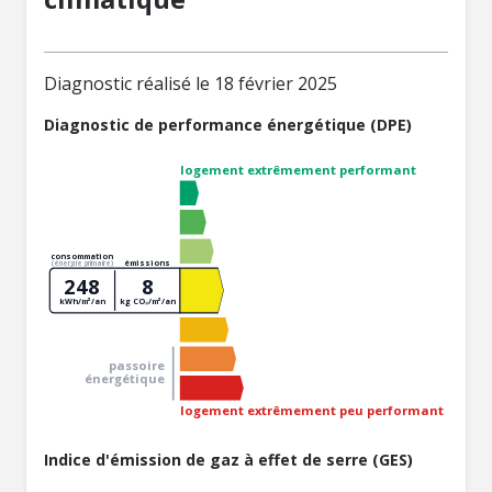
Diagnostic réalisé le 18 février 2025
Diagnostic de performance énergétique (DPE)
logement extrêmement performant
consommation
émissions
(énergie primaire)
248
8
kWh/m²/an
kg CO₂/m²/an
passoire
énergétique
logement extrêmement peu performant
Indice d'émission de gaz à effet de serre (GES)