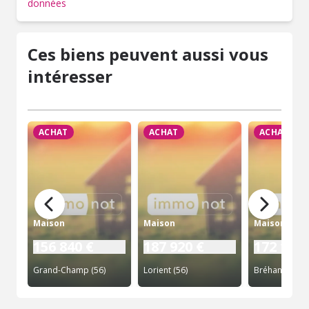
données
Ces biens peuvent aussi vous
intéresser
ACHAT
ACHAT
ACHAT
Maison
Maison
Maison
156 840 €
187 920 €
172 140 
Grand-Champ (56)
Lorient (56)
Bréhan (56)