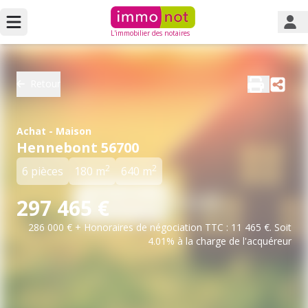
L'immobilier des notaires
Retour
Achat - Maison
Hennebont 56700
2
2
6 pièces
180 m
640 m
297 465 €
286 000 € + Honoraires de négociation TTC : 11 465 €. Soit
4.01% à la charge de l'acquéreur