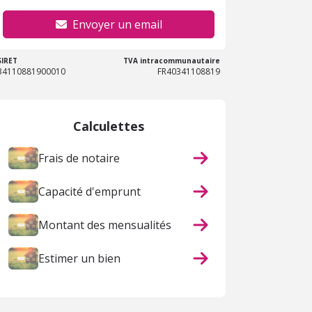
Envoyer un email
SIRET
TVA intracommunautaire
34110881900010
FR40341108819
Calculettes
Frais de notaire
Capacité d'emprunt
Montant des mensualités
Estimer un bien