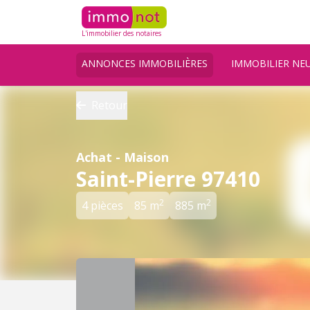
L'immobilier des notaires
ANNONCES IMMOBILIÈRES
IMMOBILIER NE
Retour
Achat - Maison
Saint-Pierre 97410
2
2
4 pièces
85 m
885 m