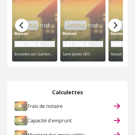
Maison
Maison
Maison
100 100 €
187 000 €
442 400 
Bessines-sur-Gartempe (87)
Saint-Junien (87)
Nexon (87)
Calculettes
Frais de notaire
Capacité d'emprunt
Montant des mensualités