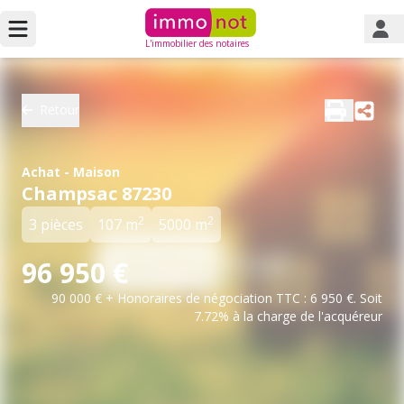
L'immobilier des notaires
Retour
Achat - Maison
Champsac 87230
2
2
3 pièces
107 m
5000 m
96 950 €
90 000 € + Honoraires de négociation TTC : 6 950 €. Soit
7.72% à la charge de l'acquéreur