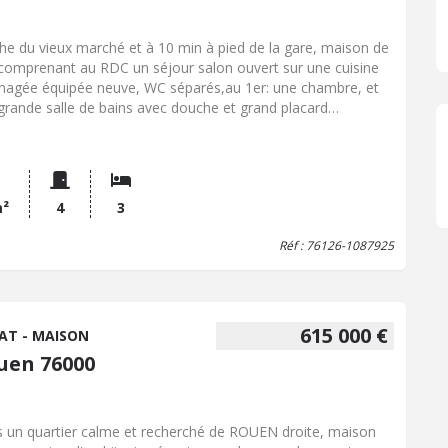
he du vieux marché et à 10 min à pied de la gare, maison de
e comprenant au RDC un séjour salon ouvert sur une cuisine
agée équipée neuve, WC séparés,au 1er: une chambre, et
grande salle de bains avec douche et grand placard
singAu 2nd une chambre de 16m² avec placard, une pièce
ère pour bureau et un WCAu 3e une chambre mansardée.Une
e cave voutée complète ce bien. Idéal COLOCATION EN
INVESTISSEMENT LOCATIF ou RESIDENCE PRINCIPALE. DPE D
m²
4
3
Réf : 76126-1087925
615 000 €
AT - MAISON
uen 76000
artier calme et recherché de ROUEN droite, maison