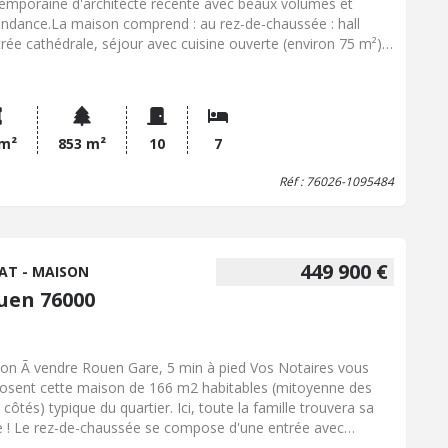
emporaine d'architecte récente avec beaux volumes et
ndance.La maison comprend : au rez-de-chaussée : hall
trée cathédrale, séjour avec cuisine ouverte (environ 75 m²),
e à manger, arrière-cuisine/buanderie, une chambre avec salle
ouches privative, wc, rangement et piscine intérieure (au
e, avec nage à contre-courant).A l'étage : dégagement, cinq
bres dont une suite parentale (chambre avec accès à une
asse, dressing, salle de douches et wc : environ 49 m²), salle
 m²
853 m²
10
7
ains, wc.En rez-de-jardin et avec accès indépendant :
Réf : 76026-1095484
rtement ou maison d'amis ou salle de cinéma.Prévoir
aux de finition et d'équipement.Jardin, terrasses dont une
mment avec vue dégagée.A proximité des transports en
un. Les informations sur les risques auxquels ce bien est
sé sont disponibles sur le site Géorisques : www. georisques.
449 900 €
AT - MAISON
 fr Consultez nos tarifs :
uen 76000
s://www.reseau1804.notaires.fr/tarifs/
 5 min à pied Vos Notaires vous
osent cette maison de 166 m2 habitables (mitoyenne des
côtés) typique du quartier. Ici, toute la famille trouvera sa
e ! Le rez-de-chaussée se compose d'une entrée avec
aux de ciment, salon et ses vieilles pierres, cuisine dînatoire