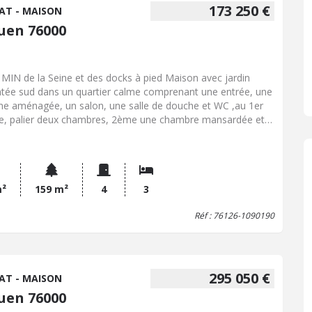
ues auxquels ce bien est exposé sont disponibles sur le site
173 250 €
AT - MAISON
isques : www. georisques. gouv. fr
uen 76000
 MIN de la Seine et des docks à pied Maison avec jardin
ntée sud dans un quartier calme comprenant une entrée, une
ine aménagée, un salon, une salle de douche et WC ,au 1er
lier deux chambres, 2ème une chambre mansardée et
e palière.Cellier/buanderie. Fenêtres PVC double vitrages et
ts roulants électriques.LE PLUS: Quartier calme, proche de
 les transports en commun et commerces.Travaux de
vation à prévoir. Logement à consommation énergétique
ssive Les informations sur les risques auxquels ce bien est
m²
159 m²
4
3
sé sont disponibles sur le site Géorisques : www. georisques.
Réf : 76126-1090190
 fr
295 050 €
AT - MAISON
uen 76000