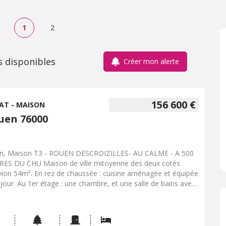
1
2
s disponibles
Créer mon alerte
156 600 €
AT - MAISON
uen 76000
n, Maison T3 - ROUEN DESCROIZILLES- AU CALME - A 500
ES DU CHU Maison de ville mitoyenne des deux cotés
vion 54m². En rez de chaussée : cuisine aménagée et équipée
éjour. Au 1er étage : une chambre, et une salle de bains avec
Au dernier étage une chambre avec vue dégagée sur Rouen.
ffage par chaudière gaz de 2021, double vitrage PVC, volets
ants Dépendance pouvant être aménagée. Jardin expo sud-
t -Stationnement sur la parcelle. Parcelle de 145m² DPE D