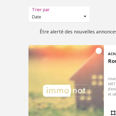
Trier par
Date
Être alerté des nouvelles annonce
ACH
Ro
roue
METR
d'en
et s
WC. 
Chau
roul
oues