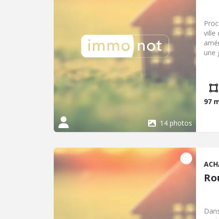
Proc
vill
amén
une 
dres
pali
bell
97 
14 photos
ACH
Ro
Dans un qu