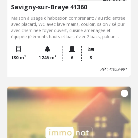
Savigny-sur-Braye 41360
Maison à usage d'habitation comprenant: / au rdc: entrée
avec placard, WC avec lave-mains, couloir, salon / séjour
avec cheminée foyer ouvert, cuisine aménagée et
équipée (éléments hauts et bas, évier 2 bacs, palque
quatre feux gaz, four), placard, chambre avec placard,
dégagement avec placard, salle de douches (meuble
vasque, douche italienne), cellier/ chaufferie, WC, garage,
130 m²
1 245 m²
6
3
cave, véranda à usage d'hivernage de plantes. / au 1er
étage: palier, deux chambres, deux pièces à usage de
Réf : 41059-991
chambre, salle de bain( baignoire, meuble vasque, WC).
Extérieur: terrasse, terrain clos.