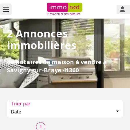
L'immobilier des notaires
2 Annonces
immobilières
de notaires de maison à vendre à
Savigny-sur-Braye 41360
Trier par
Date
1