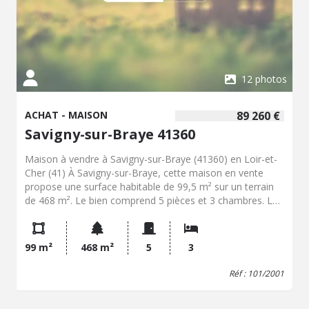
12 photos
ACHAT - MAISON
89 260 €
Savigny-sur-Braye 41360
Maison à vendre à Savigny-sur-Braye (41360) en Loir-et-
Cher (41) À Savigny-sur-Braye, cette maison en vente
propose une surface habitable de 99,5 m² sur un terrain
de 468 m². Le bien comprend 5 pièces et 3 chambres. La
construction date de 1980. Un grenier est présent. Cette
maison se situe dans la commune de Savigny-sur-Braye,
dans le département du Loir-et-Cher, en région Centre-Val
99 m²
468 m²
5
3
de Loire. La localité dispose de commerces, d’écoles et
d’un centre-ville, avec des services de proximité
Réf : 101/2001
accessibles dans le secteur. Savigny-sur-Braye se trouve
dans un environnement communal desservi par les axes