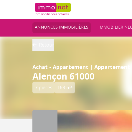
L'immobilier des notaires
ANNONCES IMMOBILIÈRES
IMMOBILIER NE
Retour
Achat - Appartement | Appartement
Alençon 61000
2
7 pièces
163 m