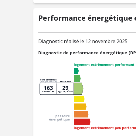
Performance énergétique e
Diagnostic réalisé le 12 novembre 2025
Diagnostic de performance énergétique (DP
logement extrêmement performant
consommation
émissions
(énergie primaire)
163
29
kWh/m²/an
kg CO₂/m²/an
passoire
énergétique
logement extrêmement peu perform