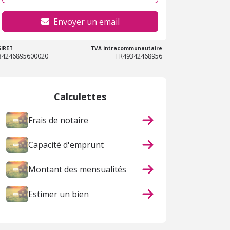
Envoyer un email
SIRET
TVA intracommunautaire
34246895600020
FR49342468956
Calculettes
Frais de notaire
Capacité d'emprunt
Montant des mensualités
Estimer un bien