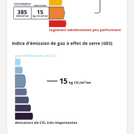
consommation
émissions
(énergie primaire)
385
15
kWh/m²/an
kg CO₂/m²/an
logement extrêmement peu performant
Indice d'émission de gaz à effet de serre (GES)
peu d'émissions de CO₂
15
kg CO₂/m²/an
émissions de CO₂ très importantes