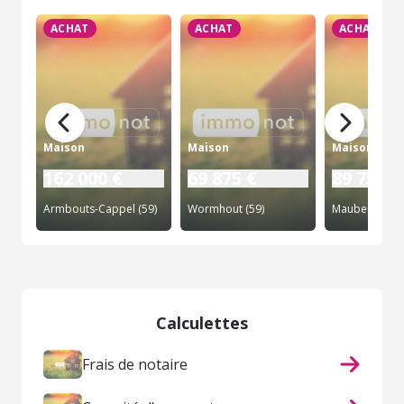
ACHAT
ACHAT
ACHAT
Maison
Maison
Maison
162 000 €
69 875 €
89 750 €
Armbouts-Cappel (59)
Wormhout (59)
Maubeuge (59
Calculettes
Frais de notaire