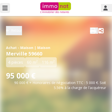
L'immobilier des notaires
Retour
Achat - Maison | Maison
Merville 59660
2
2
4 pièces
60 m
116 m
95 000 €
90 000 € + Honoraires de négociation TTC : 5 000 €. Soit
5.56% à la charge de l'acquéreur