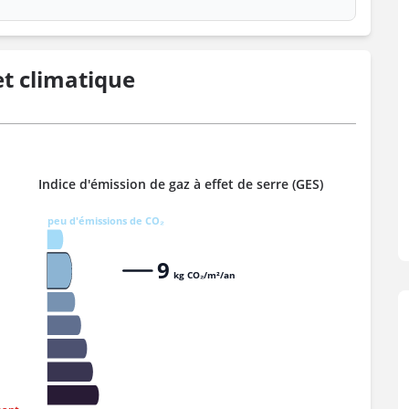
t climatique
Indice d'émission de gaz à effet de serre (GES)
peu d'émissions de CO₂
9
kg CO₂/m²/an