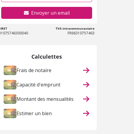
Envoyer un email
SIRET
TVA intracommunautaire
31075746300040
FR66310757463
Calculettes
Frais de notaire
Capacité d'emprunt
Montant des mensualités
Estimer un bien