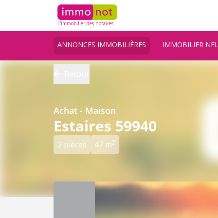
L'immobilier des notaires
ANNONCES IMMOBILIÈRES
IMMOBILIER NE
Retour
Achat - Maison
Estaires 59940
2
2 pièces
47 m