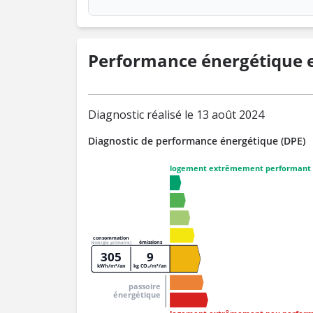
Performance énergétique e
Diagnostic réalisé le 13 août 2024
Diagnostic de performance énergétique (DPE)
logement extrêmement performant
consommation
émissions
(énergie primaire)
305
9
kWh/m²/an
kg CO₂/m²/an
passoire
énergétique